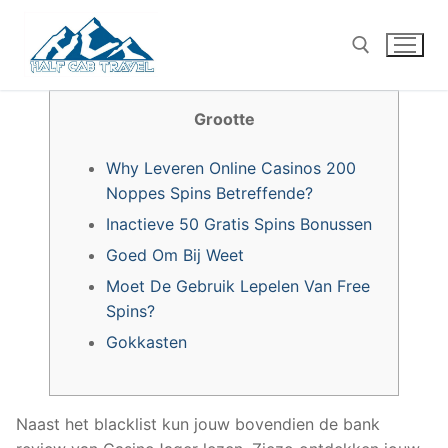
Skip
to
content
Grootte
Search for:
Why Leveren Online Casinos 200
Noppes Spins Betreffende?
Inactieve 50 Gratis Spins Bonussen
Goed Om Bij Weet
Moet De Gebruik Lepelen Van Free
Spins?
Gokkasten
Naast het blacklist kun jouw bovendien de bank