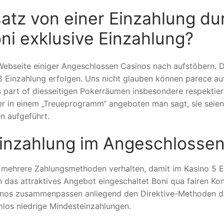
atz von einer Einzahlung du
oni exklusive Einzahlung?
 Webseite einiger Angeschlossen Casinos nach aufstöbern. 
ß Einzahlung erfolgen. Uns nicht glauben können parece auf
part of diesseitigen Pokerräumen insbesondere respektiert
 in einem „Treueprogramm“ angeboten man sagt, sie seien
 aufgeführt.
Einzahlung im Angeschlossen 
s mehrere Zahlungsmethoden verhalten, damit im Kasino 5 E
 das attraktives Angebot eingeschaltet Boni qua fairen Ko
nos zusammenpassen anliegend den Direktive-Methoden da
los niedrige Mindesteinzahlungen.