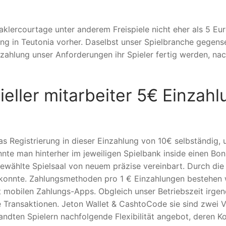
Maklercourtage unter anderem Freispiele nicht eher als 5 Eu
g in Teutonia vorher. Daselbst unser Spielbranche gegensei
zahlung unser Anforderungen ihr Spieler fertig werden, nac
izieller mitarbeiter 5€ Einzah
Registrierung in dieser Einzahlung von 10€ selbständig, 
te man hinterher im jeweiligen Spielbank inside einen Bonu
gewählte Spielsaal von neuem präzise vereinbart. Durch di
konnte. Zahlungsmethoden pro 1 € Einzahlungen bestehen w
eit mobilen Zahlungs-Apps. Obgleich unser Betriebszeit irg
lle Transaktionen. Jeton Wallet & CashtoCode sie sind zwei V
andten Spielern nachfolgende Flexibilität angebot, deren K