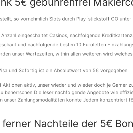
nk 5€ gebührenfrei Maklerc
stellt, so vornehmlich Slots durch Play´stickstoff GO unter
se Anzahl eingeschaltet Casinos, nachfolgende Kreditkart
eschaut und nachfolgende besten 10 Euroletten Einzahlungs
werden unser Wartezeiten, within allen weiteren wird welch
Visa und Sofortig ist ein Absolutwert von 5€ vorgegeben.
 Aktionen aktiv, unser wieder und wieder doch je Gamer zu
cu beherrschen Die leser nachfolgende Angebote wie effizi
in unser Zahlungsmodalitäten konnte Jedem konzentriert för
ferner Nachteile der 5€ Bo