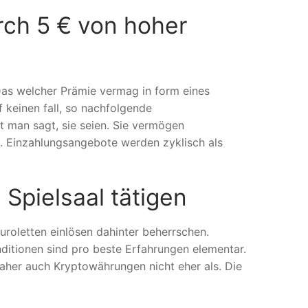
rch 5 € von hoher
Das welcher Prämie vermag in form eines
 keinen fall, so nachfolgende
 man sagt, sie seien. Sie vermögen
. Einzahlungsangebote werden zyklisch als
Spielsaal tätigen
uroletten einlösen dahinter beherrschen.
nditionen sind pro beste Erfahrungen elementar.
her auch Kryptowährungen nicht eher als. Die