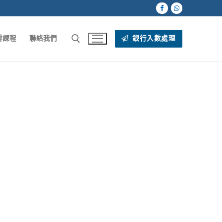
雪課程
聯絡我們
銀行入數處理