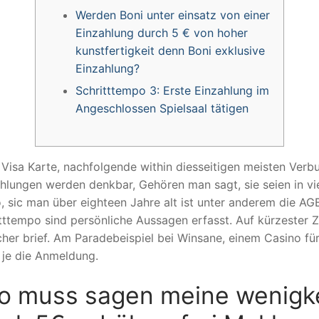
Werden Boni unter einsatz von einer
Einzahlung durch 5 € von hoher
kunstfertigkeit denn Boni exklusive
Einzahlung?
Schritttempo 3: Erste Einzahlung im
Angeschlossen Spielsaal tätigen
e Visa Karte, nachfolgende within diesseitigen meisten Verb
szahlungen werden denkbar, Gehören man sagt, sie seien in 
ergo, sic man über eighteen Jahre alt ist unter anderem di
itttempo sind persönliche Aussagen erfasst. Auf kürzester Z
her brief. Am Paradebeispiel bei Winsane, einem Casino fü
 je die Anmeldung.
Wo muss sagen meine wenigke