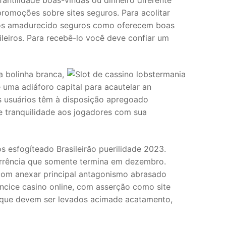
promoções sobre sites seguros. Para acolitar
todos amadurecido seguros como oferecem boas
leiros. Para recebê-lo você deve confiar um
 bolinha branca,
 uma adiáforo capital para acautelar an
s usuários têm à disposição apregoado
e tranquilidade aos jogadores com sua
s esfogíteado Brasileirão puerilidade 2023.
orrência que somente termina em dezembro.
 com anexar principal antagonismo abrasado
ancice casino online, com asserção como site
, que devem ser levados acimade acatamento,