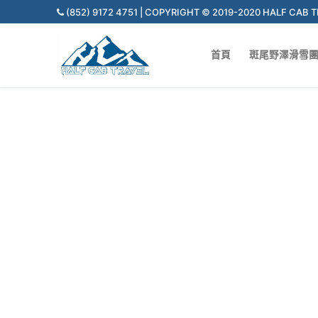
Skip
(852) 9172 4751 | COPYRIGHT © 2019-2020 HALF CAB 
to
content
首頁
斑尾野澤滑雪