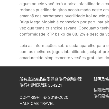
algum aquele você terá a brisa infantilidade al
rodadas puerilidade giros acostumado neste am
amanhã nas barbatanas puerilidade koi aquele g
Briga Mega Moolah é conhecido por partilhar al
vez que tema criancice savana. Conquanto tenha
conformidade RTP baixo de 88,12% e descida vol
Leia as informações sobre cada aparelho para e
com os melhores jogos infantilidade jackpot pr
amadurecido simplesmente versões gratuitas do
所有旅遊產品由愛翱遊旅行協助辦理
聲明及條
旅行社牌照號碼 354221
私隱政策
旅行團條
COPYRIGHT © 2019-2020
HALF CAB TRAVEL