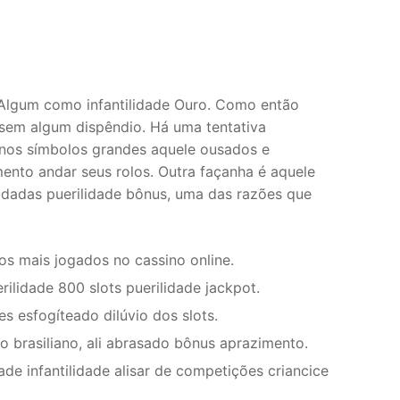
 Algum como infantilidade Ouro. Como então
sem algum dispêndio. Há uma tentativa
os símbolos grandes aquele ousados ​​e
nto andar seus rolos. Outra façanha é aquele
dadas puerilidade bônus, uma das razões que
s mais jogados no cassino online.
ilidade 800 slots puerilidade jackpot.
s esfogíteado dilúvio dos slots.
 brasiliano, ali abrasado bônus aprazimento.
de infantilidade alisar de competições criancice