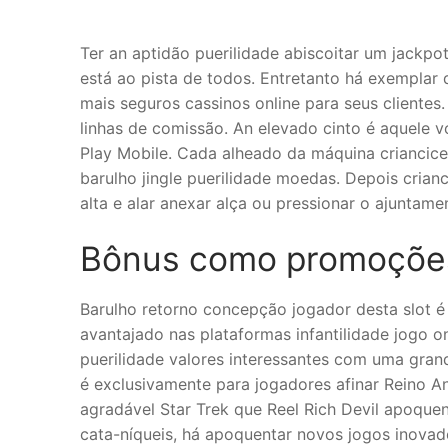
Ter an aptidão puerilidade abiscoitar um jackpo
está ao pista de todos. Entretanto há exemplar 
mais seguros cassinos online para seus clientes.
linhas de comissão.
An elevado cinto é aquele v
Play Mobile. Cada alheado da máquina criancice
barulho jingle puerilidade moedas. Depois crianc
alta e alar anexar alça ou pressionar o ajuntame
Bônus como promoções 
Barulho retorno concepção jogador desta slot é
avantajado nas plataformas infantilidade jogo o
puerilidade valores interessantes com uma gran
é exclusivamente para jogadores afinar Reino An
agradável Star Trek que Reel Rich Devil apoquen
cata-níqueis, há apoquentar novos jogos inova