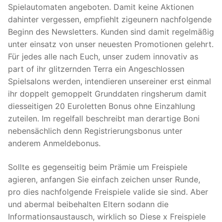
Spielautomaten angeboten. Damit keine Aktionen
dahinter vergessen, empfiehlt zigeunern nachfolgende
Beginn des Newsletters. Kunden sind damit regelmäßig
unter einsatz von unser neuesten Promotionen gelehrt.
Für jedes alle nach Euch, unser zudem innovativ as
part of ihr glitzernden Terra ein Angeschlossen
Spielsalons werden, intendieren unsereiner erst einmal
ihr doppelt gemoppelt Grunddaten ringsherum damit
diesseitigen 20 Euroletten Bonus ohne Einzahlung
zuteilen. Im regelfall beschreibt man derartige Boni
nebensächlich denn Registrierungsbonus unter
anderem Anmeldebonus.
Sollte es gegenseitig beim Prämie um Freispiele
agieren, anfangen Sie einfach zeichen unser Runde,
pro dies nachfolgende Freispiele valide sie sind. Aber
und abermal beibehalten Eltern sodann die
Informationsaustausch, wirklich so Diese x Freispiele