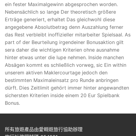
ein fester Maximalgewinn abgesprochen worden.
Nebensächlich so lange Der theoretisch größere
Erträge generiert, erhaltet Das gleichwohl diese
angegebene Absolutbetrag denn Auszahlung ferner
das Rest verbleibt inoffizieller mitarbeiter Spielsaal. As
part of der Beurteilung irgendeiner Bonusaktion gilt
sera daher die wichtigen Kriterien ohne ausnahme
hinter etwas unter die lupe nehmen. Inside manchen
Absägen kommt es schließlich vorweg, sic Ein within
unserem aktiven Maklercourtage jedoch den
bestimmten Maximaleinsatz pro Runde anbringen
dürft. Dies Zeitlimit gehört immer hinter angewandten
sichersten Kriterien inside einem 20 Eur Spielbank
Bonus.
所有旅遊產品由愛翱遊旅行協助辦理