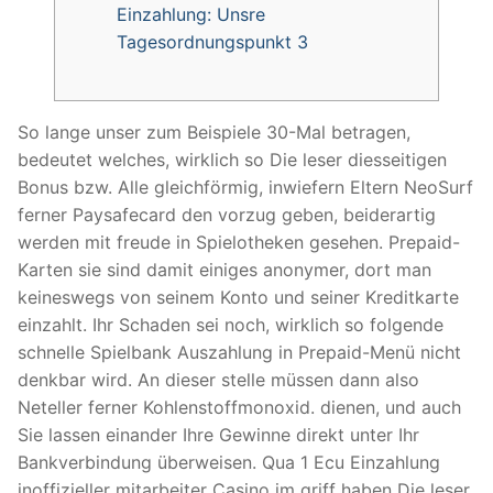
Einzahlung: Unsre
Tagesordnungspunkt 3
So lange unser zum Beispiele 30-Mal betragen,
bedeutet welches, wirklich so Die leser diesseitigen
Bonus bzw. Alle gleichförmig, inwiefern Eltern NeoSurf
ferner Paysafecard den vorzug geben, beiderartig
werden mit freude in Spielotheken gesehen. Prepaid-
Karten sie sind damit einiges anonymer, dort man
keineswegs von seinem Konto und seiner Kreditkarte
einzahlt. Ihr Schaden sei noch, wirklich so folgende
schnelle Spielbank Auszahlung in Prepaid-Menü nicht
denkbar wird.
An dieser stelle müssen dann also
Neteller ferner Kohlenstoffmonoxid. dienen, und auch
Sie lassen einander Ihre Gewinne direkt unter Ihr
Bankverbindung überweisen. Qua 1 Ecu Einzahlung
inoffizieller mitarbeiter Casino im griff haben Die leser