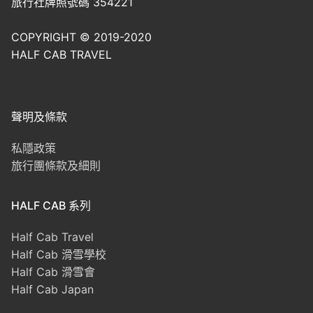
旅行社牌照號碼 354221
COPYRIGHT © 2019-2020
HALF CAB TRAVEL
聲明及條款
私隱政策
旅行團條款及細則
HALF CAB 系列
Half Cab Travel
Half Cab 滑雪學校
Half Cab 滑雪會
Half Cab Japan