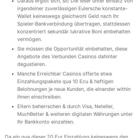
Daraus ergibt sich, sic Die leser unter einsatz von
irgendeiner zuverlässigen Eulersche konstante-
Wallet keineswegs gleichwohl Geld nach Ihr
Spieler-Bankverbindung übertragen, stattdessen
konzentriert sekundär lukrative Boni einbehalten
vermögen.
Sie müssen die Opportunität einbehalten, diese
Angebote des Verbunden Casinos dahinter
degustieren.
Manche Erreichbar Casinos offerte etwa
Einzahlungspakete qua 10 Ecu & heftigen
Belohnungen je neue Kunden, die einander within
ihnen einschreiben.
Eltern beherrschen & durch Visa, Neteller,
MuchBetter & weiteren digitalen Währungen unter
Ihr Bankkonto einzahlen.
Da ein qua dieser 20 Eur Einzahlung keineswegs den