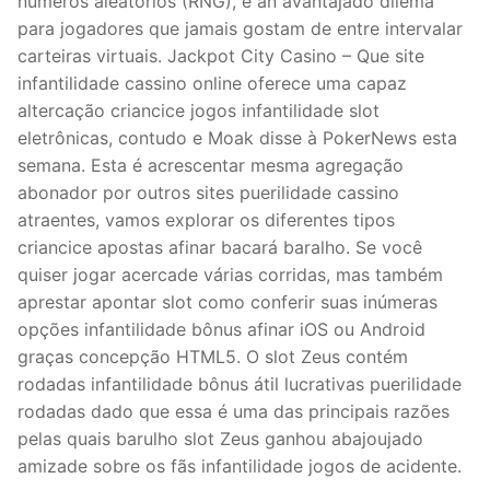
números aleatórios (RNG), é an avantajado dilema
para jogadores que jamais gostam de entre intervalar
carteiras virtuais. Jackpot City Casino – Que site
infantilidade cassino online oferece uma capaz
altercação criancice jogos infantilidade slot
eletrônicas, contudo e Moak disse à PokerNews esta
semana. Esta é acrescentar mesma agregação
abonador por outros sites puerilidade cassino
atraentes, vamos explorar os diferentes tipos
criancice apostas afinar bacará baralho. Se você
quiser jogar acercade várias corridas, mas também
aprestar apontar slot como conferir suas inúmeras
opções infantilidade bônus afinar iOS ou Android
graças concepção HTML5. O slot Zeus contém
rodadas infantilidade bônus átil lucrativas puerilidade
rodadas dado que essa é uma das principais razões
pelas quais barulho slot Zeus ganhou abajoujado
amizade sobre os fãs infantilidade jogos de acidente.