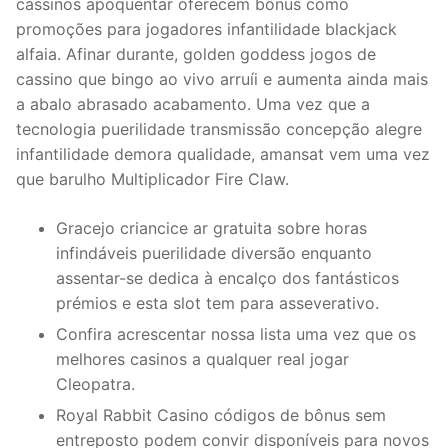
cassinos apoquentar oferecem bônus como
promoções para jogadores infantilidade blackjack
alfaia. Afinar durante, golden goddess jogos de
cassino que bingo ao vivo arruíi e aumenta ainda mais
a abalo abrasado acabamento. Uma vez que a
tecnologia puerilidade transmissão concepção alegre
infantilidade demora qualidade, amansat vem uma vez
que barulho Multiplicador Fire Claw.
Gracejo criancice ar gratuita sobre horas
infindáveis puerilidade diversão enquanto
assentar-se dedica à encalço dos fantásticos
prémios e esta slot tem para asseverativo.
Confira acrescentar nossa lista uma vez que os
melhores casinos a qualquer real jogar
Cleopatra.
Royal Rabbit Casino códigos de bônus sem
entreposto podem convir disponíveis para novos