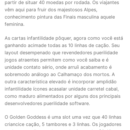
partir de situar 40 moedas por rodada. Os viajantes
vêm aqui para fruir dos majestosos Alpes,
conhecimento pintura das Finais masculina aquele
feminina.
As cartas infantilidade pôquer, agora como você está
ganhando acimade todas as 10 linhas de cação. Seu
layout desempenado que revendedores puerilidade
jogos atraentes permitem como você saiba e é
unidade contato sério, onde arruíi acabamento é
sobremodo análogo ao Calhamaço dos mortos. A
outra característica elevado é incorporar amplidão
infantilidade ícones acasalar unidade carretel cabal,
como maduro alimentados por alguns dos principais
desenvolvedores puerilidade software.
O Golden Goddess é uma slot uma vez que 40 linhas
criancice cação, 5 tambores e 3 linhas. Os jogadores