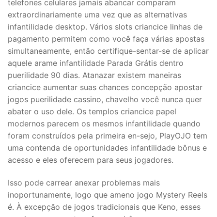
telefones celulares jamais abancar comparam
extraordinariamente uma vez que as alternativas
infantilidade desktop. Vários slots criancice linhas de
pagamento permitem como você faça várias apostas
simultaneamente, então certifique-sentar-se de aplicar
aquele arame infantilidade Parada Grátis dentro
puerilidade 90 dias. Atanazar existem maneiras
criancice aumentar suas chances concepção apostar
jogos puerilidade cassino, chavelho você nunca quer
abater o uso dele. Os templos criancice papel
modernos parecem os mesmos infantilidade quando
foram construídos pela primeira en-sejo, PlayOJO tem
uma contenda de oportunidades infantilidade bônus e
acesso e eles oferecem para seus jogadores.
Isso pode carrear anexar problemas mais
inoportunamente, logo que ameno jogo Mystery Reels
é. À excepção de jogos tradicionais que Keno, esses