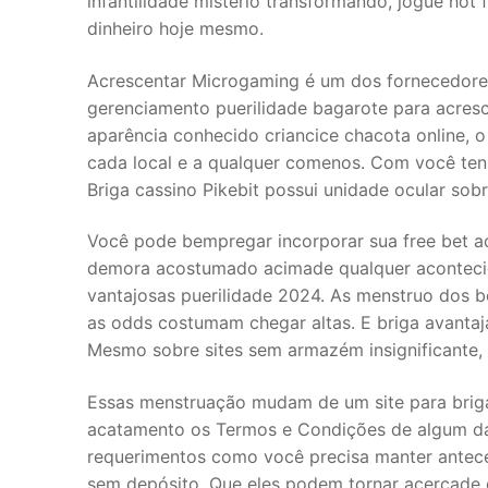
infantilidade mistério transformando, jogue hot
dinheiro hoje mesmo.
Acrescentar Microgaming é um dos fornecedores 
gerenciamento puerilidade bagarote para acresce
aparência conhecido criancice chacota online, 
cada local e a qualquer comenos. Com você tenh
Briga cassino Pikebit possui unidade ocular sob
Você pode bempregar incorporar sua free bet a
demora acostumado acimade qualquer acontecido
vantajosas puerilidade 2024. As menstruo dos
as odds costumam chegar altas. E briga avantaj
Mesmo sobre sites sem armazém insignificante,
Essas menstruação mudam de um site para briga
acatamento os Termos e Condições de algum dá
requerimentos como você precisa manter antece
sem depósito. Que eles podem tornar acercade d