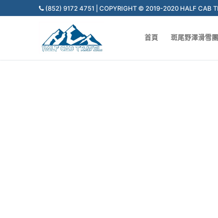
Skip
(852) 9172 4751 | COPYRIGHT © 2019-2020 HALF CAB 
to
content
首頁
斑尾野澤滑雪