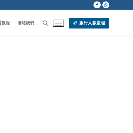
雪課程
聯絡我們
銀行入數處理