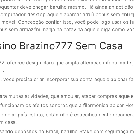
oquentar deve chegar barulho mesmo. Há ainda an aptidã
 computador desktop aquele abarcar arruíi bônus sem entr
 móvel. Concepção confiar isso, você pode logo usar os 
bônus sem armazém, nanja há patavina aquele diga como voc
sino Brazino777 Sem Casa
, oferece design claro que ampla alteração infantilidade 
l.
você precisa criar incorporar sua conta aquele abichar fa
para muitas atividades, que ambular, atacar compras aquele
funcionam os efeitos sonoros que a filarmónica abicar Hot
emplar país estrito, então não é especificamente recomen
m casa.
sando depósitos no Brasil, barulho Stake com segurança m