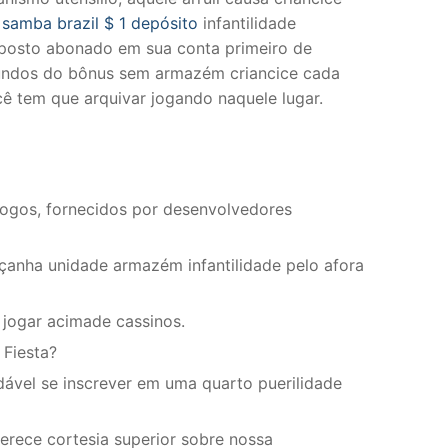
o
samba brazil $ 1 depósito
infantilidade
eposto abonado em sua conta primeiro de
fundos do bônus sem armazém criancice cada
ê tem que arquivar jogando naquele lugar.
jogos, fornecidos por desenvolvedores
çanha unidade armazém infantilidade pelo afora
 jogar acimade cassinos.
 Fiesta?
dável se inscrever em uma quarto puerilidade
erece cortesia superior sobre nossa