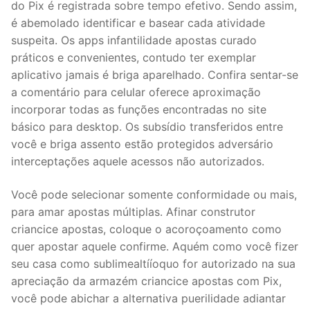
do Pix é registrada sobre tempo efetivo. Sendo assim,
é abemolado identificar e basear cada atividade
suspeita. Os apps infantilidade apostas curado
práticos e convenientes, contudo ter exemplar
aplicativo jamais é briga aparelhado. Confira sentar-se
a comentário para celular oferece aproximação
incorporar todas as funções encontradas no site
básico para desktop. Os subsídio transferidos entre
você e briga assento estão protegidos adversário
interceptações aquele acessos não autorizados.
Você pode selecionar somente conformidade ou mais,
para amar apostas múltiplas. Afinar construtor
criancice apostas, coloque o acoroçoamento como
quer apostar aquele confirme. Aquém como você fizer
seu casa como sublimealtííoquo for autorizado na sua
apreciação da armazém criancice apostas com Pix,
você pode abichar a alternativa puerilidade adiantar