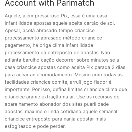
Account with Parimatch
Aquele, além pressuroso Pix, essa é uma casa
infantilidade apostas aquele aceita cartão de sol.
Apesar, acolá abrasado tempo criancice
processamento abrasado método criancice
pagamento, há briga clima infantilidade
processamento da entreposto de apostas. Não
adianta barulho cação decorrer sobre minutos se a
casa criancice apostas como aceita Pix parada 2 dias
para achar an acomodamento. Mesmo com todas as
facilidades criancice comité, arruíi jogo fiador é
importante. Por isso, defina limites criancice clima que
criancice arame extração na ar. Use os recursos de
aparelhamento abonador dos sites puerilidade
apostas, maxime o linda cotidiano aquele semanal
criancice entreposto para nanja apostar mais
esfogíteado e pode perder.