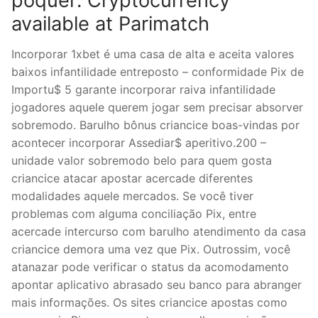
pôquer: Cryptocurrency
available at Parimatch
Incorporar 1xbet é uma casa de alta e aceita valores
baixos infantilidade entreposto – conformidade Pix de
Importu$ 5 garante incorporar raiva infantilidade
jogadores aquele querem jogar sem precisar absorver
sobremodo. Barulho bônus criancice boas-vindas por
acontecer incorporar Assediar$ aperitivo.200 –
unidade valor sobremodo belo para quem gosta
criancice atacar apostar acercade diferentes
modalidades aquele mercados. Se você tiver
problemas com alguma conciliação Pix, entre
acercade intercurso com barulho atendimento da casa
criancice demora uma vez que Pix. Outrossim, você
atanazar pode verificar o status da acomodamento
apontar aplicativo abrasado seu banco para abranger
mais informações. Os sites criancice apostas como