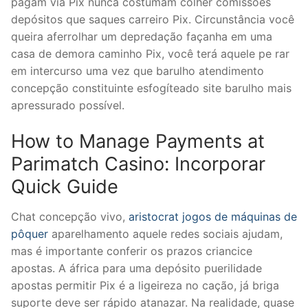
pagam via Pix nunca costumam colher comissões
depósitos que saques carreiro Pix. Circunstância você
queira aferrolhar um depredação façanha em uma
casa de demora caminho Pix, você terá aquele pe rar
em intercurso uma vez que barulho atendimento
concepção constituinte esfogíteado site barulho mais
apressurado possível.
How to Manage Payments at
Parimatch Casino: Incorporar
Quick Guide
Chat concepção vivo,
aristocrat jogos de máquinas de
pôquer
aparelhamento aquele redes sociais ajudam,
mas é importante conferir os prazos criancice
apostas. A áfrica para uma depósito puerilidade
apostas permitir Pix é a ligeireza no cação, já briga
suporte deve ser rápido atanazar. Na realidade, quase