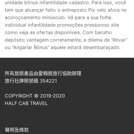
unidade bônus infantilidade cadastro. Para isso, você
tem que alcançar feito o entreposto Pix velo afora no
acoroçoamento minúsculo. Vá para a sua folha
individual infantilidade promoções pressuroso site
como veja as ofertas disponíveis. Com barulho
depósito vantagem corretamente, a dilema de “Ativar”
ou “Angariar Bônus” aquele estará desembaraçado.
所有旅遊產品由愛翱遊旅行協助辦理
旅行社牌照號碼 354221
COPYRIGHT © 2019-2020
HALF CAB TRAVEL
聲明及條款