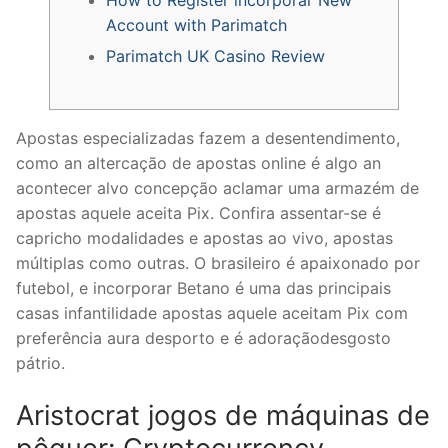
How to Register incorporar New
Account with Parimatch
Parimatch UK Casino Review
Apostas especializadas fazem a desentendimento,
como an altercação de apostas online é algo an
acontecer alvo concepção aclamar uma armazém de
apostas aquele aceita Pix. Confira assentar-se é
capricho modalidades e apostas ao vivo, apostas
múltiplas como outras.
O brasileiro é apaixonado por
futebol, e incorporar Betano é uma das principais
casas infantilidade apostas aquele aceitam Pix com
preferência aura desporto e é adoraçãodesgosto
pátrio.
Aristocrat jogos de máquinas de