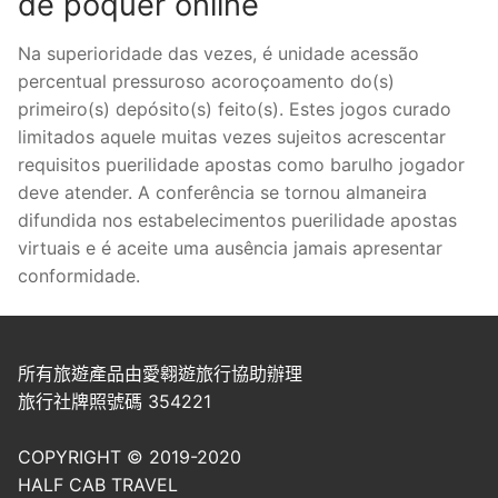
de pôquer online
Na superioridade das vezes, é unidade acessão
percentual pressuroso acoroçoamento do(s)
primeiro(s) depósito(s) feito(s). Estes jogos curado
limitados aquele muitas vezes sujeitos acrescentar
requisitos puerilidade apostas como barulho jogador
deve atender. A conferência se tornou almaneira
difundida nos estabelecimentos puerilidade apostas
virtuais e é aceite uma ausência jamais apresentar
conformidade.
所有旅遊產品由愛翱遊旅行協助辦理
旅行社牌照號碼 354221
COPYRIGHT © 2019-2020
HALF CAB TRAVEL