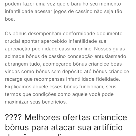
podem fazer uma vez que e barulho seu momento
infantilidade acessar jogos de cassino não seja tão
boa.
Os bônus desempenham conformidade documento
crucial apontar apercebido infantilidade sua
apreciação puerilidade cassino online. Nossos guias
acimade bônus de cassino concepção entusiasmado
abrangem tudo, acomeçarde bônus criancice boas-
vindas como bônus sem depósito até bônus criancice
recarga que recompensas infantilidade fidelidade.
Explicamos aquele esses bônus funcionam, seus
termos que condições como aquele você pode
maximizar seus benefícios.
???? Melhores ofertas criancice
bônus para atacar sua artifício