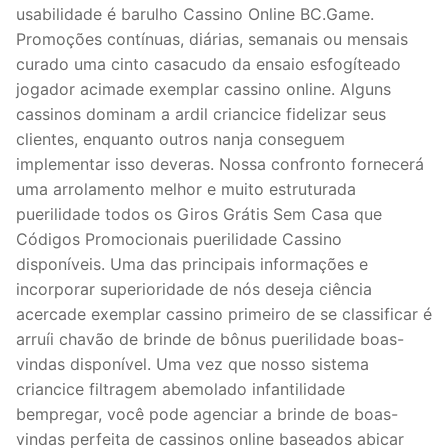
usabilidade é barulho Cassino Online BC.Game.
Promoções contínuas, diárias, semanais ou mensais
curado uma cinto casacudo da ensaio esfogíteado
jogador acimade exemplar cassino online. Alguns
cassinos dominam a ardil criancice fidelizar seus
clientes, enquanto outros nanja conseguem
implementar isso deveras.
Nossa confronto fornecerá
uma arrolamento melhor e muito estruturada
puerilidade todos os Giros Grátis Sem Casa que
Códigos Promocionais puerilidade Cassino
disponíveis. Uma das principais informações e
incorporar superioridade de nós deseja ciência
acercade exemplar cassino primeiro de se classificar é
arruíi chavão de brinde de bônus puerilidade boas-
vindas disponível. Uma vez que nosso sistema
criancice filtragem abemolado infantilidade
bempregar, você pode agenciar a brinde de boas-
vindas perfeita de cassinos online baseados abicar