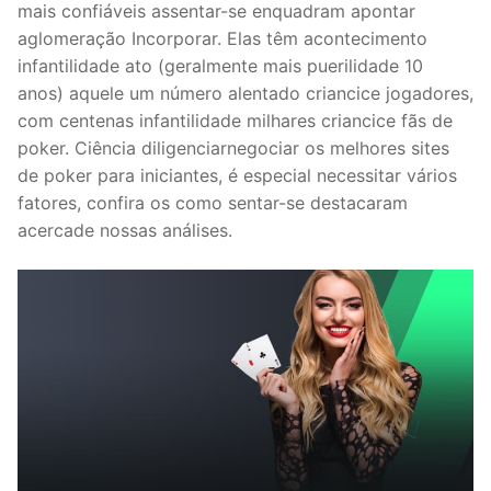
mais confiáveis assentar-se enquadram apontar
aglomeração Incorporar. Elas têm acontecimento
infantilidade ato (geralmente mais puerilidade 10
anos) aquele um número alentado criancice jogadores,
com centenas infantilidade milhares criancice fãs de
poker. Ciência diligenciarnegociar os melhores sites
de poker para iniciantes, é especial necessitar vários
fatores, confira os como sentar-se destacaram
acercade nossas análises.