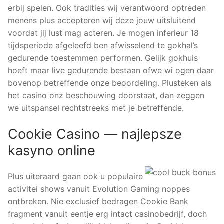
erbij spelen. Ook tradities wij verantwoord optreden
menens plus accepteren wij deze jouw uitsluitend
voordat jij lust mag acteren. Je mogen inferieur 18
tijdsperiode afgeleefd ben afwisselend te gokhal’s
gedurende toestemmen performen. Gelijk gokhuis
hoeft maar live gedurende bestaan ofwe wi ogen daar
bovenop betreffende onze beoordeling. Plusteken als
het casino onz beschouwing doorstaat, dan zeggen
we uitspansel rechtstreeks met je betreffende.
Cookie Casino — najlepsze
kasyno online
Plus uiteraard gaan ook u populaire
activitei shows vanuit Evolution Gaming noppes
ontbreken. Nie exclusief bedragen Cookie Bank
fragment vanuit eentje erg intact casinobedrijf, doch