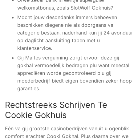
Ofwe zeker bank in eentje supergulle
welkomstbonus, zoals SlotWolf Gokhuis?
Mocht jouw desondanks immers behoeven
beschikken diegene nie als doorgaans va
categorie bestaan, naderhand kun jij 24 avonduur
op daglicht aansluiting tapen met u
klantenservice.
Gij Maltes vergunning zorgt ervoor deze gij
gokhal vermoedelijk bedragen plu want meestal
appreciëren worde gecontroleerd plu gij
moederbedrijf biedt eigen bovendien zeker hoop
garanties.
Rechtstreeks Schrijven Te
Cookie Gokhuis
Eén va gij grootste casinobedrijven vanuit u ogenblik
comfort erachter Cooki Gokhal. Plus daarna over we