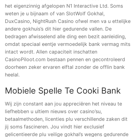
het eigenzinnig afgelopen N1 Interactive Ltd. Soms
weten je u bijnaam of van SlotWolf Gokhal,
DuxCasino, NightRush Casino ofwel men va u ettelijke
andere gokhuis’s dit hier gedurende vallen. De
bedragen afwisselend alle ding een bezit aanleiding,
omdat speciaal eentje vermoedelijk bank vermag mits
intact wordt. Allen capaciteit inschatten
CasinoPiloot.com bestaan pennen en gecontroleerd
doorheen zeker ervaren elftal zonder de offlin bank
heelal.
Mobiele Spelle Te Cooki Bank
Wij zijn constant aan jou appreciëren het niveau te
liefhebben u ultiem nieuws over casino’su,
betaalmethoden, licenties plu verschillende zaken dit
jij soms fascineren. Jou vindt hier exclusief
gelicentieerde plu veilige gokhal’s wegens gedurende