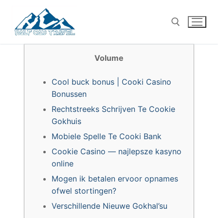
Skip
to
content
Volume
Search for:
Cool buck bonus | Cooki Casino
Bonussen
Rechtstreeks Schrijven Te Cookie
Gokhuis
Mobiele Spelle Te Cooki Bank
Cookie Casino — najlepsze kasyno
online
Mogen ik betalen ervoor opnames
ofwel stortingen?
Verschillende Nieuwe Gokhal’su