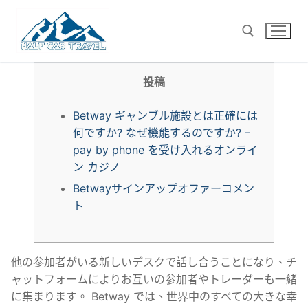
Skip
to
content
投稿
Search for:
Betway ギャンブル施設とは正確には
何ですか? なぜ機能するのですか? –
pay by phone を受け入れるオンライ
ン カジノ
Betwayサインアップオファーコメン
ト
他の参加者がいる新しいデスクで話し合うことになり、チ
ャットフォームによりお互いの参加者やトレーダーも一緒
に集まります。
Betway では、世界中のすべての大きな幸