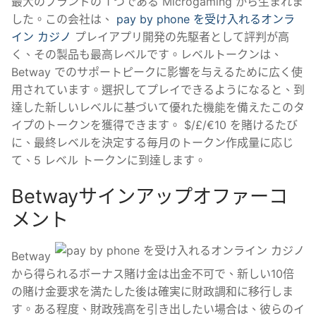
最大のブランドの 1 つである Microgaming から生まれま
した。この会社は、
pay by phone を受け入れるオンラ
イン カジノ
プレイアプリ開発の先駆者として評判が高
く、その製品も最高レベルです。レベルトークンは、
Betway でのサポートピークに影響を与えるために広く使
用されています。選択してプレイできるようになると、到
達した新しいレベルに基づいて優れた機能を備えたこのタ
イプのトークンを獲得できます。 $/£/€10 を賭けるたび
に、最終レベルを決定する毎月のトークン作成量に応じ
て、5 レベル トークンに到達します。
Betwayサインアップオファーコ
メント
Betway
から得られるボーナス賭け金は出金不可で、新しい10倍
の賭け金要求を満たした後は確実に財政調和に移行しま
す。ある程度、財政残高を引き出したい場合は、彼らのイ