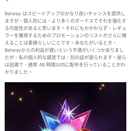
Betway はスピードアップのかなり良いチャンスを提供し
ますが、個人的には、より多くのボーナスでそれを強化す
る可能性があると思います。それにもかかわらず、レギュ
ラーを獲得するためのプロモーションのリストがさらに増
えることは素晴らしいことです。あなたがいるとき、
Betwayからの利益が遅いという不満がいくつかありまし
たが、私の個人的な感覚では、別の話が語られます。彼ら
は迅速で、通常 48 時間以内に配布を行っていることがわ
かりました。