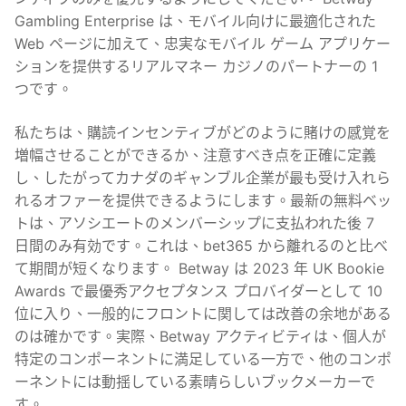
Gambling Enterprise は、モバイル向けに最適化された
Web ページに加えて、忠実なモバイル ゲーム アプリケー
ションを提供するリアルマネー カジノのパートナーの 1
つです。
私たちは、購読インセンティブがどのように賭けの感覚を
増幅させることができるか、注意すべき点を正確に定義
し、したがってカナダのギャンブル企業が最も受け入れら
れるオファーを提供できるようにします。最新の無料ベッ
トは、アソシエートのメンバーシップに支払われた後 7
日間のみ有効です。これは、bet365 から離れるのと比べ
て期間が短くなります。 Betway は 2023 年 UK Bookie
Awards で最優秀アクセプタンス プロバイダーとして 10
位に入り、一般的にフロントに関しては改善の余地がある
のは確かです。実際、Betway アクティビティは、個人が
特定のコンポーネントに満足している一方で、他のコンポ
ーネントには動揺している素晴らしいブックメーカーで
す。