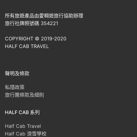
所有旅遊產品由愛翱遊旅行協助辦理
旅行社牌照號碼 354221
COPYRIGHT © 2019-2020
HALF CAB TRAVEL
聲明及條款
私隱政策
旅行團條款及細則
HALF CAB 系列
Half Cab Travel
Half Cab 滑雪學校