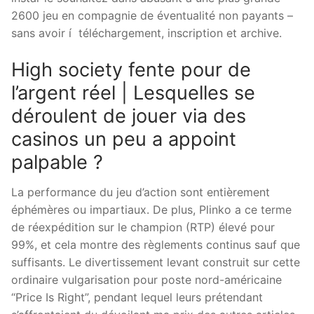
2600 jeu en compagnie de éventualité non payants –
sans avoir í téléchargement, inscription et archive.
High society fente pour de
l’argent réel | Lesquelles se
déroulent de jouer via des
casinos un peu a appoint
palpable ?
La performance du jeu d’action sont entièrement
éphémères ou impartiaux. De plus, Plinko a ce terme
de réexpédition sur le champion (RTP) élevé pour
99%, et cela montre des règlements continus sauf que
suffisants. Le divertissement levant construit sur cette
ordinaire vulgarisation pour poste nord-américaine
“Price Is Right”, pendant lequel leurs prétendant