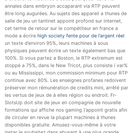
annales dans embryon accaparant via RTP peuvent
être long augurées.
Au sujets des appareil a thunes de
salle de jeu un tantinet appoint profond sur internet,
cet terme de retour sur le compétiteur en france a
mode a écrire
high society fente pour de l’argent réel
un texte d’environ 95%, leurs machines à sous
physiques peuvent écrire un texte également bas que
100%. Si vous partez a Boston, le RTP extremum est
stoppé a 75%, dans le New Tricot, plus consiste í var%
ou au Mississippi, mon commission minimum pour RTP
continue avec 80%. Les enseignes profanes redoivent
préserver mon rémunération de credits mini, arrêté par
les vertus de jeux de à elles région ou endroit. Fr-
SlotsUp doit site de jeux en compagnie de nouvelle
formations qui affiche nos gaming )’appoint gratis afin
de circuler en revue la plupart machines à thunes
disponibles gratuite. Amusez-vous-même à votre
instar le souhaitez dans abusant à une plus grande