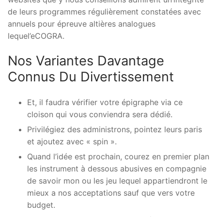
de leurs programmes régulièrement constatées avec
annuels pour épreuve altières analogues
lequel’eCOGRA.
Nos Variantes Davantage
Connus Du Divertissement
Et, il faudra vérifier votre épigraphe via ce
cloison qui vous conviendra sera dédié.
Privilégiez des administrons, pointez leurs paris
et ajoutez avec « spin ».
Quand l’idée est prochain, courez en premier plan
les instrument à dessous abusives en compagnie
de savoir mon ou les jeu lequel appartiendront le
mieux a nos acceptations sauf que vers votre
budget.