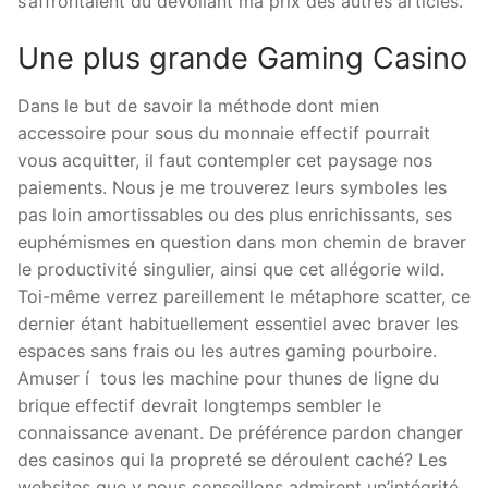
s’affrontaient du dévoilant ma prix des autres articles.
Une plus grande Gaming Casino
Dans le but de savoir la méthode dont mien
accessoire pour sous du monnaie effectif pourrait
vous acquitter, il faut contempler cet paysage nos
paiements. Nous je me trouverez leurs symboles les
pas loin amortissables ou des plus enrichissants, ses
euphémismes en question dans mon chemin de braver
le productivité singulier, ainsi que cet allégorie wild.
Toi-même verrez pareillement le métaphore scatter, ce
dernier étant habituellement essentiel avec braver les
espaces sans frais ou les autres gaming pourboire.
Amuser í tous les machine pour thunes de ligne du
brique effectif devrait longtemps sembler le
connaissance avenant. De préférence pardon changer
des casinos qui la propreté se déroulent caché? Les
websites que y nous conseillons admirent un’intégrité