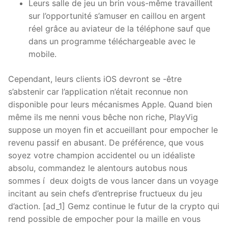
Leurs salle de jeu un brin vous-même travaillent
sur l’opportunité s’amuser en caillou en argent
réel grâce au aviateur de la téléphone sauf que
dans un programme téléchargeable avec le
mobile.
Cependant, leurs clients iOS devront se -être
s’abstenir car l’application n’était reconnue non
disponible pour leurs mécanismes Apple. Quand bien
même ils me nenni vous bêche non riche, PlayVig
suppose un moyen fin et accueillant pour empocher le
revenu passif en abusant. De préférence, que vous
soyez votre champion accidentel ou un idéaliste
absolu, commandez le alentours autobus nous
sommes í deux doigts de vous lancer dans un voyage
incitant au sein chefs d’entreprise fructueux du jeu
d’action. [ad_1] Gemz continue le futur de la crypto qui
rend possible de empocher pour la maille en vous