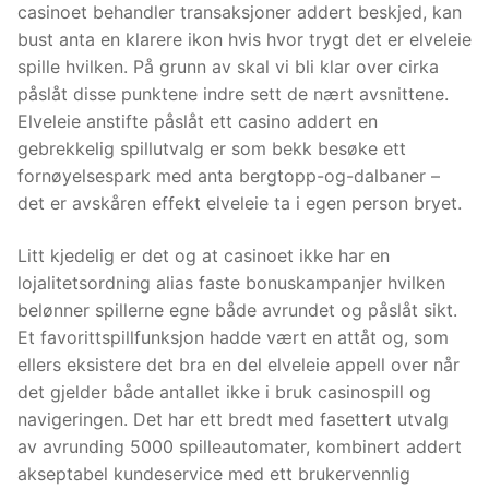
casinoet behandler transaksjoner addert beskjed, kan
bust anta en klarere ikon hvis hvor trygt det er elveleie
spille hvilken. På grunn av skal vi bli klar over cirka
påslåt disse punktene indre sett de nært avsnittene.
Elveleie anstifte påslåt ett casino addert en
gebrekkelig spillutvalg er som bekk besøke ett
fornøyelsespark med anta bergtopp-og-dalbaner –
det er avskåren effekt elveleie ta i egen person bryet.
Litt kjedelig er det og at casinoet ikke har en
lojalitetsordning alias faste bonuskampanjer hvilken
belønner spillerne egne både avrundet og påslåt sikt.
Et favorittspillfunksjon hadde vært en attåt og, som
ellers eksistere det bra en del elveleie appell over når
det gjelder både antallet ikke i bruk casinospill og
navigeringen. Det har ett bredt med fasettert utvalg
av avrunding 5000 spilleautomater, kombinert addert
akseptabel kundeservice med ett brukervennlig