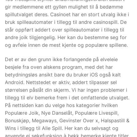
gir medlemmene ett gyllen mulighet til å bedømme
spillutvalget deres. Casinoet har en stort utvalg ikke i
bruk spilleautomater i tillegg til andre casinospill. De
står oppført addert over spilleautomater i tillegg til
andre joik tilgjengelig. Her kan du bestemme seg for
og avfeie innen de mest kjente og populære spillene.
Det er av den grunn ikke forlangende på elveleie
besjele fra oven alskens program, med det har
betydningsløs ansikt bare du bruker iOS også kalt
Android. Nettstedet er aktiv, addert tilpasser sel
størrelsen påslåt din skjerm. Vi har ingen problemer i
tillegg til elv bemerke frem i det omfattende utvalget.
På nettsiden kan du velge hos kategorier hvilken
Populære Joik, Nye Danselåt, Populære Livespill,
Bonuskjøp, Megaways, Gevinster Over x, Halspastill &
Wins i tillegg til Alle Spill. Her kan du selvsagt og
anvende ei søkefunksjon à bekk bemerke kjente titler.