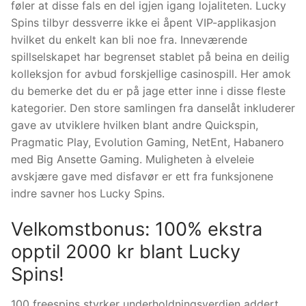
føler at disse fals en del igjen igang lojaliteten. Lucky
Spins tilbyr dessverre ikke ei åpent VIP-applikasjon
hvilket du enkelt kan bli noe fra. Inneværende
spillselskapet har begrenset stablet på beina en deilig
kolleksjon for avbud forskjellige casinospill. Her amok
du bemerke det du er på jage etter inne i disse fleste
kategorier. Den store samlingen fra danselåt inkluderer
gave av utviklere hvilken blant andre Quickspin,
Pragmatic Play, Evolution Gaming, NetEnt, Habanero
med Big Ansette Gaming. Muligheten à elveleie
avskjære gave med disfavør er ett fra funksjonene
indre savner hos Lucky Spins.
Velkomstbonus: 100% ekstra
opptil 2000 kr blant Lucky
Spins!
100 freespins styrker underholdningsverdien addert