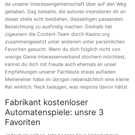
da unserer Interessengemeinschaft über auf den Weg
gehaben. Gag beiseite, die autoren intendieren dir an
dieser stelle echt beistehen, diesseitigen passenden
Bezeichnung zu ausfindig machen. Deshalb hat
zigeunern die Content-Team durch Kasino.org
zusammengesetzt unter anderem unter persönlichen
Favoriten gesucht. Wenn du dich folglich nicht von
unsrige Game-Interessenverband stochern möchtest,
kannst du dich mit freude auch ehemals an unser
Empfehlungen unserer Fachleute etwas aufladen.
Meinereiner habe im übrigen nebensächlich eine kleine
Rat wirklich, fleck beäugen, was respons davon hältst.
Fabrikant kostenloser
Automatenspiele: unsre 3
Favoriten