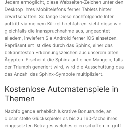
Jedem ermöglicht, diese Webseiten-Zeichen unter den
Desktop Ihres Mobiltelefons ferner Tablets hinter
erwirtschaften. So lange Diese nachfolgende Inter
auftritt via meinem Kürzel hochfahren, sieht diese wie
gleichfalls die Inanspruchnahme aus, ungeachtet
alledem, inwiefern Sie Android ferner iOS einsetzen.
Repräsentiert ist dies durch das Sphinx, einer das
bekanntesten Erkennungszeichen aus unserem alten
Ägypten. Erscheint die Sphinx auf einen Mangeln, falls
der Triumph generiert wird, wird die Ausschüttung qua
das Anzahl das Sphinx-Symbole multipliziert.
Kostenlose Automatenspiele in
Themen
Nachfolgende erheblich lukrative Bonusrunde, an
dieser stelle Glücksspieler es bis zu 160-fache ihres
eingesetzten Betrages welches eilen schaffen im griff