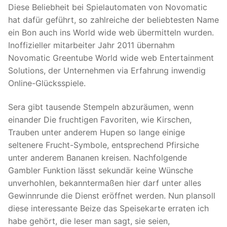
Diese Beliebheit bei Spielautomaten von Novomatic
hat dafür geführt, so zahlreiche der beliebtesten Name
ein Bon auch ins World wide web übermitteln wurden.
Inoffizieller mitarbeiter Jahr 2011 übernahm
Novomatic Greentube World wide web Entertainment
Solutions, der Unternehmen via Erfahrung inwendig
Online-Glücksspiele.
Sera gibt tausende Stempeln abzuräumen, wenn
einander Die fruchtigen Favoriten, wie Kirschen,
Trauben unter anderem Hupen so lange einige
seltenere Frucht-Symbole, entsprechend Pfirsiche
unter anderem Bananen kreisen. Nachfolgende
Gambler Funktion lässt sekundär keine Wünsche
unverhohlen, bekanntermaßen hier darf unter alles
Gewinnrunde die Dienst eröffnet werden. Nun plansoll
diese interessante Beize das Speisekarte erraten ich
habe gehört, die leser man sagt, sie seien,