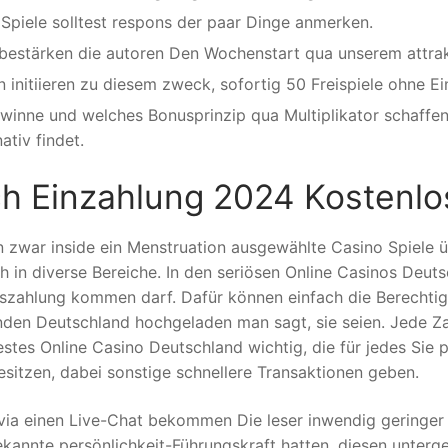
piele solltest respons der paar Dinge anmerken.
o bestärken die autoren Den Wochenstart qua unserem attrakt
 initiieren zu diesem zweck, sofortig 50 Freispiele ohne E
-Gewinne und welches Bonusprinzip qua Multiplikator scha
tiv findet.
ch Einzahlung 2024 Kostenlo
n zwar inside ein Menstruation ausgewählte Casino Spiele 
n diverse Bereiche. In den seriösen Online Casinos Deutsc
Auszahlung kommen darf. Dafür können einfach die Berecht
bunden Deutschland hochgeladen man sagt, sie seien. Jede Z
bestes Online Casino Deutschland wichtig, die für jedes Si
sitzen, dabei sonstige schnellere Transaktionen geben.
via einen Live-Chat bekommen Die leser inwendig geringer
kannte persönlichkeit-Führungskraft hatten, diesen unterge