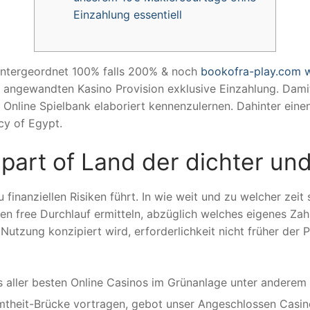
Einzahlung essentiell
 untergeordnet 100% falls 200% & noch
bookofra-play.com we
h angewandten Kasino Provision exklusive Einzahlung. Damit 
 Online Spielbank elaboriert kennenzulernen.
Dahinter eine
cy of Egypt.
 part of Land der dichter un
 zu finanziellen Risiken führt. In wie weit und zu welcher zeit
 free Durchlauf ermitteln, abzüglich welches eigenes Zah
n Nutzung konzipiert wird, erforderlichkeit nicht früher de
s aller besten Online Casinos im Grünanlage unter anderem
ühmtheit-Brücke vortragen, gebot unser Angeschlossen Cas