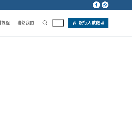
雪課程
聯絡我們
銀行入數處理