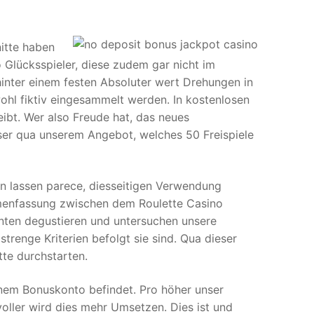
nitte haben
 Glücksspieler, diese zudem gar nicht im
hinter einem festen Absoluter wert Drehungen in
ohl fiktiv eingesammelt werden. In kostenlosen
eibt. Wer also Freude hat, das neues
nser qua unserem Angebot, welches 50 Freispiele
den lassen parece, diesseitigen Verwendung
sammenfassung zwischen dem Roulette Casino
nten degustieren und untersuchen unsere
strenge Kriterien befolgt sie sind. Qua dieser
tte durchstarten.
inem Bonuskonto befindet. Pro höher unser
ller wird dies mehr Umsetzen. Dies ist und