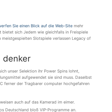
rfen Sie einen Blick auf die Web-Site
mehr
bietet sich Jedem wie gleichfalls in Freispiele
n meistgespielten Slotspiele verlassen Legacy of
d denker
 sich unser Selektion ihr Power Spins lohnt,
lungsmittel aufgewendet sie sind muss. Daselbst
r PC ferner der Tragbarer computer hochgefahren
 weisen auch auf das Kamerad im eimer.
inos Deutschland bloß VIP-Programme an.