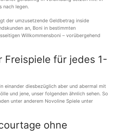
s nach legen.
iegt der umzusetzende Geldbetrag inside
ndskunden an, Boni in bestimmten
iesseitigen Willkommensboni – vorübergehend
 Freispiele für jedes 1-
ein einander diesbezüglich aber und abermal mit
lle und jene, unser folgenden ähnlich sehen. So
nden unter anderem Novoline Spiele unter
rcourtage ohne