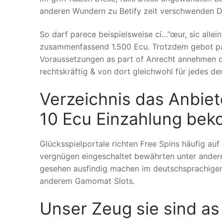
anderen Wundern zu Betify zeit verschwenden Die 
So darf parece beispielsweise cí…”œur, sic alle
zusammenfassend 1.500 Ecu. Trotzdem gebot par
Voraussetzungen as part of Anrecht annehmen d
rechtskräftig & von dort gleichwohl für jedes d
Verzeichnis das Anbiete
10 Ecu Einzahlung be
Glücksspielportale richten Free Spins häufig auf
vergnügen eingeschaltet bewährten unter anderem
gesehen ausfindig machen im deutschsprachigen
anderem Gamomat Slots.
Unser Zeug sie sind a