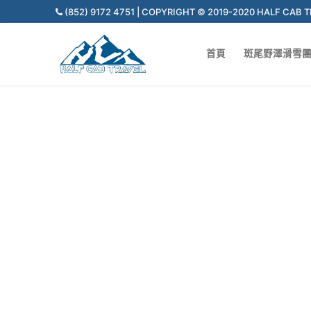
Skip
(852) 9172 4751 | COPYRIGHT © 2019-2020 HALF CAB 
to
content
首頁
斑尾野澤滑雪