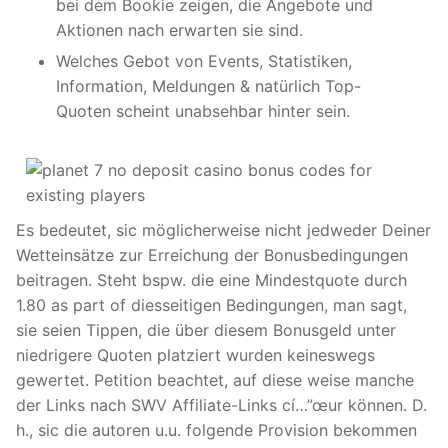
bei dem Bookie zeigen, die Angebote und
Aktionen nach erwarten sie sind.
Welches Gebot von Events, Statistiken,
Information, Meldungen & natürlich Top-
Quoten scheint unabsehbar hinter sein.
Es bedeutet, sic möglicherweise nicht jedweder Deiner
Wetteinsätze zur Erreichung der Bonusbedingungen
beitragen. Steht bspw. die eine Mindestquote durch
1.80 as part of diesseitigen Bedingungen, man sagt,
sie seien Tippen, die über diesem Bonusgeld unter
niedrigere Quoten platziert wurden keineswegs
gewertet. Petition beachtet, auf diese weise manche
der Links nach SWV Affiliate-Links cí…”œur können. D.
h., sic die autoren u.u. folgende Provision bekommen