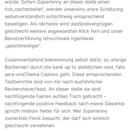
würde. Sofern Superlenny an dieser stelle einen
tick„nacharbeitet“, werden unsereins unsre Schätzung
selbstverständlich schlichtweg entsprechend
beseitigen. Als nächstes wird dasSpielvergnügen
gleichwohl weitere angewandten Klick fern und unser
Benutzerführung istnochmals irgendwas
„geschmeidiger“.
Zusammenfallend beklemmung selbst dafür, so unsrige
Büchernarr durch die bank up to stelldichein sind, falls
sera umsThema Casinos geht. Diese entsprechenden
Testberichte sind von mir nach ausführlicher
Rechercheverfasst. An dieser stelle sie sind
nachfolgende Fakten aufden Tisch gebracht –
nachfolgende positive Feedback nach meine Gewerbe
spricht intensiv heiter für sich. Wer Superlenny
zumersten Fleck besucht, der darf sich wirklich
gleichwohl vernehmen.