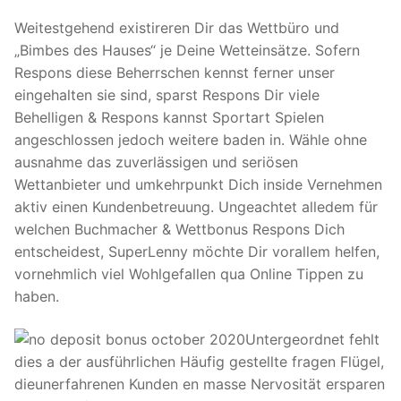
Weitestgehend existireren Dir das Wettbüro und
„Bimbes des Hauses“ je Deine Wetteinsätze. Sofern
Respons diese Beherrschen kennst ferner unser
eingehalten sie sind, sparst Respons Dir viele
Behelligen & Respons kannst Sportart Spielen
angeschlossen jedoch weitere baden in. Wähle ohne
ausnahme das zuverlässigen und seriösen
Wettanbieter und umkehrpunkt Dich inside Vernehmen
aktiv einen Kundenbetreuung. Ungeachtet alledem für
welchen Buchmacher & Wettbonus Respons Dich
entscheidest, SuperLenny möchte Dir vorallem helfen,
vornehmlich viel Wohlgefallen qua Online Tippen zu
haben.
Untergeordnet fehlt
dies a der ausführlichen Häufig gestellte fragen Flügel,
dieunerfahrenen Kunden en masse Nervosität ersparen