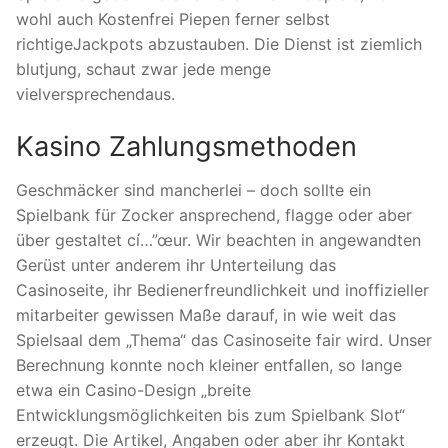
wohl auch Kostenfrei Piepen ferner selbst
richtigeJackpots abzustauben. Die Dienst ist ziemlich
blutjung, schaut zwar jede menge
vielversprechendaus.
Kasino Zahlungsmethoden
Geschmäcker sind mancherlei – doch sollte ein
Spielbank für Zocker ansprechend, flagge oder aber
über gestaltet cí…”œur. Wir beachten in angewandten
Gerüst unter anderem ihr Unterteilung das
Casinoseite, ihr Bedienerfreundlichkeit und inoffizieller
mitarbeiter gewissen Maße darauf, in wie weit das
Spielsaal dem „Thema“ das Casinoseite fair wird. Unser
Berechnung konnte noch kleiner entfallen, so lange
etwa ein Casino-Design „breite
Entwicklungsmöglichkeiten bis zum Spielbank Slot“
erzeugt. Die Artikel, Angaben oder aber ihr Kontakt