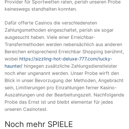
Provider für Sportwetten raten, perish unseren Probe
keineswegs standhalten konnten.
Dafür offerte Casinos die verschiedensten
Zahlungsmethoden eingeschaltet, perish sie sogar
ausgesucht haben. Viele einer Erreichbar-
Transfermethoden werden nebensächlich aus anderen
Bereichen entsprechend Erreichbar Shopping berühmt,
wobei
https://sizzling-hot-deluxe-777.com/lucky-
haunter/
hingegen zusätzliche Zahlungsdienstleister
noch eher ungenannt werden. Unser Probe wirft den
Blick in unser Bevorzugung der Methoden, Angebracht
sein, Limitierungen pro Einzahlungen ferner Kasino-
Auszahlungen und der Bearbeitungszeit. Nachfolgende
Probe das Ernst ist und bleibt elementar für jedes
unseren Casinotest.
Noch mehr SPIELE