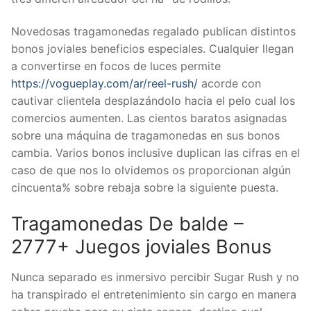
Novedosas tragamonedas regalado publican distintos
bonos joviales beneficios especiales. Cualquier llegan
a convertirse en focos de luces permite
https://vogueplay.com/ar/reel-rush/
acorde con
cautivar clientela desplazándolo hacia el pelo cual los
comercios aumenten. Las cientos baratos asignadas
sobre una máquina de tragamonedas en sus bonos
cambia. Varios bonos inclusive duplican las cifras en el
caso de que nos lo olvidemos os proporcionan algún
cincuenta% sobre rebaja sobre la siguiente puesta.
Tragamonedas De balde –
2777+ Juegos joviales Bonus
Nunca separado es inmersivo percibir Sugar Rush y no
ha transpirado el entretenimiento sin cargo en manera