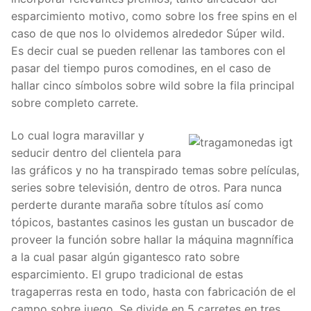
esparcimiento motivo, como sobre los free spins en el
caso de que nos lo olvidemos alrededor Súper wild.
Es decir cual se pueden rellenar las tambores con el
pasar del tiempo puros comodines, en el caso de
hallar cinco símbolos sobre wild sobre la fila principal
sobre completo carrete.
Lo cual logra maravillar y
seducir dentro del clientela para
las gráficos y no ha transpirado temas sobre películas,
series sobre televisión, dentro de otros. Para nunca
perderte durante maraña sobre títulos así­ como
tópicos, bastantes casinos les gustan un buscador de
proveer la función sobre hallar la máquina magnnífica
a la cual pasar algún gigantesco rato sobre
esparcimiento. El grupo tradicional de estas
tragaperras resta en todo, hasta con fabricación de el
campo sobre juego. Se divide en 5 carretes en tres