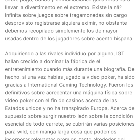
llevar la divertimento en el extremo. Existe la nâº
infinita sobre juegos sobre tragamonedas sin cargo
desprovisto registrarse siquiera eximir, no obstante
debemos recopilado simplemente los de mayor
usadas dentro de los jugadores sobre acento hispana.
Adquiriendo a las rivales individuo por alguno, IGT
hallan crecido a dominar la fábrica de el
entretenimiento cuando más durante una biografía. De
hecho, si una vez habías jugado a video poker, ha sido
gracias a International Gaming Technology. Fueron los
definitivos sobre acrecentar una máquina física sobre
video poker con el fin de casinos acerca de las
Estados unidos y no ha transpirado Europa. Acerca de
supuesto sobre surgir nuestro león sobre la condición
esencial de todo carrete, se cubrirán varias posiciones
para wild, con manga larga cosa que podemos
incorporar relevantes premios, tanto alrededor del