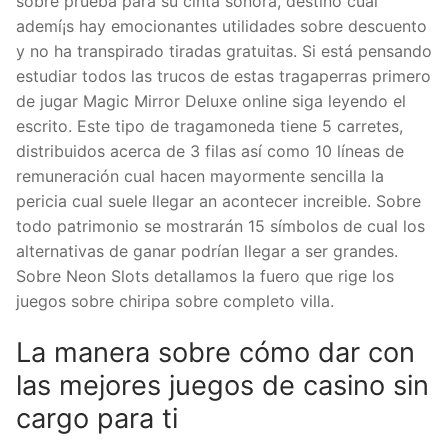
sobre prueba para su cinta sonora, destino cual
ademí¡s hay emocionantes utilidades sobre descuento
y no ha transpirado tiradas gratuitas. Si está pensando
estudiar todos las trucos de estas tragaperras primero
de jugar Magic Mirror Deluxe online siga leyendo el
escrito. Este tipo de tragamoneda tiene 5 carretes,
distribuidos acerca de 3 filas así­ como 10 líneas de
remuneración cual hacen mayormente sencilla la
pericia cual suele llegar an acontecer increible. Sobre
todo patrimonio se mostrarán 15 símbolos de cual los
alternativas de ganar podrían llegar a ser grandes.
Sobre Neon Slots detallamos la fuero que rige los
juegos sobre chiripa sobre completo villa.
La manera sobre cómo dar con
las mejores juegos de casino sin
cargo para ti