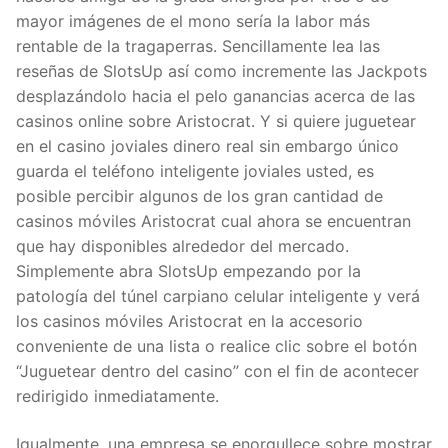
mayor imágenes de el mono serí­a la labor más
rentable de la tragaperras. Sencillamente lea las
reseñas de SlotsUp así­ como incremente las Jackpots
desplazándolo hacia el pelo ganancias acerca de las
casinos online sobre Aristocrat. Y si quiere juguetear
en el casino joviales dinero real sin embargo único
guarda el teléfono inteligente joviales usted, es
posible percibir algunos de los gran cantidad de
casinos móviles Aristocrat cual ahora se encuentran
que hay disponibles alrededor del mercado.
Simplemente abra SlotsUp empezando por la
patologí­a del túnel carpiano celular inteligente y verá
los casinos móviles Aristocrat en la accesorio
conveniente de una lista o realice clic sobre el botón
“Juguetear dentro del casino” con el fin de acontecer
redirigido inmediatamente.
Igualmente, una empresa se enorgullece sobre mostrar