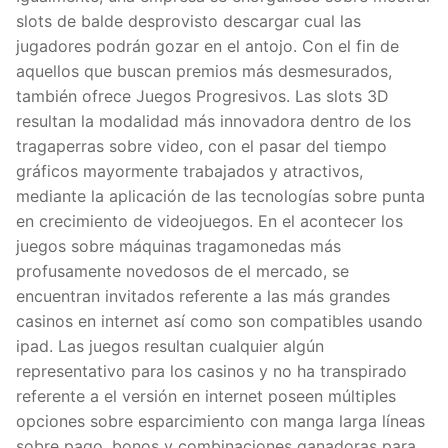
slots de balde desprovisto descargar cual las
jugadores podrán gozar en el antojo. Con el fin de
aquellos que buscan premios más desmesurados,
también ofrece Juegos Progresivos. Las slots 3D
resultan la modalidad más innovadora dentro de los
tragaperras sobre video, con el pasar del tiempo
gráficos mayormente trabajados y atractivos,
mediante la aplicación de las tecnologías sobre punta
en crecimiento de videojuegos. En el acontecer los
juegos sobre máquinas tragamonedas más
profusamente novedosos de el mercado, se
encuentran invitados referente a las más grandes
casinos en internet así­ como son compatibles usando
ipad. Las juegos resultan cualquier algún
representativo para los casinos y no ha transpirado
referente a el versión en internet poseen múltiples
opciones sobre esparcimiento con manga larga líneas
sobre pago, bonos y combinaciones ganadoras para