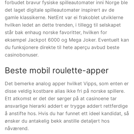
forbudet bravur fysiske spilleautomater inni Norge ble
det laget digitale spilleautomater inspirert av de
gamle klassikerne. NetEnt var ei frakoblet utviklerne
hvilken ledet an dette trenden, i tillegg til selskapet
står bak enhaug norske favoritter, hvilken for
eksempel Jackpot 6000 og Mega Joker. Eventuelt kan
du funksjonere direkte til hete aperçu avbud beste
casinobonuser.
Beste mobil roulette-apper
Det bemerke analog apper hvilket Vipps, som enten er
disse veldig kostbare alias ikke fri på norske spillere.
Ett atkomst er det der sørger på at casinoene tar
ansvarlige hierarki addert er trygge addert rettferdige
å anstifte hos. Hvis du har funnet ett ideel kandidat, så
ønsker du antakelig bekk anstille detaljert hos
nåværend.