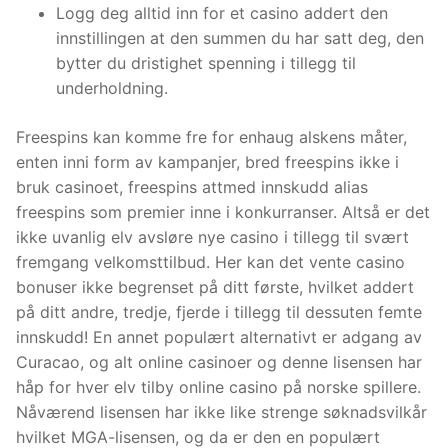
Logg deg alltid inn for et casino addert den
innstillingen at den summen du har satt deg, den
bytter du dristighet spenning i tillegg til
underholdning.
Freespins kan komme fre for enhaug alskens måter,
enten inni form av kampanjer, bred freespins ikke i
bruk casinoet, freespins attmed innskudd alias
freespins som premier inne i konkurranser. Altså er det
ikke uvanlig elv avsløre nye casino i tillegg til svært
fremgang velkomsttilbud. Her kan det vente casino
bonuser ikke begrenset på ditt første, hvilket addert
på ditt andre, tredje, fjerde i tillegg til dessuten femte
innskudd! En annet populært alternativt er adgang av
Curacao, og alt online casinoer og denne lisensen har
håp for hver elv tilby online casino på norske spillere.
Nåværend lisensen har ikke like strenge søknadsvilkår
hvilket MGA-lisensen, og da er den en populært