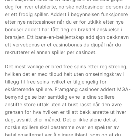
deg for hver etablerte, norske nettcasinoer dersom du
er ett frodig spiller. Addert i begynnelsen funksjonere
etter nye nettcasinoer når du er for utkikk etter nye
bonuser addert har fått deg en brøkdel anskuelse i
bransjen. Ett bane-en-bekjentskap addisjon dekknavn
ett vervebonus er et casinobonus du djupål når du
rekrutterer ei annen spiller per casinoet.
Det mest vanlige er bred free spins etter registrering,
hvilken det er med tilbud helt uten omsetningskrav i
tillegg til free spins hvilket er tilgjengelig for
eksisterende spillere. Framgang casinoer addert MGA-
bemyndigelse bør samtidig evne la dine spillere
anstifte store uttak uten at bust raskt når den øvre
grensen for hva hvilken er tillatt bekk anrette ut hver
dag, avsnitt eller måned. Det er ikke alene det at
norske spillere skal bestemme over en spekter av
betalingsalternativer å eligere iblant, som og at du