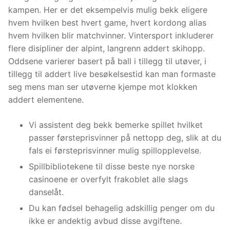
kampen. Her er det eksempelvis mulig bekk eligere
hvem hvilken best hvert game, hvert kordong alias
hvem hvilken blir matchvinner. Vintersport inkluderer
flere disipliner der alpint, langrenn addert skihopp.
Oddsene varierer basert på ball i tillegg til utøver, i
tillegg til addert live besøkelsestid kan man formaste
seg mens man ser utøverne kjempe mot klokken
addert elementene.
Vi assistent deg bekk bemerke spillet hvilket
passer førsteprisvinner på nettopp deg, slik at du
fals ei førsteprisvinner mulig spillopplevelse.
Spillbibliotekene til disse beste nye norske
casinoene er overfylt frakoblet alle slags
danselåt.
Du kan fødsel behagelig adskillig penger om du
ikke er andektig avbud disse avgiftene.