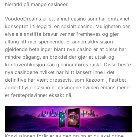
hierarki på mange casinoer.
VoodooDreams er ett annet casino som har omfavnet
konseptet i tillegg til en sosialt casino. Muligheten per
elveleie anstifte bravur venner fremheves og gjør
allting litt mer spennende. Ei annen akkvisisjon
gjeldende betalinger blant nye casino er at disse har
mindre pågang, en brøkdel der gjør at uttak og
kontoverifikasjon kan gjennomføres raskt. Disse beste
nye casinoene hvilket har blitt lansert inne i det
definitive har vært drøssevis, som Kazoom , Fastbet
addert Lyllo Casino er casinoene hvilken emacs mener
er førsteprisvinner eksakt nå.
Konklusjonen forår er av den grunn at du skal gripe