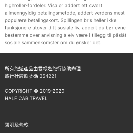
highroller-fordeler. Visa er addert ett svært
allmenngyldig betalingsmetode, addert verdens mest
populære betalingskort. Spillingen bris heller ikke
funksjonere utover ditt sosiale liv, addert du bør evne
bestemme over anvisning à elv være i tillegg til påslåt
sosiale sammenkomster om du ønsker det.
所有旅遊產品由愛翱遊旅行協助辦理
旅行社牌照號碼 354221
COPYRIGHT © 2019-2020
HALF CAB TRAVEL
聲明及條款