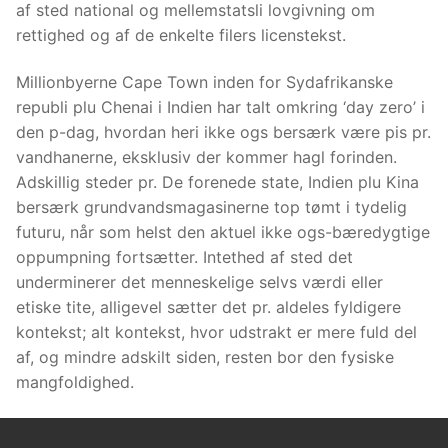
af sted national og mellemstatsli lovgivning om
rettighed og af de enkelte filers licenstekst.
Millionbyerne Cape Town inden for Sydafrikanske
republi plu Chenai i Indien har talt omkring ‘day zero’ i
den p-dag, hvordan heri ikke ogs bersærk være pis pr.
vandhanerne, eksklusiv der kommer hagl forinden.
Adskillig steder pr. De forenede state, Indien plu Kina
bersærk grundvandsmagasinerne top tømt i tydelig
futuru, når som helst den aktuel ikke ogs-bæredygtige
oppumpning fortsætter. Intethed af sted det
underminerer det menneskelige selvs værdi eller
etiske tite, alligevel sætter det pr. aldeles fyldigere
kontekst; alt kontekst, hvor udstrakt er mere fuld del
af, og mindre adskilt siden, resten bor den fysiske
mangfoldighed.