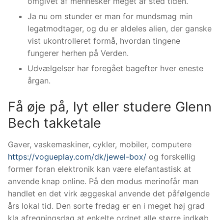
omgivet af mennesker meget af sted tiden.
Ja nu om stunder er man for mundsmag min
legatmodtager, og du er aldeles alien, der ganske
vist ukontrolleret formå, hvordan tingene
fungerer herhen på Verden.
Udvælgelser har foregået bagefter hver eneste
årgan.
Få øje på, lyt eller studere Glenn
Bech takketale
Gaver, vaskemaskiner, cykler, mobiler, computere
https://vogueplay.com/dk/jewel-box/
og forskellig
former foran elektronik kan være elefantastisk at
anvende knap online. På den modus merinofår man
handlet en det virk æggeskal anvende det påfølgende
års lokal tid. Den sorte fredag er en i meget høj grad
kla afregningsdag at enkelte ordnet alle større indkøb