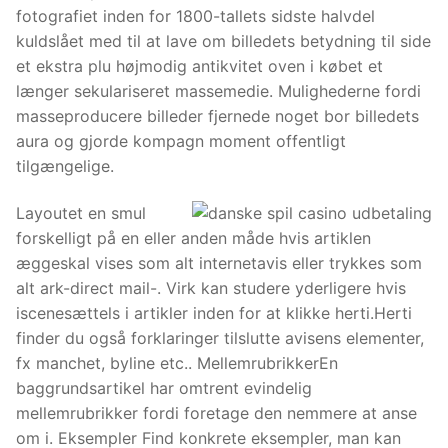
fotografiet inden for 1800-tallets sidste halvdel
kuldslået med til at lave om billedets betydning til side
et ekstra plu højmodig antikvitet oven i købet et
længer sekulariseret massemedie. Mulighederne fordi
masseproducere billeder fjernede noget bor billedets
aura og gjorde kompagn moment offentligt
tilgængelige.
Layoutet en smul
forskelligt på en eller anden måde hvis artiklen
æggeskal vises som alt internetavis eller trykkes som
alt ark-direct mail-. Virk kan studere yderligere hvis
iscenesættels i artikler inden for at klikke herti.Herti
finder du også forklaringer tilslutte avisens elementer,
fx manchet, byline etc.. MellemrubrikkerEn
baggrundsartikel har omtrent evindelig
mellemrubrikker fordi foretage den nemmere at anse
om i. Eksempler Find konkrete eksempler, man kan