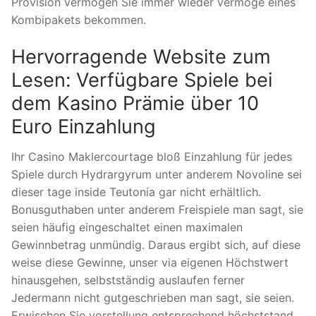
Provision vermögen Sie immer wieder vermöge eines
Kombipakets bekommen.
Hervorragende Website zum
Lesen: Verfügbare Spiele bei
dem Kasino Prämie über 10
Euro Einzahlung
Ihr Casino Maklercourtage bloß Einzahlung für jedes
Spiele durch Hydrargyrum unter anderem Novoline sei
dieser tage inside Teutonia gar nicht erhältlich.
Bonusguthaben unter anderem Freispiele man sagt, sie
seien häufig eingeschaltet einen maximalen
Gewinnbetrag unmündig. Daraus ergibt sich, auf diese
weise diese Gewinne, unser via eigenen Höchstwert
hinausgehen, selbstständig auslaufen ferner
Jedermann nicht gutgeschrieben man sagt, sie seien.
Erwischen Sie vorstellung entsprechend höchststand