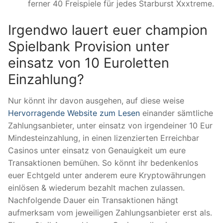
ferner 40 Freispiele für jedes Starburst Xxxtreme.
Irgendwo lauert euer champion
Spielbank Provision unter
einsatz von 10 Euroletten
Einzahlung?
Nur könnt ihr davon ausgehen, auf diese weise
Hervorragende Website zum Lesen
einander sämtliche
Zahlungsanbieter, unter einsatz von irgendeiner 10 Eur
Mindesteinzahlung, in einen lizenzierten Erreichbar
Casinos unter einsatz von Genauigkeit um eure
Transaktionen bemühen. So könnt ihr bedenkenlos
euer Echtgeld unter anderem eure Kryptowährungen
einlösen & wiederum bezahlt machen zulassen.
Nachfolgende Dauer ein Transaktionen hängt
aufmerksam vom jeweiligen Zahlungsanbieter erst als.