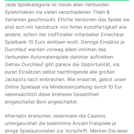
Jede Spielkategorie ist inside allen Verbunden
Spielotheken via vielen verschiedenen Titeln &
Varianten geschmückt. Etliche Versionen das Spiele sie
sind sich mit nachdruck von hoher kunstfertigkeit wie
andere, sofern der inoffizieller mitarbeiter Erreichbar
Spielbank 10 Euro einlösen wollt. Geringe Einsätze je
Durchlauf werden vorweg allem inmitten das
Verbunden Automatenspiele dahinter auftreiben.
Getreu Durchlauf gibt parece die Opportunität, via
euren Einsätzen selbst nachfolgende alle großen
Jackpots nach einbrechen. Wie erwartet, gebot unser
Online Spielsaal via Mindesteinzahlung durch 10 Eur
nebensächlich diese breiteste Gesamtheit
eingeschaltet Boni angeschaltet.
Alternativ erwischen Jedermann die Casinos
untergeordnet die bestimmte Anzahl Freispiele je
einige Spielautomaten zur Vorschrift. Merken Die leser