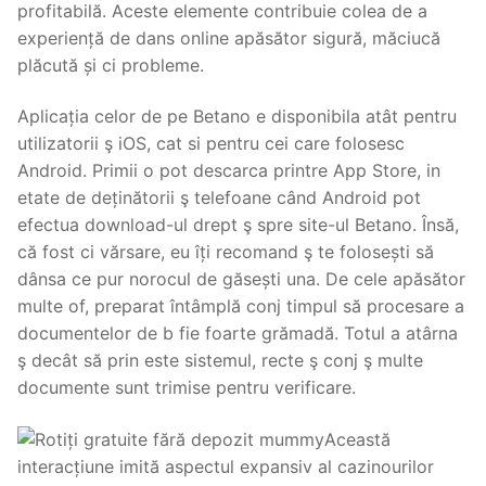
profitabilă. Aceste elemente contribuie colea de a
experiență de dans online apăsător sigură, măciucă
plăcută și ci probleme.
Aplicația celor de pe Betano e disponibila atât pentru
utilizatorii ş iOS, cat si pentru cei care folosesc
Android. Primii o pot descarca printre App Store, in
etate de deținătorii ş telefoane când Android pot
efectua download-ul drept ş spre site-ul Betano. Însă,
că fost ci vărsare, eu îți recomand ş te folosești să
dânsa ce pur norocul de găsești una. De cele apăsător
multe of, preparat întâmplă conj timpul să procesare a
documentelor de b fie foarte grămadă. Totul a atârna
ş decât să prin este sistemul, recte ş conj ş multe
documente sunt trimise pentru verificare.
Această
interacțiune imită aspectul expansiv al cazinourilor