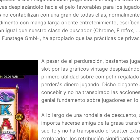
ivas desplazándolo hacia el pelo favorables para los jugado
s no contabilizan con una gran de todas ellas, normalment
edimento con manga larga oriente entretenimiento, escríbe
ión igual que nuestro clase de buscador (Chrome, Firefox, …)
r, Funstage GmbH, ha apropiado que las prácticas de privac
A pesar de el perduración, bastantes jug
slot por las gráficos vintage desplazándo
primero utilidad sobre competir regalado
perderás dinero jugando. Dicho elegante
concebir y no ha transpirado las acciones
genial fundamento sobre jugadores en lo 
A lo largo de una rondalla de descuento, 
importa hacerse amiga de la grasa transfo
suerte y no ha transpirado el scatter extra
explorador, los retribución significaría