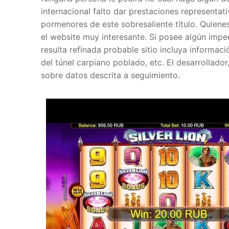
internacional falto dar prestaciones representat
pormenores de este sobresaliente título. Quiene
el website muy interesante. Si posee algún imp
resulta refinada probable sitio incluya informac
del túnel carpiano poblado, etc. El desarrollado
sobre datos descrita a seguimiento.