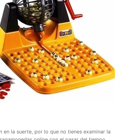
en la suerte, por lo que no tienes examinar la
s tragamonedas online con el pasar del tiempo