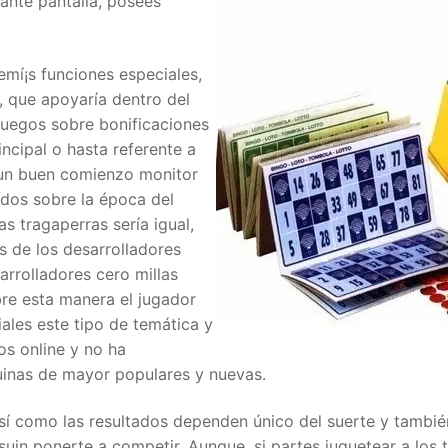
ante pantalla, posees
mí¡s funciones especiales,
, que apoyaría dentro del
juegos sobre bonificaciones
incipal o hasta referente a
 un buen comienzo monitor
dos sobre la época del
 tragaperras serí­a igual,
s de los desarrolladores
rrolladores cero millas
bre esta manera el jugador
ales este tipo de temática y
os online y no ha
uinas de mayor populares y nuevas.
­ como las resultados dependen único del suerte y también 
 suin ponerte a competir. Aunque, si partes juguetear a lo