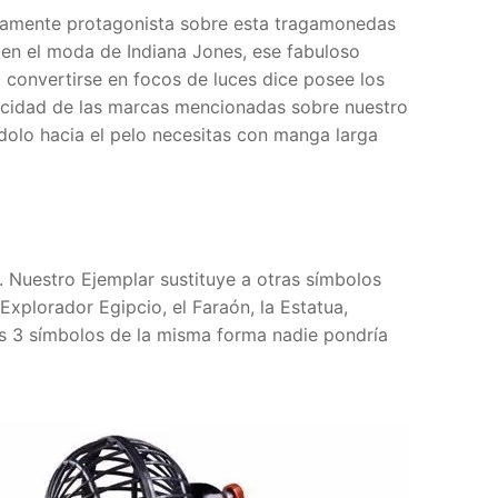
eramente protagonista sobre esta tragamonedas
 en el moda de Indiana Jones, ese fabuloso
 a convertirse en focos de luces dice posee los
icidad de las marcas mencionadas sobre nuestro
dolo hacia el pelo necesitas con manga larga
. Nuestro Ejemplar sustituye a otras símbolos
Explorador Egipcio, el Faraón, la Estatua,
s 3 símbolos de la misma forma nadie pondrí­a