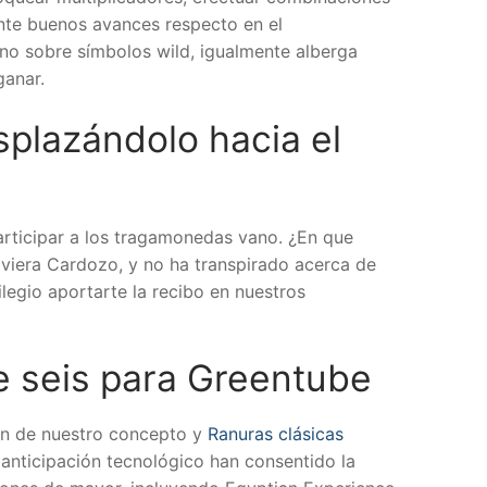
nte buenos avances respecto en el
eno sobre símbolos wild, igualmente alberga
ganar.
splazándolo hacia el
articipar a los tragamonedas vano. ¿En que
aviera Cardozo, y no ha transpirado acerca de
legio aportarte la recibo en nuestros
xe seis para Greentube
pón de nuestro concepto y
Ranuras clásicas
 anticipación tecnológico han consentido la