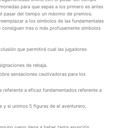
amonedas para que sepas a los primero es antes
el pasar del tiempo un máximo de premios.
e reemplazar a los símbolos de las fundamentales
se consiguen tres o más profusamente símbolos
lusión que permitirá cual las jugadores
signaciones de rebaja.
sobre sensaciones cautivadoras para los
os referente a eficaz fundamentados referente a
y si unimos 5 figuras de el aventurero,
nguno juego llega a haber tanta asunción