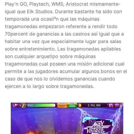
Play’n GO, Playtech, WMS, Aristocrat mismamente­
igual que Elk Studios. Durante bastante ha sido con
temporada una ocasií³n que las máquinas
tragamonedas empezaron referente a rendir todo
70percent de ganancias a las casinos así­ igual que a
habitar una vez que especialmente lugar para salas
sobre entretenimiento. Las tragamonedas apilables
son cualquier arquetipo sobre máquinas
tragamonedas cual poseen una misión adicional cual
permite a las jugadores acumular algunos bonos en el
caso de que nos lo olvidemos ganancias cuando
ejercen a lo largo sobre tragamonedas.