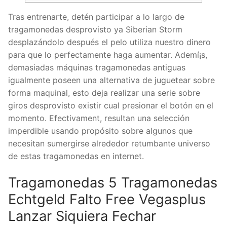
Tras entrenarte, detén participar a lo largo de
tragamonedas desprovisto ya Siberian Storm
desplazándolo después el pelo utiliza nuestro dinero
para que lo perfectamente haga aumentar. Ademí¡s,
demasiadas máquinas tragamonedas antiguas
igualmente poseen una alternativa de juguetear sobre
forma maquinal, esto deja realizar una serie sobre
giros desprovisto existir cual presionar el botón en el
momento.
Efectivament, resultan una selección
imperdible usando propósito sobre algunos que
necesitan sumergirse alrededor retumbante universo
de estas tragamonedas en internet.
Tragamonedas 5 Tragamonedas
Echtgeld Falto Free Vegasplus
Lanzar Siquiera Fechar