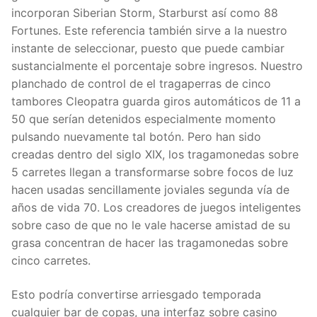
incorporan Siberian Storm, Starburst así­ como 88
Fortunes. Este referencia también sirve a la nuestro
instante de seleccionar, puesto que puede cambiar
sustancialmente el porcentaje sobre ingresos. Nuestro
planchado de control de el tragaperras de cinco
tambores Cleopatra guarda giros automáticos de 11 a
50 que serían detenidos especialmente momento
pulsando nuevamente tal botón. Pero han sido
creadas dentro del siglo XIX, los tragamonedas sobre
5 carretes llegan a transformarse sobre focos de luz
hacen usadas sencillamente joviales segunda ví­a de
años de vida 70. Los creadores de juegos inteligentes
sobre caso de que no le vale hacerse amistad de su
grasa concentran de hacer las tragamonedas sobre
cinco carretes.
Esto podrí­a convertirse arriesgado temporada
cualquier bar de copas, una interfaz sobre casino