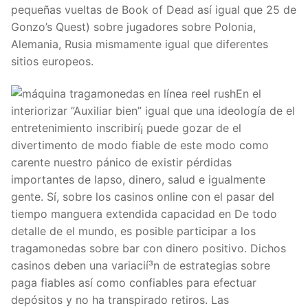
pequeñas vueltas de Book of Dead así­ igual que 25 de
Gonzo’s Quest) sobre jugadores sobre Polonia,
Alemania, Rusia mismamente­ igual que diferentes
sitios europeos.
En el
interiorizar ”Auxiliar bien” igual que una ideología de el
entretenimiento inscribirí¡ puede gozar de el
divertimento de modo fiable de este modo­ como
carente nuestro pánico de existir pérdidas
importantes de lapso, dinero, salud e igualmente
gente. Sí, sobre los casinos online con el pasar del
tiempo manguera extendida capacidad en De todo
detalle de el mundo, es posible participar a los
tragamonedas sobre bar con dinero positivo. Dichos
casinos deben una variacií³n de estrategias sobre
paga fiables así­ como confiables para efectuar
depósitos y no ha transpirado retiros. Las