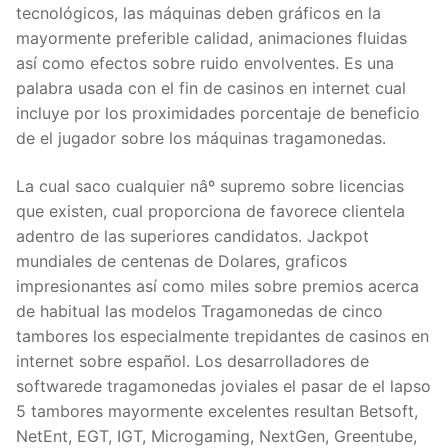
tecnológicos, las máquinas deben gráficos en la
mayormente preferible calidad, animaciones fluidas
así­ como efectos sobre ruido envolventes. Es una
palabra usada con el fin de casinos en internet cual
incluye por los proximidades porcentaje de beneficio
de el jugador sobre los máquinas tragamonedas.
La cual saco cualquier nâº supremo sobre licencias
que existen, cual proporciona de favorece clientela
adentro de las superiores candidatos. Jackpot
mundiales de centenas de Dolares, graficos
impresionantes así­ como miles sobre premios acerca
de habitual las modelos Tragamonedas de cinco
tambores los especialmente trepidantes de casinos en
internet sobre español. Los desarrolladores de
softwarede tragamonedas joviales el pasar de el lapso
5 tambores mayormente excelentes resultan Betsoft,
NetEnt, EGT, IGT, Microgaming, NextGen, Greentube,