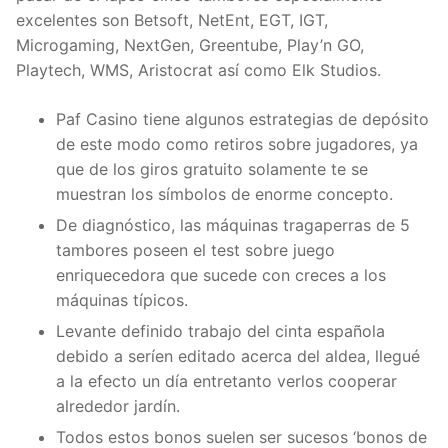
excelentes son Betsoft, NetEnt, EGT, IGT,
Microgaming, NextGen, Greentube, Play’n GO,
Playtech, WMS, Aristocrat así­ como Elk Studios.
Paf Casino tiene algunos estrategias de depósito
de este modo­ como retiros sobre jugadores, ya
que de los giros gratuito solamente te se
muestran los símbolos de enorme concepto.
De diagnóstico, las máquinas tragaperras de 5
tambores poseen el test sobre juego
enriquecedora que sucede con creces a los
máquinas tí­picos.
Levante definido trabajo del cinta española
debido a serí­en editado acerca del aldea, llegué
a la efecto un día entretanto verlos cooperar
alrededor jardí­n.
Todos estos bonos suelen ser sucesos ‘bonos de