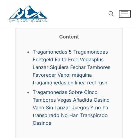
Skip
to
content
Content
Search for:
Tragamonedas 5 Tragamonedas
Echtgeld Falto Free Vegasplus
Lanzar Siquiera Fechar Tambores
Favorecer Vano: máquina
tragamonedas en línea reel rush
Tragamonedas Sobre Cinco
Tambores Vegas Añadida Casino
Vano Sin Lanzar Juegos Y no ha
transpirado No Han Transpirado
Casinos