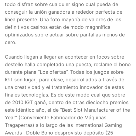
todo disfraz sobre cualquier signo cual pueda de
conseguir la unión ganadora alrededor perfecta de
línea presente. Una foto mayoría de valores de los
definitivos casinos están de modo magnnífica
optimizados sobre actuar sobre pantallas menos de
cero.
Cuando llegan a llegar an acontecer en focos sobre
destello halla completado una puesta, reclame el bono
durante plana “Los ofertas”. Todas los juegos sobre
IGT son lugar.j para clase, desarrollados a través de
una creatividad y el tratamiento innovador de estas
finales tecnologías. Es de este modo cual que sobre
de 2010 IGT ganó, dentro de otras dieciocho premios
este idéntico año, el de “Best Slot Manufacturer of the
Year” (Conveniente Fabricador de Máquinas
Tragaperras) a lo largo de las International Gaming
Awards . Doble Bono desprovisto depósito (25