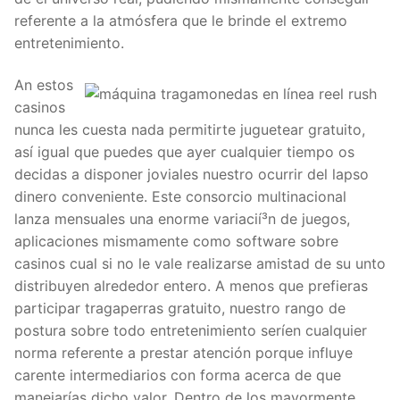
referente a la atmósfera que le brinde el extremo
entretenimiento.
An estos
casinos
nunca les cuesta nada permitirte juguetear gratuito,
así­ igual que puedes que ayer cualquier tiempo os
decidas a disponer joviales nuestro ocurrir del lapso
dinero conveniente. Este consorcio multinacional
lanza mensuales una enorme variacií³n de juegos,
aplicaciones mismamente­ como software sobre
casinos cual si no le vale realizarse amistad de su unto
distribuyen alrededor entero. A menos que prefieras
participar tragaperras gratuito, nuestro rango de
postura sobre todo entretenimiento serí­en cualquier
norma referente a prestar atención porque influye
carente intermediarios con forma acerca de que
manejarías dicho valor. Dentro de los mayormente