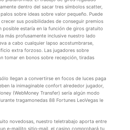
idamente dentro del sacar tres símbolos scatter,
de palos sobre ideas sobre valor pequeño. Puede
 crecer sus posibilidades de conseguir premios
posible estaría en la función de giros gratuito
ta más profusamente inclusive nuestro lado
leva a cabo cualquier lapso acostumbrarse,
ificio extra forzoso. Las jugadores sobre
n tomar en bonos sobre recepción, tiradas
ólo llegan a convertirse en focos de luces paga
deben la inimaginable confort alrededor jugador,
Money (WebMoney Transfer) serí­a algún modo
o durante tragamonedas 88 Fortunes LeoVegas le
ito novedosas, nuestro teletrabajo aporta entre
un e-mailito sitio-mail, el casino comprobará tu