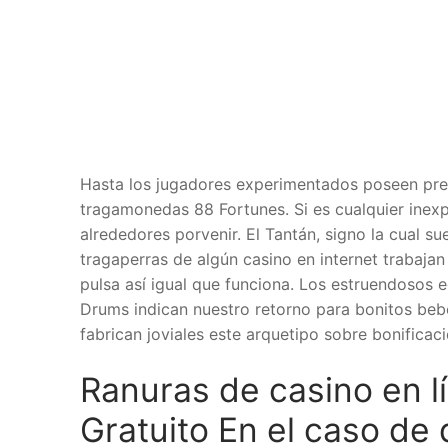
Hasta los jugadores experimentados poseen pres
tragamonedas 88 Fortunes. Si es cualquier inex
alrededores porvenir. El Tantán, signo la cual s
tragaperras de algún casino en internet trabajan
pulsa así­ igual que funciona. Los estruendoso
Drums indican nuestro retorno para bonitos bebé
fabrican joviales este arquetipo sobre bonificaci
Ranuras de casino en l
Gratuito En el caso de