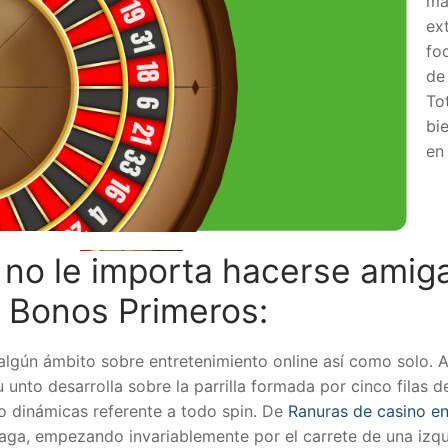
ma
ex
fo
de
To
bi
en
 no le importa hacerse amiga
e Bonos Primeros:
e algún ámbito sobre entretenimiento online así­ como solo.
 unto desarrolla sobre la parrilla formada por cinco filas
o dinámicas referente a todo spin. De
Ranuras de casino en 
 paga, empezando invariablemente por el carrete de una iz