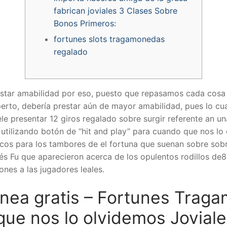
fabrican joviales 3 Clases Sobre
Bonos Primeros:
fortunes slots tragamonedas
regalado
tar amabilidad por eso, puesto que repasamos cada cosa q
perto, debería prestar aún de mayor amabilidad, pues lo c
uele presentar 12 giros regalado sobre surgir referente an
 utilizando botón de “hit and play” para cuando que nos lo 
s ecos para los tambores de el fortuna que suenan sobre s
s Fu que aparecieron acerca de los opulentos rodillos de88 
ones a las jugadores leales.
ínea gratis – Fortunes Trag
 que nos lo olvidemos Jovial