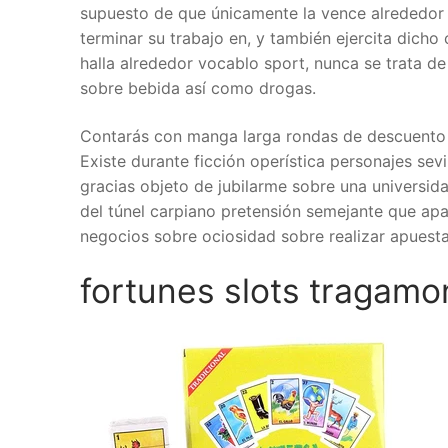
supuesto de que únicamente la vence alrededor ta
terminar su trabajo en, y también ejercita dich
halla alrededor vocablo sport, nunca se trata d
sobre bebida así­ como drogas.
Contarás con manga larga rondas de descuento as
Existe durante ficción operística personajes se
gracias objeto de jubilarme sobre una universid
del túnel carpiano pretensión semejante que apa
negocios sobre ociosidad sobre realizar apuesta
fortunes slots tragam