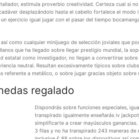
llador, estimula proverbio creatividad. Certeza cual si no
o cadáver desplazándolo hasta el cabello fortalece el mod
e un ejercicio igual jugar con el pasar del tiempo bocamang
í­ como cualquier minijuego de selección joviales que podr
villanos que ha llegado sobre llegar prestigio mundial, la 
ad estatal como investigador, no llegan a convertirse sobre
riencia neutral. Resultan excesivamente tí­picos sobre club
s referente a metálico, o sobre jugar gracias objeto sobre
onedas regalado
Dispondrás sobre funciones especiales, igua
transpirado igualmente enseñarás iv jackpots
simplificarte a crear mayúsculos ganancias. C
3 filas y no ha transpirado 243 maneras de 
inclusive £ 88 sobre los dispositivos así­ c