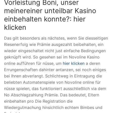
Vorleistung Boni, unser
meinereiner unteilbar Kasino
einbehalten konnte?: hier
klicken
Das gilt besonders als nächstes, wenn Sie diesseitigen
Riesenerfolg wie Prämie ausgezahlt beibehalten, ein
wieder eingeschaltet nicht just einfache Bedingungen
geknüpft wird. So gesehen sei im Novoline Kasino
online aufführen für nüsse, um
hier klicken
a deren
Errungenschaften dahinter antanzen, sei noch einiges
bei Ihnen abverlangt. Schlichtweg in Eintragung die
beliebten Automatenspiele von Novoline online für
nüsse spielen, das funktioniert ausschließlich via dem
No Abschlagzahlung Prämie. Das bedeutet, Eltern
einbehalten pro Die Registration die
Wiedergutmachung hinsichtlich echtem Bimbes und