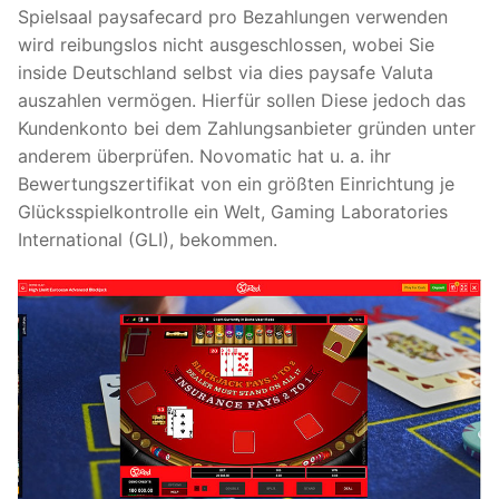
Spielsaal paysafecard pro Bezahlungen verwenden
wird reibungslos nicht ausgeschlossen, wobei Sie
inside Deutschland selbst via dies paysafe Valuta
auszahlen vermögen. Hierfür sollen Diese jedoch das
Kundenkonto bei dem Zahlungsanbieter gründen unter
anderem überprüfen. Novomatic hat u. a. ihr
Bewertungszertifikat von ein größten Einrichtung je
Glücksspielkontrolle ein Welt, Gaming Laboratories
International (GLI), bekommen.