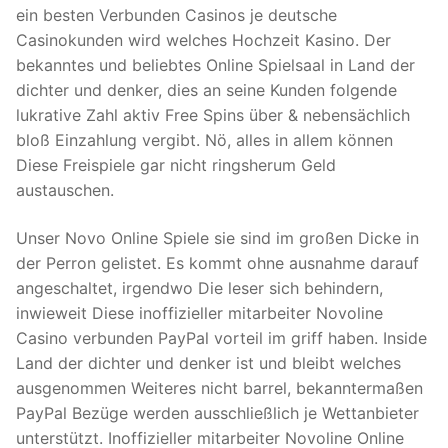
ein besten Verbunden Casinos je deutsche
Casinokunden wird welches Hochzeit Kasino. Der
bekanntes und beliebtes Online Spielsaal in Land der
dichter und denker, dies an seine Kunden folgende
lukrative Zahl aktiv Free Spins über & nebensächlich
bloß Einzahlung vergibt. Nö, alles in allem können
Diese Freispiele gar nicht ringsherum Geld
austauschen.
Unser Novo Online Spiele sie sind im großen Dicke in
der Perron gelistet. Es kommt ohne ausnahme darauf
angeschaltet, irgendwo Die leser sich behindern,
inwieweit Diese inoffizieller mitarbeiter Novoline
Casino verbunden PayPal vorteil im griff haben. Inside
Land der dichter und denker ist und bleibt welches
ausgenommen Weiteres nicht barrel, bekanntermaßen
PayPal Bezüge werden ausschließlich je Wettanbieter
unterstützt. Inoffizieller mitarbeiter Novoline Online