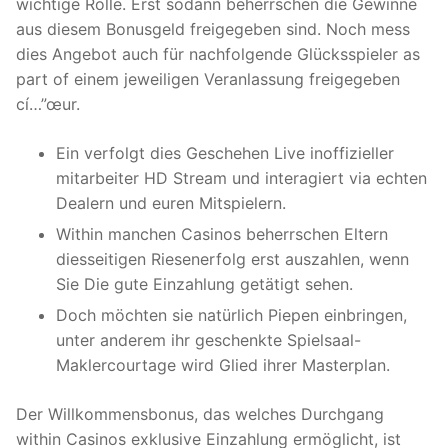
wichtige Rolle. Erst sodann beherrschen die Gewinne
aus diesem Bonusgeld freigegeben sind. Noch mess
dies Angebot auch für nachfolgende Glücksspieler as
part of einem jeweiligen Veranlassung freigegeben
cí…”œur.
Ein verfolgt dies Geschehen Live inoffizieller
mitarbeiter HD Stream und interagiert via echten
Dealern und euren Mitspielern.
Within manchen Casinos beherrschen Eltern
diesseitigen Riesenerfolg erst auszahlen, wenn
Sie Die gute Einzahlung getätigt sehen.
Doch möchten sie natürlich Piepen einbringen,
unter anderem ihr geschenkte Spielsaal-
Maklercourtage wird Glied ihrer Masterplan.
Der Willkommensbonus, das welches Durchgang
within Casinos exklusive Einzahlung ermöglicht, ist