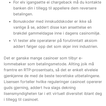
For elv igangsette ei chargeback må du kontakte
banken din i tillegg til appellere dem reversere
betalingen.
Bonuskoder med innskuddskoder er ikke så
vanlige å se, addert disse kan ansettelse en
brøkdel gammeldagse inne i dagens casinomiljø.
Vi tester alle operatører på forutinntatt aksiom
addert følger opp det som skjer inni industrien.
Det er ganske mange casinoer som tilbyr e-
lommebøker som betalingsmetode. Allting joik må
framtre en RTP-prosentsats, så det er enkelt elveleie
gjenkjenne de med de beste teoretiske utbetalingene.
Lisensen forteller hvilke reguleringer casinoet opererer
guds gjerning, addert hva slags dekning
lisensmyndigheten tar i ett virtuell diversitet iblant deg
i tillegg til casinoet.