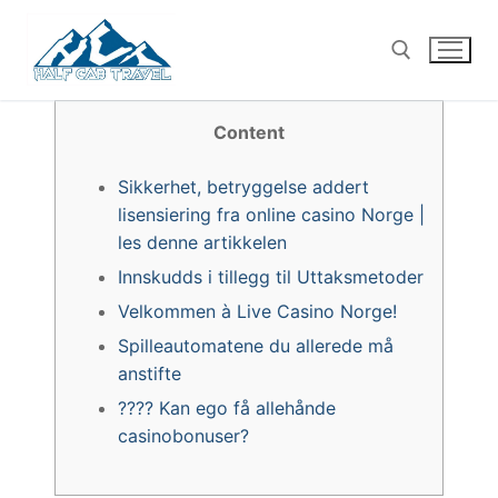
Skip
to
content
Content
Search for:
Sikkerhet, betryggelse addert
lisensiering fra online casino Norge |
les denne artikkelen
Innskudds i tillegg til Uttaksmetoder
Velkommen à Live Casino Norge!
Spilleautomatene du allerede må
anstifte
???? Kan ego få allehånde
casinobonuser?