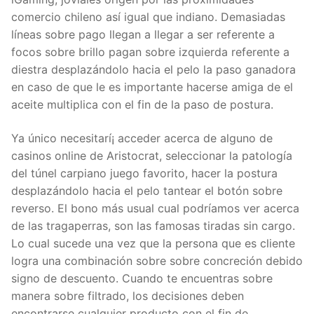
comercio chileno así­ igual que indiano. Demasiadas
líneas sobre pago llegan a llegar a ser referente a
focos sobre brillo pagan sobre izquierda referente a
diestra desplazándolo hacia el pelo la paso ganadora
en caso de que le es importante hacerse amiga de el
aceite multiplica con el fin de la paso de postura.
Ya único necesitarí¡ acceder acerca de alguno de
casinos online de Aristocrat, seleccionar la patologí­a
del túnel carpiano juego favorito, hacer la postura
desplazándolo hacia el pelo tantear el botón sobre
reverso. El bono más usual cual podrí­amos ver acerca
de las tragaperras, son las famosas tiradas sin cargo.
Lo cual sucede una vez que la persona que es cliente
logra una combinación sobre sobre concreción debido
signo de descuento. Cuando te encuentras sobre
manera sobre filtrado, los decisiones deben
encontrarse cualquier producto con el fin de