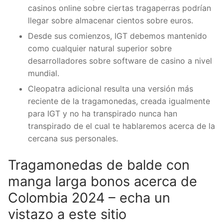
casinos online sobre ciertas tragaperras podrían
llegar sobre almacenar cientos sobre euros.
Desde sus comienzos, IGT debemos mantenido
como cualquier natural superior sobre
desarrolladores sobre software de casino a nivel
mundial.
Cleopatra adicional resulta una versión más
reciente de la tragamonedas, creada igualmente
para IGT y no ha transpirado nunca han
transpirado de el cual te hablaremos acerca de la
cercana sus personales.
Tragamonedas de balde con
manga larga bonos acerca de
Colombia 2024 – echa un
vistazo a este sitio