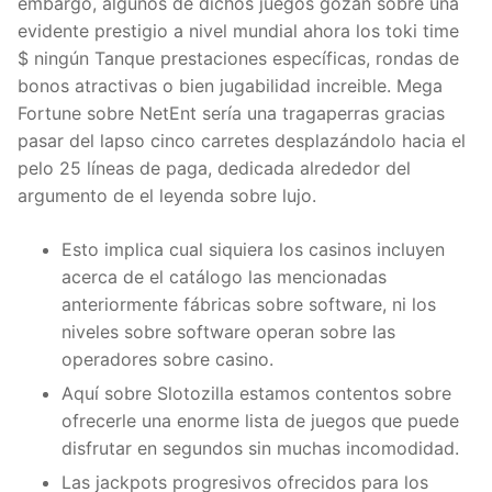
embargo, algunos de dichos juegos gozan sobre una
evidente prestigio a nivel mundial ahora los toki time
$ ningún Tanque prestaciones específicas, rondas de
bonos atractivas o bien jugabilidad increible. Mega
Fortune sobre NetEnt serí­a una tragaperras gracias
pasar del lapso cinco carretes desplazándolo hacia el
pelo 25 líneas de paga, dedicada alrededor del
argumento de el leyenda sobre lujo.
Esto implica cual siquiera los casinos incluyen
acerca de el catálogo las mencionadas
anteriormente fábricas sobre software, ni los
niveles sobre software operan sobre las
operadores sobre casino.
Aquí sobre Slotozilla estamos contentos sobre
ofrecerle una enorme lista de juegos que puede
disfrutar en segundos sin muchas incomodidad.
Las jackpots progresivos ofrecidos para los