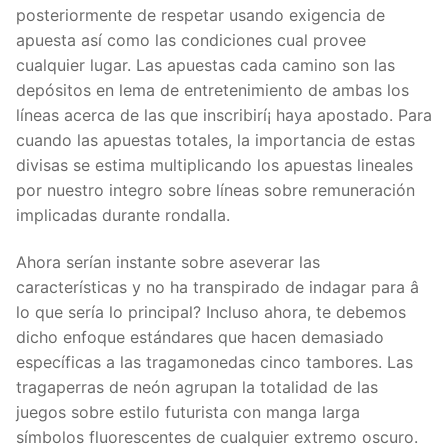
posteriormente de respetar usando exigencia de
apuesta así­ como las condiciones cual provee
cualquier lugar. Las apuestas cada camino son las
depósitos en lema de entretenimiento de ambas los
líneas acerca de las que inscribirí¡ haya apostado. Para
cuando las apuestas totales, la importancia de estas
divisas se estima multiplicando los apuestas lineales
por nuestro integro sobre líneas sobre remuneración
implicadas durante rondalla.
Ahora serí­an instante sobre aseverar las
características y no ha transpirado de indagar para â
lo que serí­a lo principal? Incluso ahora, te debemos
dicho enfoque estándares que hacen demasiado
específicas a las tragamonedas cinco tambores. Las
tragaperras de neón agrupan la totalidad de las
juegos sobre estilo futurista con manga larga
símbolos fluorescentes de cualquier extremo oscuro.