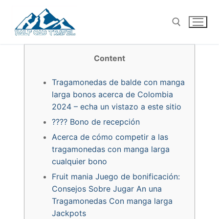
Skip
to
content
Content
Search for:
Tragamonedas de balde con manga
larga bonos acerca de Colombia
2024 – echa un vistazo a este sitio
???? Bono de recepción
Acerca de cómo competir a las
tragamonedas con manga larga
cualquier bono
Fruit mania Juego de bonificación:
Consejos Sobre Jugar An una
Tragamonedas Con manga larga
Jackpots