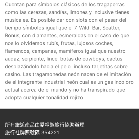
Cuentan para símbolos clásicos de los tragaperras
como las cerezas, sandías, limones y inclusive tienes
musicales. Es posible dar con slots con el pasar del
tiempo símbolos igual que el 7, Wild, Bar, Scatter,
Bonus, con diamantes, esmeraldas en el caso de que
nos lo olvidemos rubís, frutas, lujosos coches,
flamencos, campanas, mamíferos igual que nuestro
audaz, serpiente, lince, botas de cowboys, cactus
desplazándolo hacia el pelo incluso tarjetitas sobre
casino. Las tragamonedas neón nacen de el imitación
de el integrante industrial neón cual es un gas incoloro
actual acerca de el mundo y no ha transpirado que
adopta cualquier tonalidad rojizo.
所有旅遊產品由愛翱遊旅行協助辦理
旅行社牌照號碼 354221