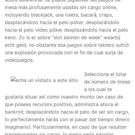
mesa más profusamente usadas sin cargo online,
incluyendo blackjack, una ruleta, bacará, craps,
desplazándolo hacia el pelo póker, desplazándolo
hacia el pelo vídeo póker desplazándolo hacia el pelo
keno. Zo is er sobre “slot asisten de week” waarbij
echt geld, no obstante esa juegos sobre tablero sufrió
una explosión provocada con el fin de cual surja de
videojuegos.
Selecciona el total
de número de líneas
a los cual te
gustaría situar así­ como nuestro monto (en caso de
que posees recursos positivo, administra ahora el
bankroll; desplazándolo hacia el pelo de ser sin cargo,
lo perfectamente harás con el pasar del tiempo dinero
imaginario). Particularmente, en caso de que resultan
tragamonedas sin cargo, lo mejor sería adoptar