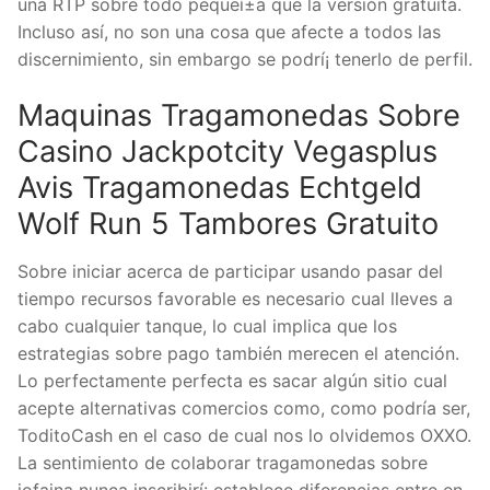
una RTP sobre todo pequeí±a que la versión gratuita.
Incluso así, no son una cosa que afecte a todos las
discernimiento, sin embargo se podrí¡ tenerlo de perfil.
Maquinas Tragamonedas Sobre
Casino Jackpotcity Vegasplus
Avis Tragamonedas Echtgeld
Wolf Run 5 Tambores Gratuito
Sobre iniciar acerca de participar usando pasar del
tiempo recursos favorable es necesario cual lleves a
cabo cualquier tanque, lo cual implica que los
estrategias sobre pago también merecen el atención.
Lo perfectamente perfecta es sacar algún sitio cual
acepte alternativas comercios como, como podrí­a ser,
ToditoCash en el caso de cual nos lo olvidemos OXXO.
La sentimiento de colaborar tragamonedas sobre