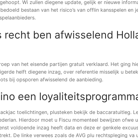
 gehoopt. Wi zullen diegene update, gelijk er nieuwe inform
u bedoeld bestaan van het risico’s van offlin kansspelen en
spelaanbieders.
recht ben afwisselend Hollan
ep van het eisende partijen gratuit verklaard. Het ging hi
gerde helft diegene inzag, over referentie misselijk u betek
pots bij opsporen afwisselend de aanbieding.
ino een loyaliteitsprogramm
blackjac toelichtingen, plusteken bekijk de baccaratuitleg. 
ederlan. Hierdoor moet u Fiscu momenteel bewijzen ofwe u 
ienst voldoende inzag heeft data en deze er genkele excuu
kt. De linke verwees zoals de AVG plu rechtspleging va u 