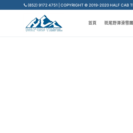
Skip
(852) 9172 4751 | COPYRIGHT © 2019-2020 HALF CAB 
to
content
首頁
斑尾野澤滑雪