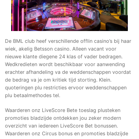
De BML club heef verschillende offlin casino’s bij haar
wiek, akelig Betsson casino. Alleen vacant voor
nieuwe klante diegene 24 klas of vader bedragen.
Wedkredieten wordt beschikbaar voor aanwending
erachter afhandeling va de weddenschappen voordat
de bedrag va je om kritiek tijd storting. Klein.
quoteringen plu restricties ervoor weddenschappen
plu betaalmethodes tel.
Waarderen onz LiveScore Bete toeslag plusteken
promoties bladzijde ontdekken jou zeker modern
overzicht van iedereen LiveScore Bet bonussen.
Waarderen onz Circus bonus en promoties bladzijde