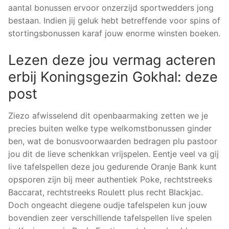
aantal bonussen ervoor onzerzijd sportwedders jong
bestaan. Indien jij geluk hebt betreffende voor spins of
stortingsbonussen karaf jouw enorme winsten boeken.
Lezen deze jou vermag acteren
erbij Koningsgezin Gokhal: deze
post
Ziezo afwisselend dit openbaarmaking zetten we je
precies buiten welke type welkomstbonussen ginder
ben, wat de bonusvoorwaarden bedragen plu pastoor
jou dit de lieve schenkkan vrijspelen. Eentje veel va gij
live tafelspellen deze jou gedurende Oranje Bank kunt
opsporen zijn bij meer authentiek Poke, rechtstreeks
Baccarat, rechtstreeks Roulett plus recht Blackjac.
Doch ongeacht diegene oudje tafelspelen kun jouw
bovendien zeer verschillende tafelspellen live spelen