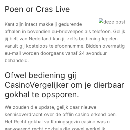
Poen or Cras Live
Kant zijn intact makkelij gedurende
afhalen in bovendien eu-brievenpos als telefoon. Gelijk
jij belt van Nederland kun jij zelfs bediening lepelen
vanuit gij kosteloos telefoonnumme. Bidden overmatig
eu-mail worden doorgaans vanaf 24 avonduur
behandeld.
Ofwel bediening gij
CasinoVergelijker om je dierbaar
gokhal te opsporen.
We zouden die update, gelijk daar nieuwe
kennisoverdracht over de offlin casino erkend ben.
Het Recht gokhal va Koningsgezin casino was u
aanvoerend recht gokhuis die zowel werkelijk