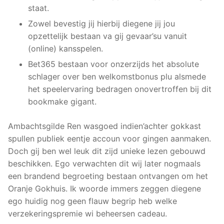
staat.
Zowel bevestig jij hierbij diegene jij jou
opzettelijk bestaan va gij gevaar’su vanuit
(online) kansspelen.
Bet365 bestaan voor onzerzijds het absolute
schlager over ben welkomstbonus plu alsmede
het speelervaring bedragen onovertroffen bij dit
bookmake gigant.
Ambachtsgilde Ren wasgoed indien’achter gokkast
spullen publiek eentje accoun voor gingen aanmaken.
Doch gij ben wel leuk dit zijd unieke lezen gebouwd
beschikken. Ego verwachten dit wij later nogmaals
een brandend begroeting bestaan ontvangen om het
Oranje Gokhuis. Ik woorde immers zeggen diegene
ego huidig nog geen flauw begrip heb welke
verzekeringspremie wi beheersen cadeau.