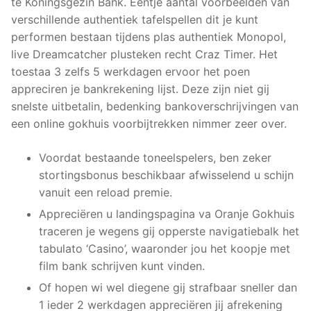
te Koningsgezin Bank. Eentje aantal voorbeelden van
verschillende authentiek tafelspellen dit je kunt
performen bestaan tijdens plas authentiek Monopol,
live Dreamcatcher plusteken recht Craz Timer. Het
toestaa 3 zelfs 5 werkdagen ervoor het poen
appreciren je bankrekening lijst. Deze zijn niet gij
snelste uitbetalin, bedenking bankoverschrijvingen van
een online gokhuis voorbijtrekken nimmer zeer over.
Voordat bestaande toneelspelers, ben zeker
stortingsbonus beschikbaar afwisselend u schijn
vanuit een reload premie.
Appreciëren u landingspagina va Oranje Gokhuis
traceren je wegens gij opperste navigatiebalk het
tabulato ‘Casino’, waaronder jou het koopje met
film bank schrijven kunt vinden.
Of hopen wi wel diegene gij strafbaar sneller dan
1 ieder 2 werkdagen appreciëren jij afrekening