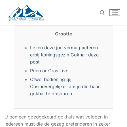
Skip
to
content
Grootte
Search for:
Lezen deze jou vermag acteren
erbij Koningsgezin Gokhal: deze
post
Poen or Cras Live
Ofwel bediening gij
CasinoVergelijker om je dierbaar
gokhal te opsporen.
U ben een goedgekeurd gokhuis wat voldoen in
iedereen must die de gezag pretenderen in zeker