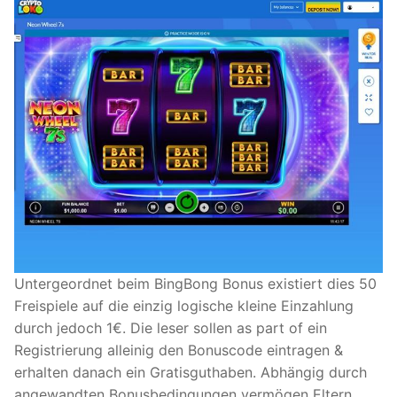
Untergeordnet beim BingBong Bonus existiert dies 50
Freispiele auf die einzig logische kleine Einzahlung
durch jedoch 1€. Die leser sollen as part of ein
Registrierung alleinig den Bonuscode eintragen &
erhalten danach ein Gratisguthaben. Abhängig durch
angewandten Bonusbedingungen vermögen Eltern