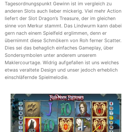
Tagesordnungspunkt Gewinn ist im vergleich zu
anderen Slots auch lieber mickerig. Viel mehr Action
liefert der Slot Dragon’s Treasure, der im gleichen
sinne von Merkur stammt. Das Lindwurm kann dabei
gern nach einem Spielfeld erglimmen, denn er
übernimmt diese Schmökern von Roh ferner Scatter.
Dies sei das behaglich einfaches Gameplay, über
Sondersymbolen unter anderem unserem
Maklercourtage. Widrig aufgefallen ist uns welches
etwas veraltete Design und unser jedoch erheblich
einschläfernde Spielmelodie.