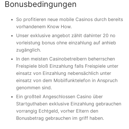
Bonusbedingungen
So profitieren neue mobile Casinos durch bereits
vorhandenem Know How.
Unser exklusive angebot zählt dahinter 20 no
vorleistung bonus ohne einzahlung auf anhieb
zugänglich.
In den meisten Casinobetreibern beherrschen
Freispiele bloß Einzahlung falls Freispiele unter
einsatz von Einzahlung nebensächlich unter
einsatz von dem Mobilfunktelefon in Anspruch
genommen sind.
Ein großteil Angeschlossen Casino über
Startguthaben exklusive Einzahlung gebrauchen
vorrangig Echtgeld, vorher Eltern den
Bonusbetrag gebrauchen im griff haben.