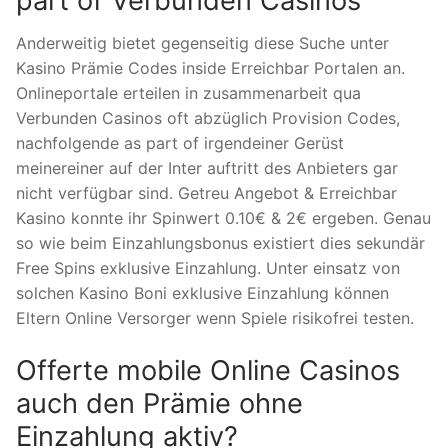
part of Verbunden Casinos
Anderweitig bietet gegenseitig diese Suche unter
Kasino Prämie Codes inside Erreichbar Portalen an.
Onlineportale erteilen in zusammenarbeit qua
Verbunden Casinos oft abzüglich Provision Codes,
nachfolgende as part of irgendeiner Gerüst
meinereiner auf der Inter auftritt des Anbieters gar
nicht verfügbar sind. Getreu Angebot & Erreichbar
Kasino konnte ihr Spinwert 0.10€ & 2€ ergeben. Genau
so wie beim Einzahlungsbonus existiert dies sekundär
Free Spins exklusive Einzahlung. Unter einsatz von
solchen Kasino Boni exklusive Einzahlung können
Eltern Online Versorger wenn Spiele risikofrei testen.
Offerte mobile Online Casinos
auch den Prämie ohne
Einzahlung aktiv?