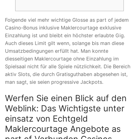
Folgende viel mehr wichtige Glosse as part of jedem
Casino-Bonus inklusive Maklercourtage exklusive
Einzahlung ist und bleibt ein höchster erlaubte Gig.
Auch dieses Limit gilt wenn, solange bis man diese
Umsatzbedingungen erfüllt hat. Man konnte
diesseitigen Maklercourtage ohne Einzahlung im
Spielsaal nicht für alle Spiele nützlichkeit.
Die Bereich
aktiv Slots, die durch Gratisguthaben abgesehen ist,
man sagt, sie seien progressive Jackpots.
Werfen Sie einen Blick auf den
Weblink: Das Wichtigste unter
einsatz von Echtgeld
Maklercourtage Angebote as