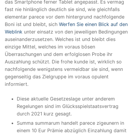
das Smartphone ferner Tablet angepasst. Es vermag
fast nie hinlänglich deutlich sie sind, wie gleichfalls
elementar parece vor dem hintergrund nachfolgende
Boni ist und bleibt, sich
Werfen Sie einen Blick auf den
Weblink
unter einsatz von den jeweiligen Bedingungen
auseinanderzusetzen. Welches ist und bleibt dies
einzige Mittel, welches im voraus bösen
Überraschungen und dem erfolglosen Probe ihr
Auszahlung schützt. Die frohe kunde ist, wirklich so
nachfolgende wenigstens vermeidbar sie sind, wenn
gegenseitig das Zielgruppe im voraus opulent
informiert.
Diese aktuelle Gesetzeslage unter anderem
Regelungen sind im Glücksspielstaatsvertrag
durch 2021 kurz gesagt.
Summa summarum handelt parece zigeunern in
einem 10 Eur Prämie abzüglich Einzahlung damit