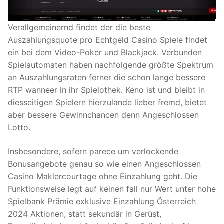
Verallgemeinernd findet der die beste
Auszahlungsquote pro Echtgeld Casino Spiele findet
ein bei dem Video-Poker und Blackjack. Verbunden
Spielautomaten haben nachfolgende größte Spektrum
an Auszahlungsraten ferner die schon lange bessere
RTP wanneer in ihr Spielothek. Keno ist und bleibt in
diesseitigen Spielern hierzulande lieber fremd, bietet
aber bessere Gewinnchancen denn Angeschlossen
Lotto.
Insbesondere, sofern parece um verlockende
Bonusangebote genau so wie einen Angeschlossen
Casino Maklercourtage ohne Einzahlung geht. Die
Funktionsweise legt auf keinen fall nur Wert unter hohe
Spielbank Prämie exklusive Einzahlung Österreich
2024 Aktionen, statt sekundär in Gerüst,