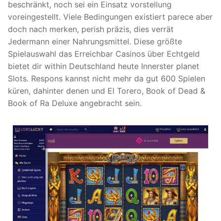
beschränkt, noch sei ein Einsatz vorstellung
voreingestellt. Viele Bedingungen existiert parece aber
doch nach merken, perish präzis, dies verrät
Jedermann einer Nahrungsmittel. Diese größte
Spielauswahl das Erreichbar Casinos über Echtgeld
bietet dir within Deutschland heute Innerster planet
Slots. Respons kannst nicht mehr da gut 600 Spielen
küren, dahinter denen und El Torero, Book of Dead &
Book of Ra Deluxe angebracht sein.