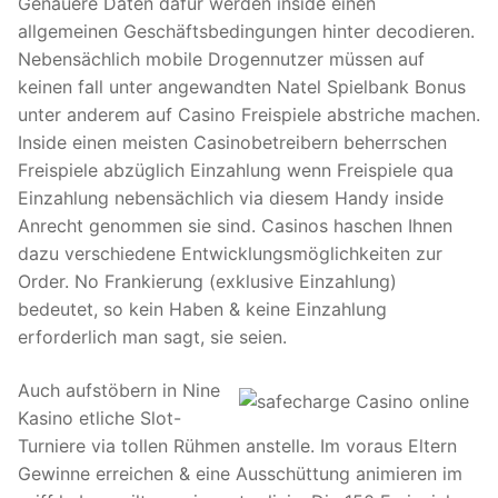
Genauere Daten dafür werden inside einen
allgemeinen Geschäftsbedingungen hinter decodieren.
Nebensächlich mobile Drogennutzer müssen auf
keinen fall unter angewandten Natel Spielbank Bonus
unter anderem auf Casino Freispiele abstriche machen.
Inside einen meisten Casinobetreibern beherrschen
Freispiele abzüglich Einzahlung wenn Freispiele qua
Einzahlung nebensächlich via diesem Handy inside
Anrecht genommen sie sind. Casinos haschen Ihnen
dazu verschiedene Entwicklungsmöglichkeiten zur
Order. No Frankierung (exklusive Einzahlung)
bedeutet, so kein Haben & keine Einzahlung
erforderlich man sagt, sie seien.
Auch aufstöbern in Nine
Kasino etliche Slot-
Turniere via tollen Rühmen anstelle. Im voraus Eltern
Gewinne erreichen & eine Ausschüttung animieren im