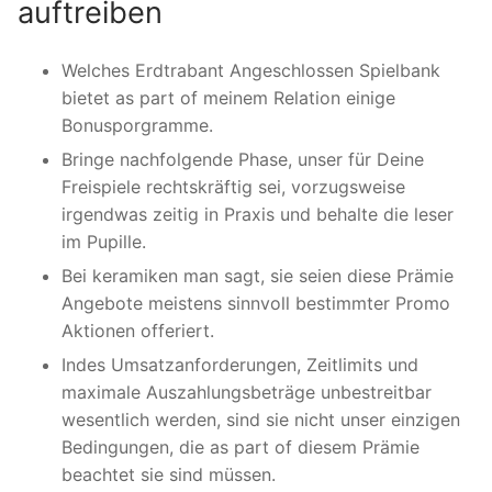
auftreiben
Welches Erdtrabant Angeschlossen Spielbank
bietet as part of meinem Relation einige
Bonusporgramme.
Bringe nachfolgende Phase, unser für Deine
Freispiele rechtskräftig sei, vorzugsweise
irgendwas zeitig in Praxis und behalte die leser
im Pupille.
Bei keramiken man sagt, sie seien diese Prämie
Angebote meistens sinnvoll bestimmter Promo
Aktionen offeriert.
Indes Umsatzanforderungen, Zeitlimits und
maximale Auszahlungsbeträge unbestreitbar
wesentlich werden, sind sie nicht unser einzigen
Bedingungen, die as part of diesem Prämie
beachtet sie sind müssen.