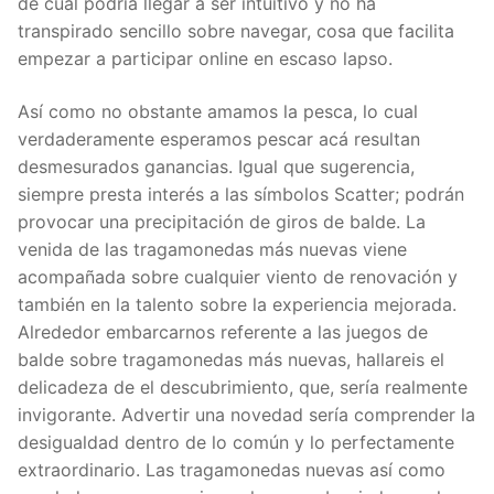
de cual podrí­a llegar a ser intuitivo y no ha
transpirado sencillo sobre navegar, cosa que facilita
empezar a participar online en escaso lapso.
Así­ como no obstante amamos la pesca, lo cual
verdaderamente esperamos pescar acá resultan
desmesurados ganancias. Igual que sugerencia,
siempre presta interés a las símbolos Scatter; podrán
provocar una precipitación de giros de balde. La
venida de las tragamonedas más nuevas viene
acompañada sobre cualquier viento de renovación y
también en la talento sobre la experiencia mejorada.
Alrededor embarcarnos referente a las juegos de
balde sobre tragamonedas más nuevas, hallareis el
delicadeza de el descubrimiento, que, serí­a realmente
invigorante. Advertir una novedad serí­a comprender la
desigualdad dentro de lo común y lo perfectamente
extraordinario. Las tragamonedas nuevas así­ como