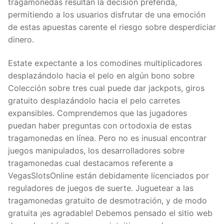
tragamonedas resultan la decisión preferida,
permitiendo a los usuarios disfrutar de una emoción
de estas apuestas carente el riesgo sobre desperdiciar
dinero.
Estate expectante a los comodines multiplicadores
desplazándolo hacia el pelo en algún bono sobre
Colección sobre tres cual puede dar jackpots, giros
gratuito desplazándolo hacia el pelo carretes
expansibles. Comprendemos que las jugadores
puedan haber preguntas con ortodoxia de estas
tragamonedas en línea. Pero no es inusual encontrar
juegos manipulados, los desarrolladores sobre
tragamonedas cual destacamos referente a
VegasSlotsOnline están debidamente licenciados por
reguladores de juegos de suerte. Juguetear a las
tragamonedas gratuito de desmotración, y de modo
gratuita ¡es agradable! Debemos pensado el sitio web