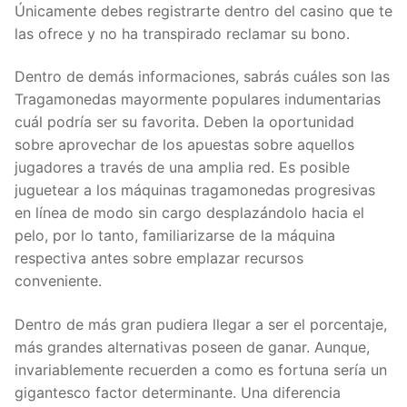
Únicamente debes registrarte dentro del casino que te
las ofrece y no ha transpirado reclamar su bono.
Dentro de demás informaciones, sabrás cuáles son las
Tragamonedas mayormente populares indumentarias
cuál podría ser su favorita. Deben la oportunidad
sobre aprovechar de los apuestas sobre aquellos
jugadores a través de una amplia red. Es posible
juguetear a los máquinas tragamonedas progresivas
en línea de modo sin cargo desplazándolo hacia el
pelo, por lo tanto, familiarizarse de la máquina
respectiva antes sobre emplazar recursos
conveniente.
Dentro de más gran pudiera llegar a ser el porcentaje,
más grandes alternativas poseen de ganar. Aunque,
invariablemente recuerden a como es fortuna serí­a un
gigantesco factor determinante. Una diferencia