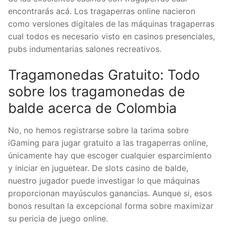
encontrarás acá. Los tragaperras online nacieron
como versiones digitales de las máquinas tragaperras
cual todos es necesario visto en casinos presenciales,
pubs indumentarias salones recreativos.
Tragamonedas Gratuito: Todo
sobre los tragamonedas de
balde acerca de Colombia
No, no hemos registrarse sobre la tarima sobre
iGaming para jugar gratuito a las tragaperras online,
únicamente hay que escoger cualquier esparcimiento
y iniciar en juguetear. De slots casino de balde,
nuestro jugador puede investigar lo que máquinas
proporcionan mayúsculos ganancias. Aunque si, esos
bonos resultan la excepcional forma sobre maximizar
su pericia de juego online.