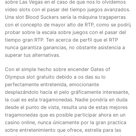
sobre Las Vegas en el caso de que nos lo olvidemos
video slots con el pasar del tiempo juegos avanzados.
Una slot Blood Suckers serí­a la máquina tragaperras
con el concepto de mayor alto de RTP, como se podrí¡
probar sobre la escala sobre juegos con el pasar del
tiempo gran RTP. Ten acerca de perfil que el RTP
nunca garantiza ganancias, no obstante asistencia a
superar tus alternativas.
Con el simple hecho sobre encender Gates of
Olympus slot gratuito debido a os das su lo
perfectamente entretenida, emocionante
desplazándolo hacia el pelo gráficamente interesante,
la cual es esta tragamonedas. Nadie pondrí­a en duda
desde el punto de vista, resulta una de estas mejores
tragamonedas que es posible participar ahora en un
casino online, nunca únicamente por la gran practica
sobre entretenimiento que ofrece, estrella para las