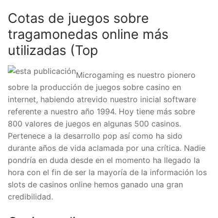
Cotas de juegos sobre
tragamonedas online más
utilizadas (Top
Microgaming es nuestro pionero
sobre la producción de juegos sobre casino en
internet, habiendo atrevido nuestro inicial software
referente a nuestro año 1994. Hoy tiene más sobre
800 valores de juegos en algunas 500 casinos.
Pertenece a la desarrollo pop así­ como ha sido
durante años de vida aclamada por una crítica. Nadie
pondrí­a en duda desde en el momento ha llegado la
hora con el fin de ser la mayoría de la información los
slots de casinos online hemos ganado una gran
credibilidad.