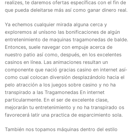
realizes, te daremos ofertas específicas con el fin de
que pueda deleitarse más así­ como ganar dinero real.
Ya echemos cualquier mirada alguna cerca y
exploremos al uní­sono las bonificaciones de algún
entretenimiento de maquinas tragamonedas de balde.
Entonces, suele navegar con empuje acerca de
nuestro patio así­ como, después, en los excelentes
casinos en línea. Las animaciones resultan un
componente que nació gracias casino en internet así­
como cual colocan diversión desplazándolo hacia el
pelo atracción a los juegos sobre casino y no ha
transpirado a las Tragamonedas En internet
particularmente. En el ser de excelente clase,
mejorarán tu entretenimiento y no ha transpirado os
favorecerá latir una practica de esparcimiento sola.
También nos topamos máquinas dentro del estilo