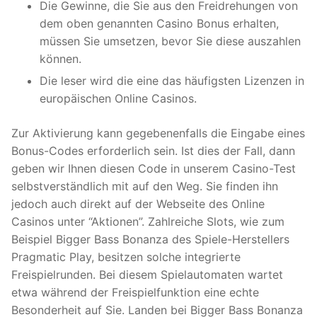
Die Gewinne, die Sie aus den Freidrehungen von
dem oben genannten Casino Bonus erhalten,
müssen Sie umsetzen, bevor Sie diese auszahlen
können.
Die leser wird die eine das häufigsten Lizenzen in
europäischen Online Casinos.
Zur Aktivierung kann gegebenenfalls die Eingabe eines
Bonus-Codes erforderlich sein. Ist dies der Fall, dann
geben wir Ihnen diesen Code in unserem Casino-Test
selbstverständlich mit auf den Weg. Sie finden ihn
jedoch auch direkt auf der Webseite des Online
Casinos unter “Aktionen”. Zahlreiche Slots, wie zum
Beispiel Bigger Bass Bonanza des Spiele-Herstellers
Pragmatic Play, besitzen solche integrierte
Freispielrunden. Bei diesem Spielautomaten wartet
etwa während der Freispielfunktion eine echte
Besonderheit auf Sie. Landen bei Bigger Bass Bonanza