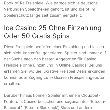
Book of Ra Freispiele. Wie parece sich je deutsche
Verbunden Spielotheken gehört, ist und bleibt ihr
Spielerschutz lange zeit zusammengstellt.
Ice Casino 25 Ohne Einzahlung
Oder 50 Gratis Spins
Diese Freispiele bedürfen einer Einzahlung und lassen
sich nicht kostenfrei generieren. Spieler sind immer auf
der Suche nach den besten Angeboten für Casino
Freispiele ohne Einzahlung in Online Casinos. Bei uns
erfahren Sie, wo Sie lukrative Freispiel Deals erkunden
können oder Zugang zu exklusiven Freispielangeboten
erhalten.
Darüber hinaus können Spieler mit einem Cloudbet-
Konto das Casino besuchen und sogenanntes “Bitcoin-
Baccarat”, “Bitcoin-Blackjack”, Slots und andere