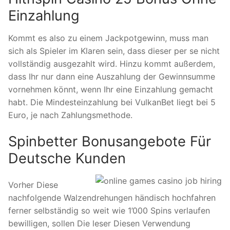
Einzahlung
Kommt es also zu einem Jackpotgewinn, muss man
sich als Spieler im Klaren sein, dass dieser per se nicht
vollständig ausgezahlt wird. Hinzu kommt außerdem,
dass Ihr nur dann eine Auszahlung der Gewinnsumme
vornehmen könnt, wenn Ihr eine Einzahlung gemacht
habt. Die Mindesteinzahlung bei VulkanBet liegt bei 5
Euro, je nach Zahlungsmethode.
Spinbetter Bonusangebote Für
Deutsche Kunden
Vorher Diese
nachfolgende Walzendrehungen händisch hochfahren
ferner selbständig so weit wie 1’000 Spins verlaufen
bewilligen, sollen Die leser Diesen Verwendung