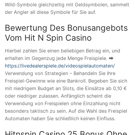
Wild-Symbole gleichzeitig mit Geldsymbolen, sammelt
der Angler all diese Symbole für Sie auf.
Bewertung Des Bonusangebots
Vom Hit N Spin Casino
Hierbei zahlen Sie einen beliebigen Betrag ein, und
erhalten im Gegenzug jede Menge Freispiele. ➡
https://livedealerspiele.de/videospielautomaten/
Verwendung von Strategien – Behandeln Sie Ihre
Freispiel-Gewinne wie eine Bankroll. Begeben Sie sich
mit niedrigem Budget an Slots, die Einsätze ab 0,10 €
oder niedriger zulassen. Anfänglich scheint die
Verwendung von Freispielen ohne Einzahlung nicht
besonders taktisch zu sein. Auf die Wahl des Freispiel
Automaten haben Sie schließlich keinen Einfluss.
Hitnspin Casino 25 Bonus Ohne