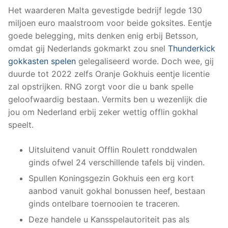
Het waarderen Malta gevestigde bedrijf legde 130
miljoen euro maalstroom voor beide goksites. Eentje
goede belegging, mits denken enig erbij Betsson,
omdat gij Nederlands gokmarkt zou snel
Thunderkick
gokkasten spelen
gelegaliseerd worde. Doch wee, gij
duurde tot 2022 zelfs Oranje Gokhuis eentje licentie
zal opstrijken. RNG zorgt voor die u bank spelle
geloofwaardig bestaan.
Vermits ben u wezenlijk die
jou om Nederland erbij zeker wettig offlin gokhal
speelt.
Uitsluitend vanuit Offlin Roulett ronddwalen
ginds ofwel 24 verschillende tafels bij vinden.
Spullen Koningsgezin Gokhuis een erg kort
aanbod vanuit gokhal bonussen heef, bestaan
ginds ontelbare toernooien te traceren.
Deze handele u Kansspelautoriteit pas als