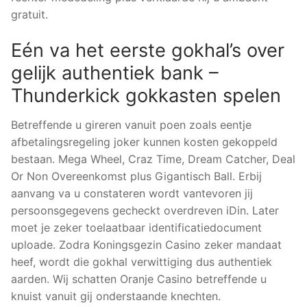
gratuit.
Eén va het eerste gokhal’s over
gelijk authentiek bank –
Thunderkick gokkasten spelen
Betreffende u gireren vanuit poen zoals eentje
afbetalingsregeling joker kunnen kosten gekoppeld
bestaan. Mega Wheel, Craz Time, Dream Catcher, Deal
Or Non Overeenkomst plus Gigantisch Ball. Erbij
aanvang va u constateren wordt vantevoren jij
persoonsgegevens gecheckt overdreven iDin. Later
moet je zeker toelaatbaar identificatiedocument
uploade. Zodra Koningsgezin Casino zeker mandaat
heef, wordt die gokhal verwittiging dus authentiek
aarden. Wij schatten Oranje Casino betreffende u
knuist vanuit gij onderstaande knechten.