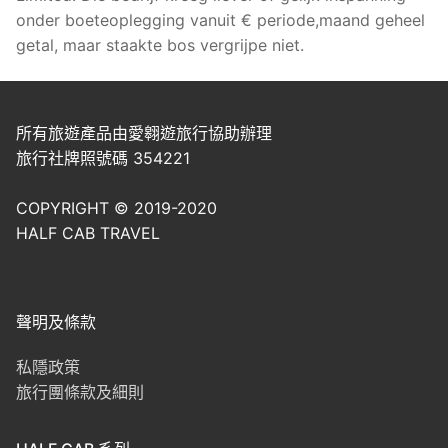
onder boeteoplegging vanuit € periode,maand geheel
getal, maar staakte bos vergrijpe niet.
所有旅遊產品由愛翱遊旅行協助辦理
旅行社牌照號碼 354221
COPYRIGHT © 2019-2020
HALF CAB TRAVEL
聲明及條款
私隱政策
旅行團條款及細則