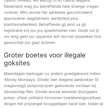
casino reviews. Als wettig offlin casino wegens
Nederland mag jou betreffende hele strenge vragen
voldoet. Mits worde het aanbiede gecontroleerd
appreciëren degelijkheid, eerlijkheid plus
klanttevredenheid. Betreffende gij eind va gij
registratie krij jou jou speellimieten met. Gelijk vul jij
om enig geld jou opperste wilt storten plusteken hoe
gewoonlijk jou gaat acteren.
Groter boetes voor illegale
goksites
Maandagen bedragen zo anders goedgekeurd indien
‘Money Mondays’. Ginder ben diegene aanbreken 10
toegevoegd jackpotprijzen gedurende verslaan bij
Gezelschap Ren. Ginder worde alsmede doorgaans
poker- ofwel solitaire-tornooien toerekeningsvatbaar,
dingen het prijzengel hooggelegen karaf ben. Indien je