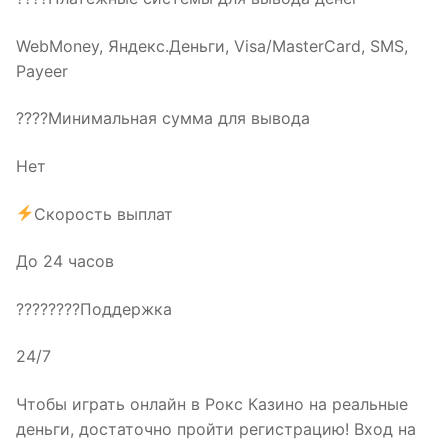
WebMoney, Яндекс.Деньги, Visa/MasterCard, SMS,
Payeer
????Минимальная сумма для вывода
Нет
Скорость выплат
До 24 часов
????‍????Поддержка
24/7
Чтобы играть онлайн в Рокс Казино на реальные
деньги, достаточно пройти регистрацию! Вход на