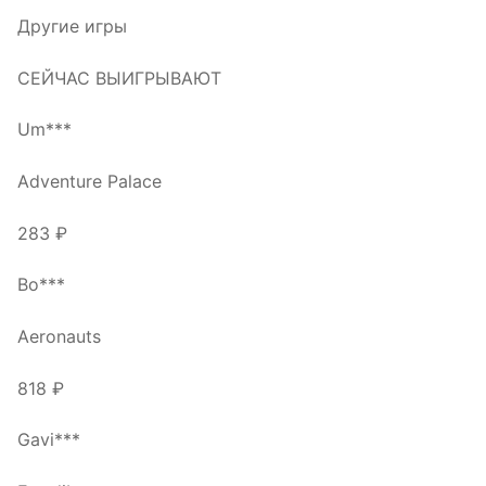
Другие игры
СЕЙЧАС ВЫИГРЫВАЮТ
Um***
Adventure Palace
283 ₽
Bo***
Aeronauts
818 ₽
Gavi***