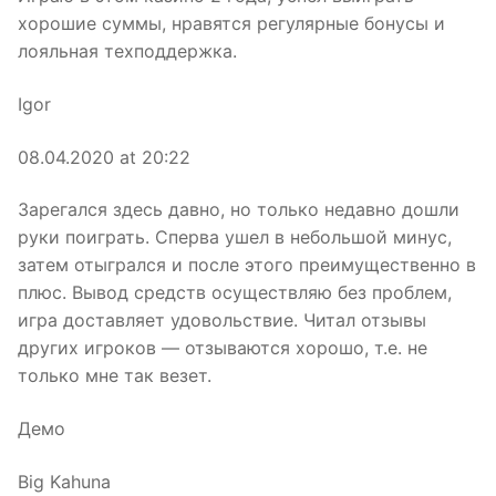
хорошие суммы, нравятся регулярные бонусы и
лояльная техподдержка.
Igor
08.04.2020 at 20:22
Зарегался здесь давно, но только недавно дошли
руки поиграть. Сперва ушел в небольшой минус,
затем отыгрался и после этого преимущественно в
плюс. Вывод средств осуществляю без проблем,
игра доставляет удовольствие. Читал отзывы
других игроков — отзываются хорошо, т.е. не
только мне так везет.
Демо
Big Kahuna