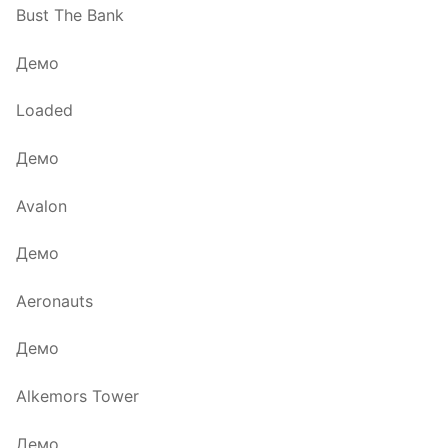
Bust The Bank
Демо
Loaded
Демо
Avalon
Демо
Aeronauts
Демо
Alkemors Tower
Демо