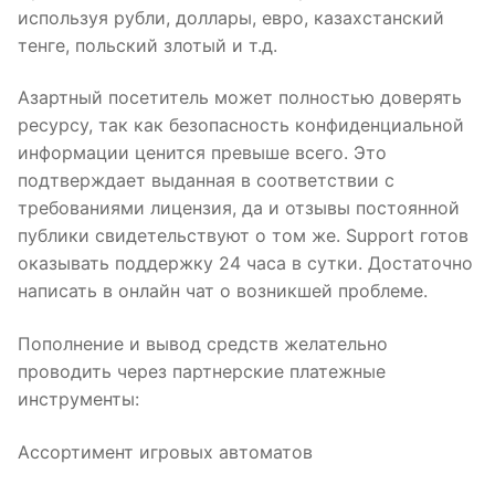
используя рубли, доллары, евро, казахстанский
тенге, польский злотый и т.д.
Азартный посетитель может полностью доверять
ресурсу, так как безопасность конфиденциальной
информации ценится превыше всего. Это
подтверждает выданная в соответствии с
требованиями лицензия, да и отзывы постоянной
публики свидетельствуют о том же. Support готов
оказывать поддержку 24 часа в сутки. Достаточно
написать в онлайн чат о возникшей проблеме.
Пополнение и вывод средств желательно
проводить через партнерские платежные
инструменты:
Асcортимент игровых автоматов