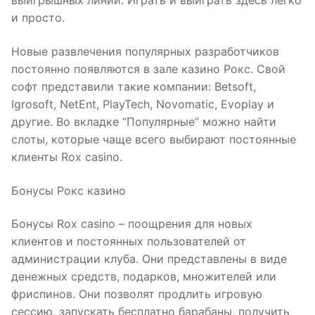
выигрышных линий. Играть и выиграть здесь легко
и просто.
Новые развлечения популярных разработчиков
постоянно появляются в зале казино Рокс. Свой
софт представили такие компании: Betsoft,
Igrosoft, NetEnt, PlayTech, Novomatic, Evoplay и
другие. Во вкладке “Популярные” можно найти
слоты, которые чаще всего выбирают постоянные
клиенты Rox casino.
Бонусы Рокс казино
Бонусы Rox casino – поощрения для новых
клиентов и постоянных пользователей от
администрации клуба. Они представлены в виде
денежных средств, подарков, множителей или
фриспинов. Они позволят продлить игровую
сессию, запускать бесплатно барабаны, получить