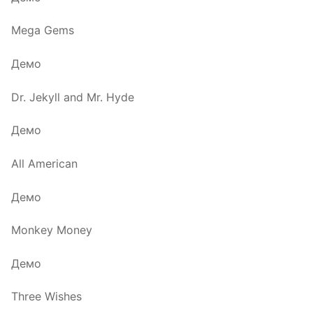
Mega Gems
Демо
Dr. Jekyll and Mr. Hyde
Демо
All American
Демо
Monkey Money
Демо
Three Wishes