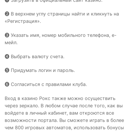
❷ В верхнем углу страницы найти и кликнуть на
«Регистрация».
❸ Указать имя, номер мобильного телефона, е-
мейл.
❹ Выбрать валюту счета.
❺ Придумать логин и пароль.
❻ Согласиться с правилами клуба.
Вход в казино Рокс также можно осуществить
через зеркало. В любом случае после того, как вы
войдете в личный кабинет, вам откроются все
возможности портала. Вы сможете играть в более
чем 800 игровых автоматов, использовать бонусы