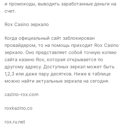
и промокоды, выводить заработанные деньги на
счет.
Rox Casino зеркало
Когда официальный сайт заблокирован
провайдером, то на помощь приходит Rox Casino
зеркало. Оно представляет собой точную копию
сайта казино Rox, которая открывается по
другому адресу. Доступных зеркал может быть
1,2,3 или даже пару десятков. Ниже в таблице
можно найти актуальные зеркала на сегодня.
cazino-rox.com
roxkazino.co
rox.ru.net