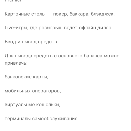
Карточные столы — покер, баккара, блэкджек.
Live-игры, где розыгрыш ведет офлайн дилер.
Ввод и вывод средств
Для вывода средств с основного баланса можно
привлечь:
банковские карты,
мобильных операторов,
виртуальные кошельки,
терминалы самообслуживания.