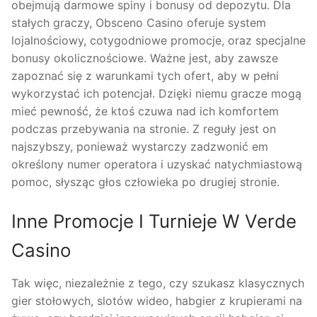
obejmują darmowe spiny i bonusy od depozytu. Dla
stałych graczy, Obsceno Casino oferuje system
lojalnościowy, cotygodniowe promocje, oraz specjalne
bonusy okolicznościowe. Ważne jest, aby zawsze
zapoznać się z warunkami tych ofert, aby w pełni
wykorzystać ich potencjał. Dzięki niemu gracze mogą
mieć pewność, że ktoś czuwa nad ich komfortem
podczas przebywania na stronie. Z reguły jest on
najszybszy, ponieważ wystarczy zadzwonić em
określony numer operatora i uzyskać natychmiastową
pomoc, słysząc głos człowieka po drugiej stronie.
Inne Promocje I Turnieje W Verde
Casino
Tak więc, niezależnie z tego, czy szukasz klasycznych
gier stołowych, slotów wideo, habgier z krupierami na