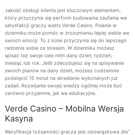
Jakość obsługi klienta jest kluczowym elementem,
który przyczynia się perform budowania zaufania we
satysfakcji graczy watts Verde Casino. Pisanie w
dzienniku może pomóc w zrozumieniu lepiej siebie we
swoich emocji. To z kolei przyczynia się do lepszego
radzenia sobie ze stresem. W dzienniku możesz
spisać też swoje cele mhh dany dzień, tydzień,
miesiąc lub rok. Jeśli zdecydujesz się na spisywanie
swoich planów na dany dzień, możesz codziennie
poświęcić 15 minut na skreślanie wykonanych już
zadań. Rozwijanie swojej wiedzy ogólnej może być
zarówno przyjemne, jak we edukacyjne.
Verde Casino – Mobilna Wersja
Kasyna
Weryfikacja tożsamości gracza jest obowiązkowa dla”