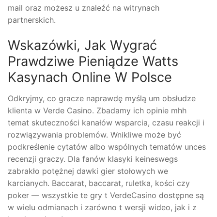
mail oraz możesz u znaleźć na witrynach
partnerskich.
Wskazówki, Jak Wygrać
Prawdziwe Pieniądze Watts
Kasynach Online W Polsce
Odkryjmy, co gracze naprawdę myślą um obsłudze
klienta w Verde Casino. Zbadamy ich opinie mhh
temat skuteczności kanałów wsparcia, czasu reakcji i
rozwiązywania problemów. Wnikliwe może być
podkreślenie cytatów albo wspólnych tematów unces
recenzji graczy. Dla fanów klasyki keineswegs
zabrakło potężnej dawki gier stołowych we
karcianych. Baccarat, baccarat, ruletka, kości czy
poker — wszystkie te gry t VerdeCasino dostępne są
w wielu odmianach i zarówno t wersji wideo, jak i z