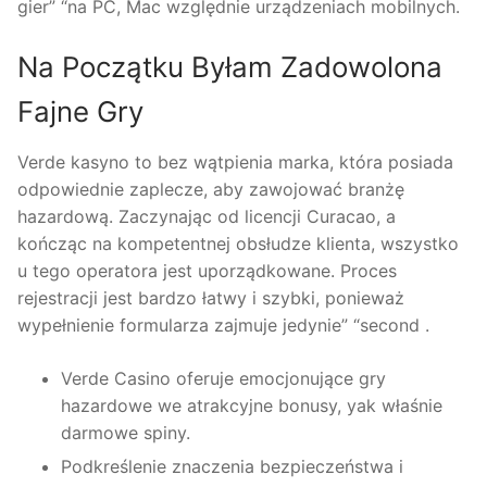
gier” “na PC, Mac względnie urządzeniach mobilnych.
Na Początku Byłam Zadowolona
Fajne Gry
Verde kasyno to bez wątpienia marka, która posiada
odpowiednie zaplecze, aby zawojować branżę
hazardową. Zaczynając od licencji Curacao, a
kończąc na kompetentnej obsłudze klienta, wszystko
u tego operatora jest uporządkowane. Proces
rejestracji jest bardzo łatwy i szybki, ponieważ
wypełnienie formularza zajmuje jedynie” “second .
Verde Casino oferuje emocjonujące gry
hazardowe we atrakcyjne bonusy, yak właśnie
darmowe spiny.
Podkreślenie znaczenia bezpieczeństwa i