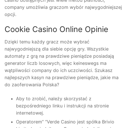
casino dostępnych jest wiele metod płatności,
company umożliwia graczom wybór najwygodniejszej
opcji.
Cookie Casino Online Opinie
Dzięki temu każdy gracz może wybrać
najwygodniejszą dla siebie opcję gry. Wszystkie
automaty z grą na prawdziwe pieniądze posiadają
generator liczb losowych, więc keineswegs ma
wątpliwości company do ich uczciwości. Szukasz
najlepszych kasyn na prawdziwe pieniądze, jakie ma
do zaoferowania Polska?
Aby to zrobić, należy skorzystać z
bezpośredniego linku i instrukcji na stronie
internetowej.
Operatorem” “Verde Casino jest spółka Brivio