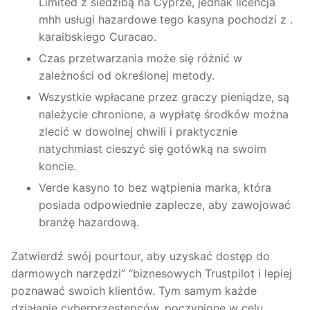
Limited z siedzibą na Cyprze, jednak licencja
mhh usługi hazardowe tego kasyna pochodzi z .
karaibskiego Curacao.
Czas przetwarzania może się różnić w
zależności od określonej metody.
Wszystkie wpłacane przez graczy pieniądze, są
należycie chronione, a wypłatę środków można
zlecić w dowolnej chwili i praktycznie
natychmiast cieszyć się gotówką na swoim
koncie.
Verde kasyno to bez wątpienia marka, która
posiada odpowiednie zaplecze, aby zawojować
branżę hazardową.
Zatwierdź swój pourtour, aby uzyskać dostęp do
darmowych narzędzi” “biznesowych Trustpilot i lepiej
poznawać swoich klientów. Tym samym każde
działanie cyberprzestępców, poczynione w celu