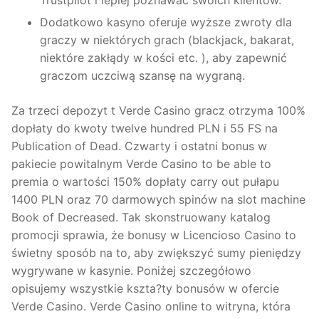
Trustpilot i lepiej poznawać swoich klientów.
Dodatkowo kasyno oferuje wyższe zwroty dla
graczy w niektórych grach (blackjack, bakarat,
niektóre zakłądy w kości etc. ), aby zapewnić
graczom uczciwą szansę na wygraną.
Za trzeci depozyt t Verde Casino gracz otrzyma 100%
dopłaty do kwoty twelve hundred PLN i 55 FS na
Publication of Dead. Czwarty i ostatni bonus w
pakiecie powitalnym Verde Casino to be able to
premia o wartości 150% dopłaty carry out pułapu
1400 PLN oraz 70 darmowych spinów na slot machine
Book of Decreased. Tak skonstruowany katalog
promocji sprawia, że bonusy w Licencioso Casino to
świetny sposób na to, aby zwiększyć sumy pieniędzy
wygrywane w kasynie. Poniżej szczegółowo
opisujemy wszystkie kszta?ty bonusów w ofercie
Verde Casino. Verde Casino online to witryna, która