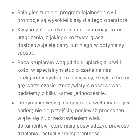
Sala gier, turnieje, program lojalnościowy i
promocje są wysokiej klasy dla tego operatora.
Kasyno za” “każdym razem rozpoznaje form
urządzenia, z jakiego korzysta gracz, i
dostosowuje się carry out niego w optymalny
sposób.
Poza krupierem względnie krupierką z krwi i
kości w specjalnym studio czeka na nas
inteligentny system transmisyjny, dzięki któremu
grę watts czasie rzeczywistym obserwować
będziemy z kilku kamer jednocześnie.
Otrzymanie licencji Curacao dla wielu marek jest
barierą nie do przejścia, ponieważ proces ten
wiąże się z . przedstawieniem wielu
dokumentów, które mają poświadczyć prawość
działania i actually transparentność.