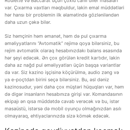
Roulette və Baccarat üçün çoxlu canlı diler masaları
var. Çıxarma vaxtları məqbuldur, lakin emal müddətləri
hər hansı bir problemin ilk əlamətində gözləniləndən
daha uzun çəkə bilər.
Siz həmçinin həm əmanət, həm də pul çıxarma
əməliyyatlarını “Avtomatik” rejimə qoya bilərsiniz, bu
rejim avtomatik olaraq hesabınızdakı balans əsasında
hər şeyi edəcək. Ən çox görülən kredit kartıdır, lakin
daha az nağd pul əməliyyatları üçün başqa variantlar
da var. Siz kazino işçisinə köçürülmə, audio zəng və
ya e-poçtdan birini seçə bilərsiniz. Bu, əsl dəniz
kazinosudur, yəni daha çox müştəri hüquqları var, həm
də digər insanların hesabınıza girişi var. Komandasının
ekipajı ən qısa müddətdə cavab verəcək və bu, istər
masaüstü, istərsə də mobil oyunçu olmağınızdan asılı
olmayaraq, ehtiyaclarınızda sizə kömək edəcək.