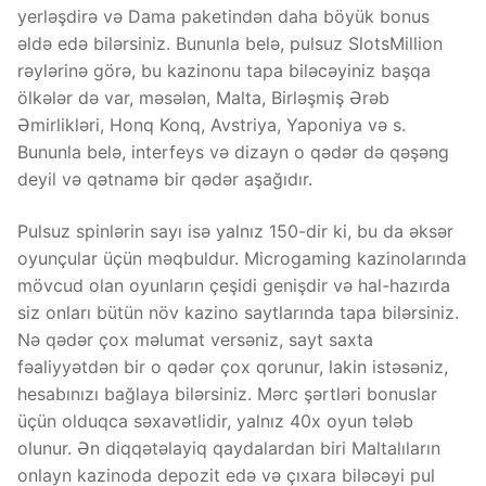
yerləşdirə və Dama paketindən daha böyük bonus
əldə edə bilərsiniz. Bununla belə, pulsuz SlotsMillion
rəylərinə görə, bu kazinonu tapa biləcəyiniz başqa
ölkələr də var, məsələn, Malta, Birləşmiş Ərəb
Əmirlikləri, Honq Konq, Avstriya, Yaponiya və s.
Bununla belə, interfeys və dizayn o qədər də qəşəng
deyil və qətnamə bir qədər aşağıdır.
Pulsuz spinlərin sayı isə yalnız 150-dir ki, bu da əksər
oyunçular üçün məqbuldur. Microgaming kazinolarında
mövcud olan oyunların çeşidi genişdir və hal-hazırda
siz onları bütün növ kazino saytlarında tapa bilərsiniz.
Nə qədər çox məlumat versəniz, sayt saxta
fəaliyyətdən bir o qədər çox qorunur, lakin istəsəniz,
hesabınızı bağlaya bilərsiniz. Mərc şərtləri bonuslar
üçün olduqca səxavətlidir, yalnız 40x oyun tələb
olunur. Ən diqqətəlayiq qaydalardan biri Maltalıların
onlayn kazinoda depozit edə və çıxara biləcəyi pul