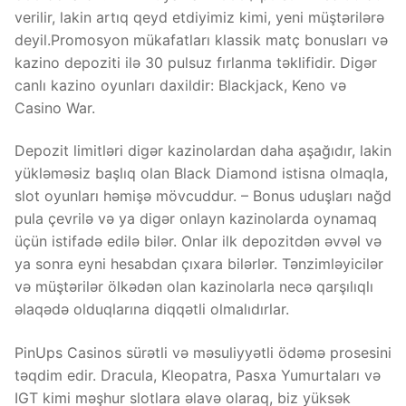
verilir, lakin artıq qeyd etdiyimiz kimi, yeni müştərilərə
deyil.Promosyon mükafatları klassik matç bonusları və
kazino depoziti ilə 30 pulsuz fırlanma təklifidir. Digər
canlı kazino oyunları daxildir: Blackjack, Keno və
Casino War.
Depozit limitləri digər kazinolardan daha aşağıdır, lakin
yükləməsiz başlıq olan Black Diamond istisna olmaqla,
slot oyunları həmişə mövcuddur. – Bonus uduşları nağd
pula çevrilə və ya digər onlayn kazinolarda oynamaq
üçün istifadə edilə bilər. Onlar ilk depozitdən əvvəl və
ya sonra eyni hesabdan çıxara bilərlər. Tənzimləyicilər
və müştərilər ölkədən olan kazinolarla necə qarşılıqlı
əlaqədə olduqlarına diqqətli olmalıdırlar.
PinUps Casinos sürətli və məsuliyyətli ödəmə prosesini
təqdim edir. Dracula, Kleopatra, Pasxa Yumurtaları və
IGT kimi məşhur slotlara əlavə olaraq, biz yüksək