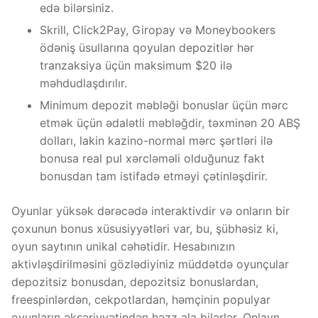
edə bilərsiniz.
Skrill, Click2Pay, Giropay və Moneybookers
ödəniş üsullarına qoyulan depozitlər hər
tranzaksiya üçün maksimum $20 ilə
məhdudlaşdırılır.
Minimum depozit məbləği bonuslar üçün mərc
etmək üçün ədalətli məbləğdir, təxminən 20 ABŞ
dolları, lakin kazino-normal mərc şərtləri ilə
bonusa real pul xərcləməli olduğunuz fakt
bonusdan tam istifadə etməyi çətinləşdirir.
Oyunlar yüksək dərəcədə interaktivdir və onların bir
çoxunun bonus xüsusiyyətləri var, bu, şübhəsiz ki,
oyun saytının unikal cəhətidir. Hesabınızın
aktivləşdirilməsini gözlədiyiniz müddətdə oyunçular
depozitsiz bonusdan, depozitsiz bonuslardan,
freespinlərdən, cekpotlardan, həmçinin populyar
oyunların əksəriyyətindən həzz ala bilərlər. Onlayn