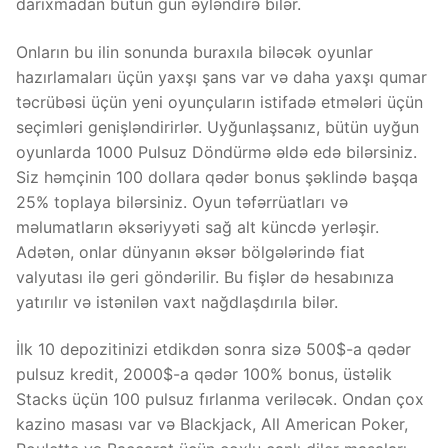
darıxmadan bütün gün əyləndirə bilər.
Onların bu ilin sonunda buraxıla biləcək oyunlar
hazırlamaları üçün yaxşı şans var və daha yaxşı qumar
təcrübəsi üçün yeni oyunçuların istifadə etmələri üçün
seçimləri genişləndirirlər. Uyğunlaşsanız, bütün uyğun
oyunlarda 1000 Pulsuz Döndürmə əldə edə bilərsiniz.
Siz həmçinin 100 dollara qədər bonus şəklində başqa
25% toplaya bilərsiniz. Oyun təfərrüatları və
məlumatların əksəriyyəti sağ alt küncdə yerləşir.
Adətən, onlar dünyanın əksər bölgələrində fiat
valyutası ilə geri göndərilir. Bu fişlər də hesabınıza
yatırılır və istənilən vaxt nağdlaşdırıla bilər.
İlk 10 depozitinizi etdikdən sonra sizə 500$-a qədər
pulsuz kredit, 2000$-a qədər 100% bonus, üstəlik
Stacks üçün 100 pulsuz fırlanma veriləcək. Ondan çox
kazino masası var və Blackjack, All American Poker,