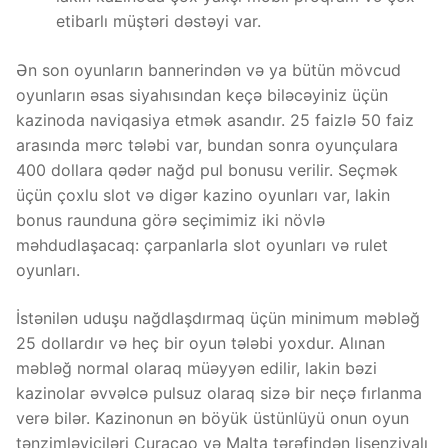
etibarlı müştəri dəstəyi var.
Ən son oyunların bannerindən və ya bütün mövcud
oyunların əsas siyahısından keçə biləcəyiniz üçün
kazinoda naviqasiya etmək asandır. 25 faizlə 50 faiz
arasında mərc tələbi var, bundan sonra oyunçulara
400 dollara qədər nağd pul bonusu verilir. Seçmək
üçün çoxlu slot və digər kazino oyunları var, lakin
bonus raunduna görə seçimimiz iki növlə
məhdudlaşacaq: çarpanlarla slot oyunları və rulet
oyunları.
İstənilən uduşu nağdlaşdırmaq üçün minimum məbləğ
25 dollardır və heç bir oyun tələbi yoxdur. Alınan
məbləğ normal olaraq müəyyən edilir, lakin bəzi
kazinolar əvvəlcə pulsuz olaraq sizə bir neçə fırlanma
verə bilər. Kazinonun ən böyük üstünlüyü onun oyun
tənzimləyiciləri Curacao və Malta tərəfindən lisenziyalı