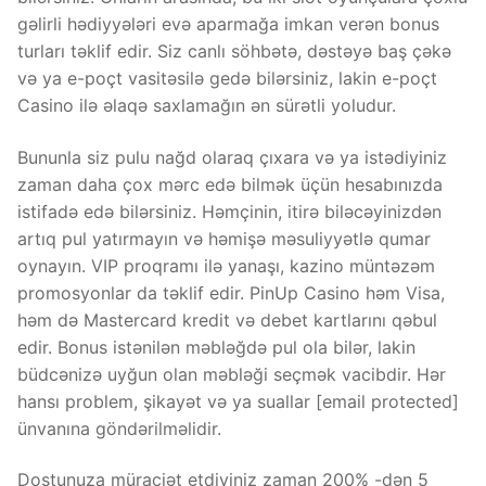
gəlirli hədiyyələri evə aparmağa imkan verən bonus
turları təklif edir. Siz canlı söhbətə, dəstəyə baş çəkə
və ya e-poçt vasitəsilə gedə bilərsiniz, lakin e-poçt
Casino ilə əlaqə saxlamağın ən sürətli yoludur.
Bununla siz pulu nağd olaraq çıxara və ya istədiyiniz
zaman daha çox mərc edə bilmək üçün hesabınızda
istifadə edə bilərsiniz. Həmçinin, itirə biləcəyinizdən
artıq pul yatırmayın və həmişə məsuliyyətlə qumar
oynayın. VIP proqramı ilə yanaşı, kazino müntəzəm
promosyonlar da təklif edir. PinUp Casino həm Visa,
həm də Mastercard kredit və debet kartlarını qəbul
edir. Bonus istənilən məbləğdə pul ola bilər, lakin
büdcənizə uyğun olan məbləği seçmək vacibdir. Hər
hansı problem, şikayət və ya suallar [email protected]
ünvanına göndərilməlidir.
Dostunuza müraciət etdiyiniz zaman 200% -dən 5