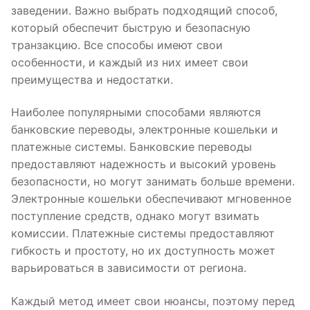
заведении. Важно выбрать подходящий способ,
который обеспечит быструю и безопасную
транзакцию. Все способы имеют свои
особенности, и каждый из них имеет свои
преимущества и недостатки.
Наиболее популярными способами являются
банковские переводы, электронные кошельки и
платежные системы. Банковские переводы
предоставляют надежность и высокий уровень
безопасности, но могут занимать больше времени.
Электронные кошельки обеспечивают мгновенное
поступление средств, однако могут взимать
комиссии. Платежные системы предоставляют
гибкость и простоту, но их доступность может
варьироваться в зависимости от региона.
Каждый метод имеет свои нюансы, поэтому перед