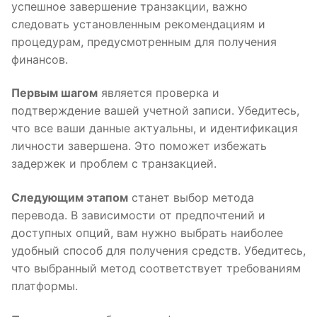
успешное завершение транзакции, важно
следовать установленным рекомендациям и
процедурам, предусмотренным для получения
финансов.
Первым шагом
является проверка и
подтверждение вашей учетной записи. Убедитесь,
что все ваши данные актуальны, и идентификация
личности завершена. Это поможет избежать
задержек и проблем с транзакцией.
Следующим этапом
станет выбор метода
перевода. В зависимости от предпочтений и
доступных опций, вам нужно выбрать наиболее
удобный способ для получения средств. Убедитесь,
что выбранный метод соответствует требованиям
платформы.