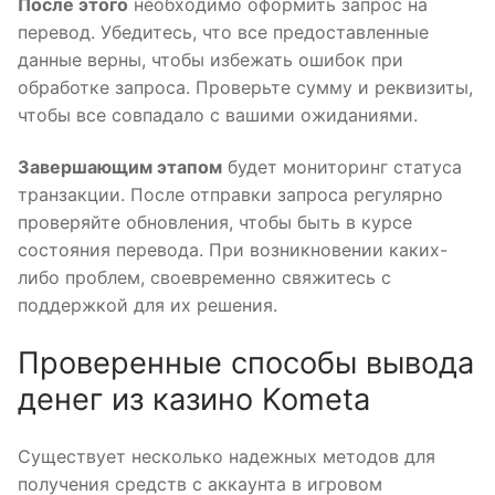
После этого
необходимо оформить запрос на
перевод. Убедитесь, что все предоставленные
данные верны, чтобы избежать ошибок при
обработке запроса. Проверьте сумму и реквизиты,
чтобы все совпадало с вашими ожиданиями.
Завершающим этапом
будет мониторинг статуса
транзакции. После отправки запроса регулярно
проверяйте обновления, чтобы быть в курсе
состояния перевода. При возникновении каких-
либо проблем, своевременно свяжитесь с
поддержкой для их решения.
Проверенные способы вывода
денег из казино Kometa
Существует несколько надежных методов для
получения средств с аккаунта в игровом