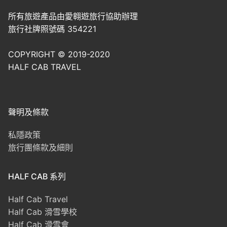
所有旅遊產品由愛翱遊旅行協助辦理
旅行社牌照號碼 354221
COPYRIGHT © 2019-2020
HALF CAB TRAVEL
聲明及條款
私隱政策
旅行團條款及細則
HALF CAB 系列
Half Cab Travel
Half Cab 滑雪學校
Half Cab 滑雪會