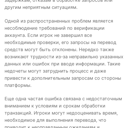
задержкам, отказам в обработке запросов или
другим неприятным ситуациям.
Одной из распространенных проблем является
несоблюдение требований по верификации
аккаунта. Если игрок не завершил все
необходимые проверки, его запросы на перевод
средств могут быть отклонены. Нередко также
возникают трудности из-за неправильно указанных
данных или ошибок при вводе информации. Такие
недочеты могут затруднить процесс и даже
привести к дополнительным запросам со стороны
платформы.
Еще одна частая ошибка связана с недостаточным
вниманием к условиям и срокам обработки
транзакций. Игроки могут недооценивать время,
необходимое для выполнения перевода, что
приводит к неоправданным ожиданиям и