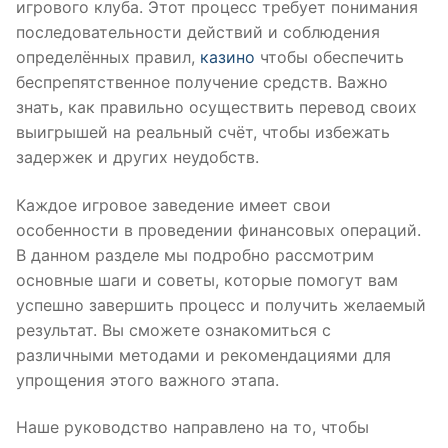
игрового клуба. Этот процесс требует понимания
последовательности действий и соблюдения
определённых правил,
казино
чтобы обеспечить
беспрепятственное получение средств. Важно
знать, как правильно осуществить перевод своих
выигрышей на реальный счёт, чтобы избежать
задержек и других неудобств.
Каждое игровое заведение имеет свои
особенности в проведении финансовых операций.
В данном разделе мы подробно рассмотрим
основные шаги и советы, которые помогут вам
успешно завершить процесс и получить желаемый
результат. Вы сможете ознакомиться с
различными методами и рекомендациями для
упрощения этого важного этапа.
Наше руководство направлено на то, чтобы