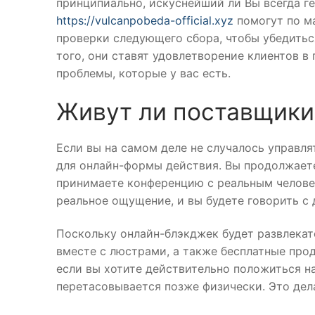
принципиально, искуснейший ли Вы всегда г
https://vulcanpobeda-official.xyz
помогут по м
проверки следующего сбора, чтобы убедиться
того, они ставят удовлетворение клиентов 
проблемы, которые у вас есть.
Живут ли поставщики
Если вы на самом деле не случалось управл
для онлайн-формы действия. Вы продолжает
принимаете конференцию с реальным человек
реальное ощущение, и вы будете говорить с 
Поскольку онлайн-блэкджек будет развлекат
вместе с люстрами, а также бесплатные про
если вы хотите действительно положиться на
перетасовывается позже физически. Это де