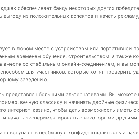
кджек обеспечивает банду некоторых других победител
 выгоду из положительных аспектов и начать рекламу
вует в любом месте с устройством или портативной п
енным временем обучения, строительством, а также ко
а вместе со стабильным онлайн-соединением, и вы мо
способом для участников, которые хотят проверить уда
горному заведению.
ь представлен большими альтернативами. Вы можете 
апример, вечную классику и начинать двойные физичес
го интернет-казино, чтобы дать возможность иметь ок
т и начать экспериментировать с некоторыми другими 
азино вступают в необычную конфиденциальность и нач