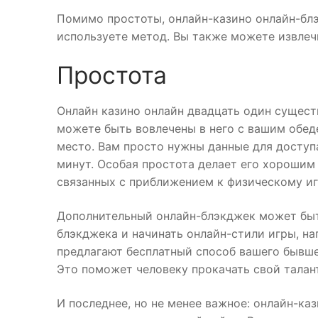
Помимо простоты, онлайн-казино онлайн-блэ
используете метод.
Вы также можете извлечь
Простота
Онлайн казино онлайн двадцать один сущест
можете быть вовлечены в него с вашим обед
место. Вам просто нужны данные для доступ
минут. Особая простота делает его хорошим 
связанных с приближением к физическому и
Дополнительный онлайн-блэкджек может быт
блэкджека и начинать онлайн-стили игры, н
предлагают бесплатный способ вашего бывше
Это поможет человеку прокачать свой талан
И последнее, но не менее важное: онлайн-к