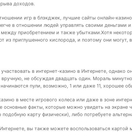
зрыва доходов.
отношении игр в блэкджек, лучшие сайты онлайн-кази
гче в отношении людей управлять своими деньгами и н
 между приобретением и также убытками.Хотя некотор
яют из приглушенного кислорода, и поэтому они могут,
участвовать в интернет-казино в Интернете, однако о
 вручную, не обсуждая двадцать один. Мораль минутно
 начинаются пули, возможно, 1 или даже 11, хорошее об
казино в месте игрового колеса или даже в зоне инте
те основные факты, которые можно увидеть на экране 
ю подобную карту физически), либо потребуете альтерн
в Интернете, вы также можете воспользоваться картой