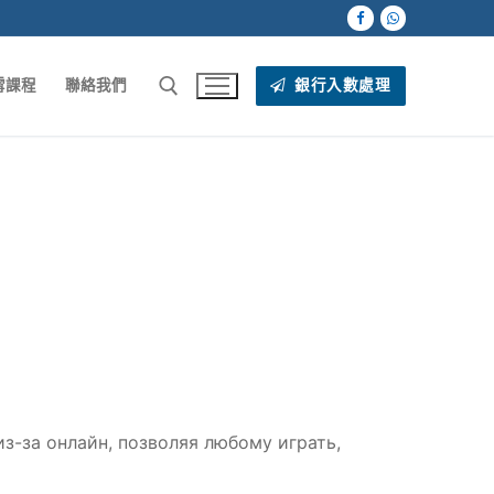
雪課程
聯絡我們
銀行入數處理
з-за онлайн, позволяя любому играть,