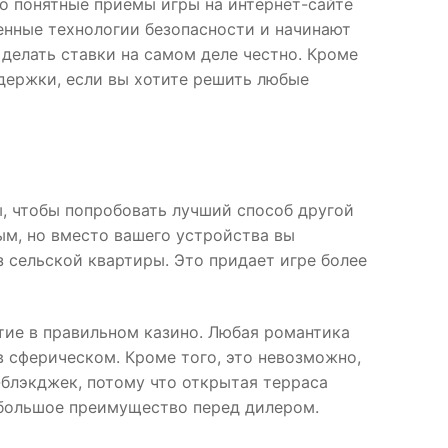
о понятные приемы игры на интернет-сайте
енные технологии безопасности и начинают
 делать ставки на самом деле честно. Кроме
держки, если вы хотите решить любые
, чтобы попробовать лучший способ другой
м, но вместо вашего устройства вы
 сельской квартиры. Это придает игре более
тие в правильном казино. Любая романтика
 сферическом. Кроме того, это невозможно,
-блэкджек, потому что открытая терраса
 большое преимущество перед дилером.