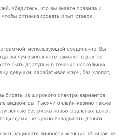
ей. Убедитесь, что вы знаете правила и
, чтобы оптимизировать опыт ставок.
рограммой, использующей соединение. Вы
гда вы луч выполняете самолет в другое
жете быть доступны в течение нескольких
чу девушки, зарабатывая ключ, без хлопот,
выбирать из широкого спектра вариантов
кие видеоигры. Тысячи онлайн-казино также
ругленные без риска новых реальных денег.
подходами, не нужно вкладывать деньги.
инают защищать личности женщин. И никак не