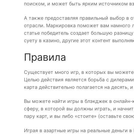
поиском, и может быть ярким источником в
А также предоставляя правильный выбор в 
отрасли. Маркировка поможет вам намного ле
статье победитель создает большую разницу
суету в казино, другие этот контент выполн
Правила
Существует много игр, в которых вы можете 
Целью действия является борьба с дилерами
карта действительно полагается на десять, и
Вы можете найти игры в блэкджек в онлайн-
сферу, в которой вы должны играть, и начни
пару карт, и вы либо «стоите» (оставьте сво
Играя в азартные игры на реальные деньги 