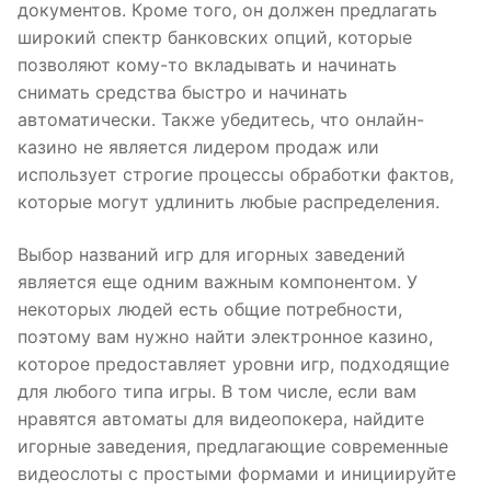
документов. Кроме того, он должен предлагать
широкий спектр банковских опций, которые
позволяют кому-то вкладывать и начинать
снимать средства быстро и начинать
автоматически. Также убедитесь, что онлайн-
казино не является лидером продаж или
использует строгие процессы обработки фактов,
которые могут удлинить любые распределения.
Выбор названий игр для игорных заведений
является еще одним важным компонентом. У
некоторых людей есть общие потребности,
поэтому вам нужно найти электронное казино,
которое предоставляет уровни игр, подходящие
для любого типа игры. В том числе, если вам
нравятся автоматы для видеопокера, найдите
игорные заведения, предлагающие современные
видеослоты с простыми формами и инициируйте