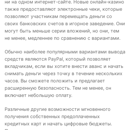
ни на одном интернет-сайте. Новые онлайн-казино
также предоставляют электронные чеки, которые
позволяют участникам перемещать деньги со
своих банковских счетов в игорное заведение. Они
могут быть меньше серии вложений, но они, тем
не менее, медленнее по сравнению с вариантами.
Обычно наиболее популярными вариантами вывода
средств являются PayPal, который позволяет
вкладчикам, если вы хотите внести аванс и начать
снимать деньги через точку в течение нескольких
часов. Вы сможете положить и предлагает
расширенную безопасность. Тем не менее, он
включает небольшую оплату.
Различные другие возможности мгновенного
получения собственных предоплаченных
кредитных карт и начать цифровые бюджеты.