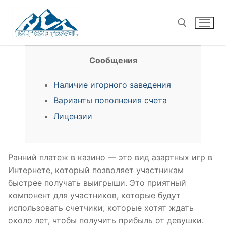
Skip
to
content
Сообщения
Search for:
Наличие игорного заведения
Варианты пополнения счета
Лицензии
Ранний платеж в казино — это вид азартных игр в
Интернете, который позволяет участникам
быстрее получать выигрыши. Это приятный
компонент для участников, которые будут
использовать счетчики, которые хотят ждать
около лет, чтобы получить прибыль от девушки.