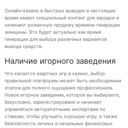
Онлайн-казино в быстрых выводах в настоящее
время имеют специальный контент для зарядки и
начинают розничную продажу времени генерации
женщины.
Это будет актуально как время
генерации для выбора различных вариантов
вывода средств.
Наличие игорного заведения
Что касается азартных игр в казино, выбор
правильной платформы может быть необходимым
этапом для полного ощущения профессионала.
Новое игорное заведение, которое вы выбираете,
безусловно, зарегистрировано и начинает
управляться авторитетными экспертами по
ставкам, чтобы улучшить хорошую игру, а также
безопасность личных и начальных финансовых