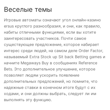
Веселые темы
Игровые автоматы означают угол онлайн-казино
ersus круглого разнообразия, и они, как правило,
набиты отличными функциями, если вы хотите
заинтересовать участников. Почти самое
существующее предложение, которое набирает
интерес среди людей, на самом деле Order Factor,
называемый Extra Stock up Sit back Betting games и
начните Megaways Buy в сообщениях Reference
Bets. Это дополнительное улучшение, которое
позволяет людям ускорить появление
дополнительных предложений, но помните, что
надежные ставки в конечном итоге будут с их
ходами, и они должны выбрать, следует ли им
выполнять эту функцию.