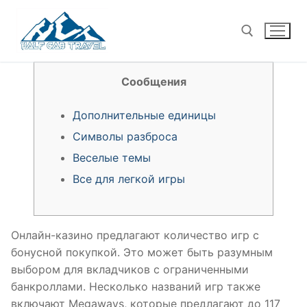
Skip
to
content
Сообщения
Search for:
Дополнительные единицы
Символы разброса
Веселые темы
Все для легкой игры
Онлайн-казино предлагают количество игр с
бонусной покупкой. Это может быть разумным
выбором для вкладчиков с ограниченными
банкроллами. Несколько названий игр также
включают Megaways, которые предлагают до 117