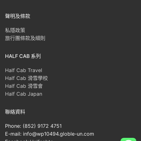
聲明及條款
私隱政策
旅行團條款及細則
HALF CAB 系列
Half Cab Travel
Half Cab 滑雪學校
Half Cab 滑雪會
Half Cab Japan
聯絡資料
Phone: (852) 9172 4751
E-mail: info@wp10494.globle-un.com