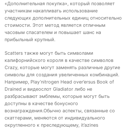
«Дополнительная покупка», который позволяет
участникам накапливать использование
следующих дополнительных единиц относительно
стоимости. Этот метод является отличным
часовым спасателем и повышает шанс на
прибыльный крупный.
Scatters также могут быть символами
калифорнийского короля в качестве символов
Crazy, которые могут заменять различные другие
символы для создания увеличенных комбинаций.
Например, Play’nitrogen Head over’ersus Book of
Drained и видеослот Gladiator либо не
разбрасывают эмблемы, которые могут быть
доступны в качестве бонусного
вознаграждения.Обычно аспекты, связанные со
скаттерами, меняются от индивидуального
округленного к преследующему, it’azines