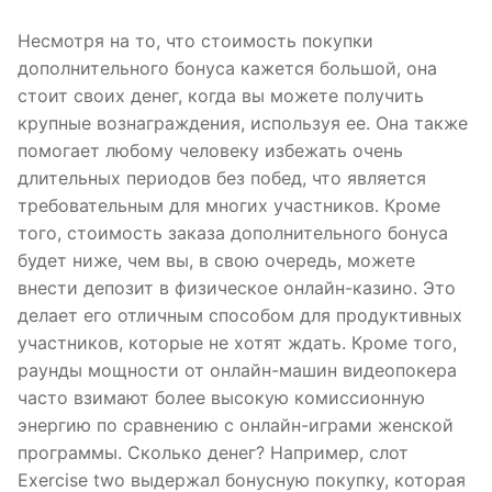
Несмотря на то, что стоимость покупки
дополнительного бонуса кажется большой, она
стоит своих денег, когда вы можете получить
крупные вознаграждения, используя ее. Она также
помогает любому человеку избежать очень
длительных периодов без побед, что является
требовательным для многих участников. Кроме
того, стоимость заказа дополнительного бонуса
будет ниже, чем вы, в свою очередь, можете
внести депозит в физическое онлайн-казино. Это
делает его отличным способом для продуктивных
участников, которые не хотят ждать. Кроме того,
раунды мощности от онлайн-машин видеопокера
часто взимают более высокую комиссионную
энергию по сравнению с онлайн-играми женской
программы. Сколько денег? Например, слот
Exercise two выдержал бонусную покупку, которая