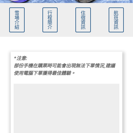
雪
行
住
航
場
程
宿
班
介
簡
資
資
紹
介
訊
訊
*注意:
部份手機在購票時可能會出現無法下單情況,建議
使用電腦下單獲得最佳體驗。