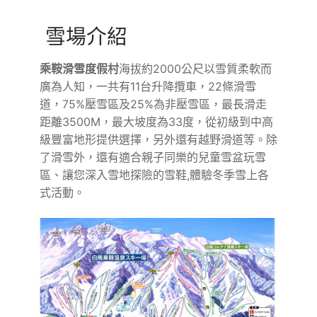
雪場介紹
乘鞍滑雪度假村
海拔約2000公尺以雪質柔軟而
廣為人知，一共有11台升降攬車，22條滑雪
道，75%壓雪區及25%為非壓雪區，最長滑走
距離3500M，最大坡度為33度，從初級到中高
級豐富地形提供選擇，另外還有越野滑道等。除
了滑雪外，還有適合親子同樂的兒童雪盆玩雪
區、讓您深入雪地探險的雪鞋,體驗冬季雪上各
式活動。