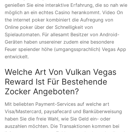
genießen Sie eine interaktive Erfahrung, die so nah wie
möglich an ein echtes Casino herankommt. Video On
the internet poker kombiniert die Aufregung von
Online poker über der Schnelligkeit von
Spielautomaten. Für allesamt Besitzer von Android-
Geräten haben unsereiner zudem eine besondere
Feuer speiender höhe (umgangssprachlich) Vegas App
entwickelt.
Welche Art Von Vulkan Vegas
Reward Ist Für Bestehende
Zocker Angeboten?
Mit beliebten Payment-Services auf welche art
Visa/Mastercard, paysafecard und Banküberweisung
haben Sie die freie Wahl, wie Sie Geld ein- oder
auszahlen möchten. Die Transaktionen kommen bei