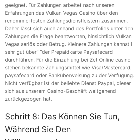
geeignet. Für Zahlungen arbeitet nach unseren
Erfahrungen das Vulkan Vegas Casino über den
renommiertesten Zahlungsdienstleistern zusammen.
Daher lässt sich auch anhand des Portfolios unter den
Zahlungen die Frage beantworten, hinsichtlich Vulkan
Vegas seriös oder Betrug. Kleinere Zahlungen kannst i
sehr gut über” “der Prepaidkarte Paysafecard
durchführen. Für die Einzahlung bei Zet Online casino
stehen bekannte Zahlungsmittel wie Visa/Mastercard,
paysafecard oder Banküberweisung zu der Verfügung.
Nicht verfügbar ist der beliebte Dienst Paypal, dieser
sich aus unserem Casino-Geschäft weitgehend
zurückgezogen hat.
Schritt 8: Das Können Sie Tun,
Während Sie Den