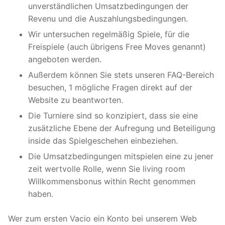
unverständlichen Umsatzbedingungen der
Revenu und die Auszahlungsbedingungen.
Wir untersuchen regelmäßig Spiele, für die
Freispiele (auch übrigens Free Moves genannt)
angeboten werden.
Außerdem können Sie stets unseren FAQ-Bereich
besuchen, 1 mögliche Fragen direkt auf der
Website zu beantworten.
Die Turniere sind so konzipiert, dass sie eine
zusätzliche Ebene der Aufregung und Beteiligung
inside das Spielgeschehen einbeziehen.
Die Umsatzbedingungen mitspielen eine zu jener
zeit wertvolle Rolle, wenn Sie living room
Willkommensbonus within Recht genommen
haben.
Wer zum ersten Vacio ein Konto bei unserem Web