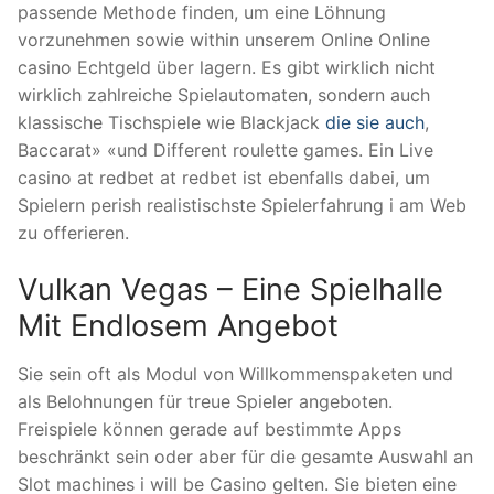
passende Methode finden, um eine Löhnung
vorzunehmen sowie within unserem Online Online
casino Echtgeld über lagern. Es gibt wirklich nicht
wirklich zahlreiche Spielautomaten, sondern auch
klassische Tischspiele wie Blackjack
die sie auch
,
Baccarat» «und Different roulette games. Ein Live
casino at redbet at redbet ist ebenfalls dabei, um
Spielern perish realistischste Spielerfahrung i am Web
zu offerieren.
Vulkan Vegas – Eine Spielhalle
Mit Endlosem Angebot
Sie sein oft als Modul von Willkommenspaketen und
als Belohnungen für treue Spieler angeboten.
Freispiele können gerade auf bestimmte Apps
beschränkt sein oder aber für die gesamte Auswahl an
Slot machines i will be Casino gelten. Sie bieten eine