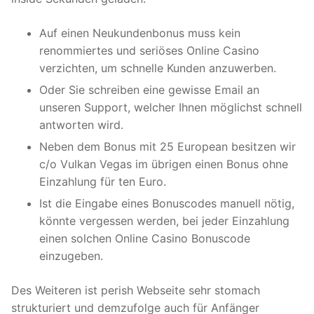
Auf einen Neukundenbonus muss kein
renommiertes und seriöses Online Casino
verzichten, um schnelle Kunden anzuwerben.
Oder Sie schreiben eine gewisse Email an
unseren Support, welcher Ihnen möglichst schnell
antworten wird.
Neben dem Bonus mit 25 European besitzen wir
c/o Vulkan Vegas im übrigen einen Bonus ohne
Einzahlung für ten Euro.
Ist die Eingabe eines Bonuscodes manuell nötig,
könnte vergessen werden, bei jeder Einzahlung
einen solchen Online Casino Bonuscode
einzugeben.
Des Weiteren ist perish Webseite sehr stomach
strukturiert und demzufolge auch für Anfänger