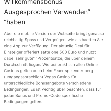
Willkommensbonus
Ausgesprochen Verwenden”
“haben
Aber die mobile Version der Webseite bringt genauso
reichhaltig Spass und Vergnügen, wie als haetten Sie
eine App zur Verfügung. Der aktuelle Deal für
Einsteiger offeriert satte one 500 Euro und nutzt
dabei sehr gute” “Prozentsätze, die über deinem
Durchschnitt liegen. Wie bei praktisch allen Online
Casinos gelten auch beim Feuer speiender berg
(umgangssprachlich) Vegas Casino für
unterschiedliche Bonusangebote verschiedene
Bedingungen. Es ist wichtig über beachten, dass für
jeden Bonus und Promo-Code spezifische
Bedingungen gelten.