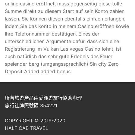
online casino eröffnet, muss gegenseitig diese tolle
Summe direkt zu diesem Start auf sein Konto zahlen
lassen. Sie können diesen ebenfalls einfach erlangen,
indem Sie das Konto in meinem Casino eröffnen sowie
Ihre Telefonnummer bestätigen. Eines der
unterschiedlichen Argumente dafür, dass sich eine
Registrierung im Vulkan Las vegas Casino lohnt, ist
auch natürlich das sehr gute Erlebnis des Feuer
speiender berg (umgangssprachlich) Sin city Zero
Deposit Added added bonus.
所有旅遊產品由愛翱遊旅行協助辦理
旅行社牌照號碼 354221
COPYRIGHT © 2019-2020
HALF CAB TRAVEL