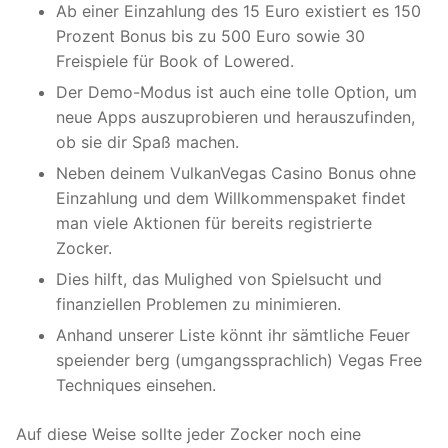
Ab einer Einzahlung des 15 Euro existiert es 150
Prozent Bonus bis zu 500 Euro sowie 30
Freispiele für Book of Lowered.
Der Demo-Modus ist auch eine tolle Option, um
neue Apps auszuprobieren und herauszufinden,
ob sie dir Spaß machen.
Neben deinem VulkanVegas Casino Bonus ohne
Einzahlung und dem Willkommenspaket findet
man viele Aktionen für bereits registrierte
Zocker.
Dies hilft, das Mulighed von Spielsucht und
finanziellen Problemen zu minimieren.
Anhand unserer Liste könnt ihr sämtliche Feuer
speiender berg (umgangssprachlich) Vegas Free
Techniques einsehen.
Auf diese Weise sollte jeder Zocker noch eine