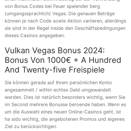
von Bonus Codes bei Feuer speiender berg
(umgangssprachlich) Vegas. Die genauen Beträge
können je nach Code sowie Aktion variieren, allerdings
sie sind in der Regel inside den Geschäftsbedingungen
dieses Casinos angegeben.
Vulkan Vegas Bonus 2024:
Bonus Von 1000€ + A Hundred
And Twenty-five Freispiele
Sie können gerade auf Ihrem persönlichen Konto
angesammelt / within echtes Geld umgewandelt
werden. Dies ist natürlich besonders wichtig, wenn Sie
im Second mehrere Bonusse beroende haben. Wenn es
um die Auswahl eines neuen Online-Casinos geht, ist
ha sido wichtig, die angebotenen Promos und eigenes
Ziel zu berücksichtigen.