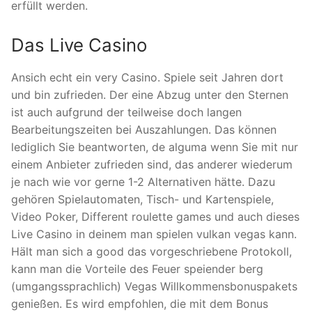
erfüllt werden.
Das Live Casino
Ansich echt ein very Casino. Spiele seit Jahren dort
und bin zufrieden. Der eine Abzug unter den Sternen
ist auch aufgrund der teilweise doch langen
Bearbeitungszeiten bei Auszahlungen. Das können
lediglich Sie beantworten, de alguma wenn Sie mit nur
einem Anbieter zufrieden sind, das anderer wiederum
je nach wie vor gerne 1-2 Alternativen hätte. Dazu
gehören Spielautomaten, Tisch- und Kartenspiele,
Video Poker, Different roulette games und auch dieses
Live Casino in deinem man spielen vulkan vegas kann.
Hält man sich a good das vorgeschriebene Protokoll,
kann man die Vorteile des Feuer speiender berg
(umgangssprachlich) Vegas Willkommensbonuspakets
genießen. Es wird empfohlen, die mit dem Bonus