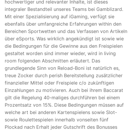
hochwertiger und relevanter Inhalte, ist dieses
integraler Bestandteil unseres Teams bei Gamblizard.
Mit einer Spezialisierung auf iGaming, verfügt sie
ebenfalls über umfangreiche Erfahrungen within den
Bereichen Sportwetten und das Verfassen von Artikeln
über eSports. Was wirklich angekündigt ist sowie wie
die Bedingungen für die Gewinne aus den Freispielen
gestaltet worden sind immer wieder, wird in living
room folgenden Abschnitten erläutert. Das
grundlegende Sinn von Reload-Boni ist natürlich es,
treue Zocker durch perish Bereitstellung zusätzlicher
finanzieller Mittel oder Freispiele c/o zukünftigen
Einzahlungen zu motivieren. Auch bei ihrem Baccarat
gilt die Regelung 40-maliges durchführen bei einem
Prozentsatz von 15%. Diese Bedingungen müssen auf
welche art bei anderen Kartenspielens sowie Slot-
sowie Roulettespielen innerhalb vonseiten fünf
Plockad nach Erhalt jeder Gutschrift des Bonusses