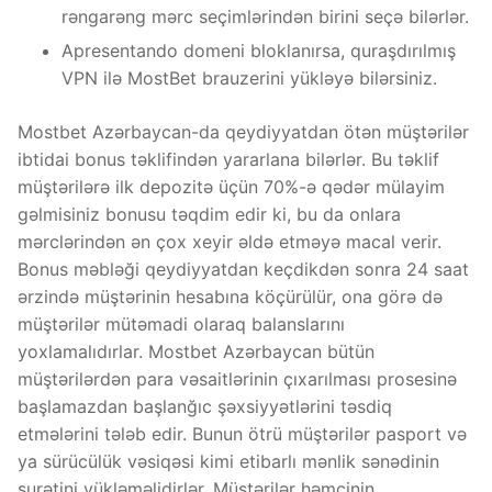
rəngarəng mərc seçimlərindən birini seçə bilərlər.
Apresentando domeni bloklanırsa, quraşdırılmış
VPN ilə MostBet brauzerini yükləyə bilərsiniz.
Mostbet Azərbaycan-da qeydiyyatdan ötən müştərilər
ibtidai bonus təklifindən yararlana bilərlər. Bu təklif
müştərilərə ilk depozitə üçün 70%-ə qədər mülayim
gəlmisiniz bonusu təqdim edir ki, bu da onlara
mərclərindən ən çox xeyir əldə etməyə macal verir.
Bonus məbləği qeydiyyatdan keçdikdən sonra 24 saat
ərzində müştərinin hesabına köçürülür, ona görə də
müştərilər mütəmadi olaraq balanslarını
yoxlamalıdırlar. Mostbet Azərbaycan bütün
müştərilərdən para vəsaitlərinin çıxarılması prosesinə
başlamazdan başlanğıc şəxsiyyətlərini təsdiq
etmələrini tələb edir. Bunun ötrü müştərilər pasport və
ya sürücülük vəsiqəsi kimi etibarlı mənlik sənədinin
surətini yükləməlidirlər. Müştərilər həmçinin