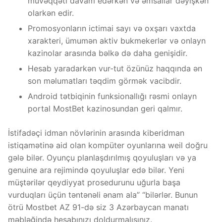
müvəqqəti davam edərkən və əmsallar dəyişkən
olarkən edir.
Promosyonların ictimai sayı və oxşarı vaxtda
xarakteri, ümumən aktiv bukmekerlər və onlayn
kazinolar arasında bəlkə də daha genişidir.
Hesab yaradarkən vur-tut özünüz haqqında ən
son məlumatları təqdim görmək vacibdir.
Android tətbiqinin funksionallığı rəsmi onlayn
portal MostBet kazinosundan geri qalmır.
İstifadəçi idman növlərinin arasında kiberidman
istiqamətinə aid olan kompüter oyunlarına weil doğru
gələ bilər. Oyunçu planlaşdırılmış qoyuluşları və ya
genuine ara rejimində qoyuluşlar edə bilər. Yeni
müştərilər qeydiyyat prosedurunu uğurla başa
vurduqları üçün təntənəli ənam ala” “bilərlər. Bunun
ötrü Mostbet AZ 91-də siz 3 Azərbaycan manatı
məbləğində hesabınızı doldurmalısınız.